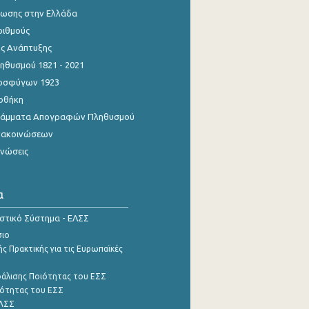
ίωσης στην Ελλάδα
ριθμούς
ης Ανάπτυξης
θυσμού 1821 - 2021
οσφύγων 1923
οθήκη
γράμματα Απογραφών Πληθυσμού
νακοινώσεων
ινώσεις
α
ιστικό Σύστημα - ΕΛΣΣ
σιο
ς Πρακτικής για τις Ευρωπαϊκές
φάλισης Ποιότητας του ΕΣΣ
ότητας του ΕΣΣ
ΕΛΣΣ