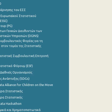
0
βέρνησης του ΕΣΣ
 Ευρωπαϊκού Στατιστικού
ESSC)
roup (PG)
των Γενικών Διευθυντών των
ιστικών Υπηρεσιών (DGINS)
υμβουλευτικός Φορέας για τη
 στον τομέα της Στατιστικής
ατιστική Συμβουλευτική Επιτροπή
ατιστικό Φόρουμ (ESF)
 Διεθνείς Οργανισμούς
ης Ανάπτυξης (SDGs)
ata Alliance for Children on the Move
ρα Στατιστικής
ρα Στατιστικής
Data Hackathon
μικά και Χρηματοπιστωτικά