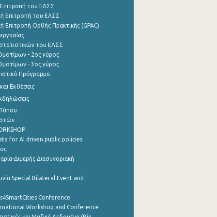
 Επιτροπή του ΕΛΣΣ
ή Επιτροπή του ΕΛΣΣ
ή Επιτροπή Ορθής Πρακτικής (GPAC)
εργασίας
στατιστικών του ΕΛΣΣ
μοτίμων - 2ος γύρος
μοτίμων - 3ος γύρος
τιστικό Πρόγραμμα
αι Εκθέσεις
Εκδηλώσεις
 Τύπου
ηστών
WORKSHOP
a for AI driven public policies
ρος
αρία-Διμερής Διασυνοριακή
νία Special Bilateral Event and
cs4SmartCities Conference
ernational Workshop and Conference
ιστικές και Μαζικά Δεδομένα (Big