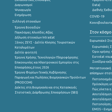
Διαγωνισμοί
Data)
Ψυχαγωγία
Διεθνής Έκθε
Ενημέρωση
COVID-19
Συλλογή στοιχείων
Κοινοβουλευτι
Έρευνα Βοοειδών
Στον κόσμο
Παγκόσμιες Αλυσίδες Αξίας
Δήλωση στοιχείων Intrastat
Ευρωπαϊκό Στα
Ξένιος ΖΕΥΣ - Δελτίο Κίνησης Τουριστικών
Ευρωπαϊκές Στ
Καταλυμάτων
Όροι χρήσης 
Δελτίο φοιτητή
Eurostat visua
Έρευνα Χρήσης Τεχνολογιών Πληροφόρησης
Συνέδρια-εκδ
Επικοινωνίας και Ηλεκτρονικού Εμπορίου στις
Επιχειρήσεις,έτους 2026
Μεταπτυχιακή 
Έρευνα Φορέων Γενικής Κυβέρνησης
επίσημων στατ
Παραγωγή και Πωλήσεις Βιομηχανικών Προϊόντων
Πιστοποιημέν
(PRODCOM)
Πρόσκληση υ
Δείκτες στη Βιομηχανία και στις Κατασκευές
Πώς γίνεται 
Στατιστικές Διάρθρωσης Επιχειρήσεων (SBS)
Αποτελέσματ
Αποτελέσματ
Πιστοποίηση 
EMOS – Ενημε