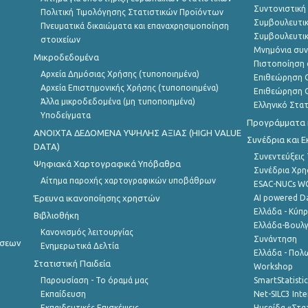
Συντονιστική
Πολιτική Τιμολόγησης Στατιστικών Προϊόντων
Συμβουλευτικ
Πνευματικά δικαιώματα και επαναχρησιμοποίηση
Συμβουλευτικ
στοιχείων
Μνημόνια συν
Μικροδεδομένα
Πιστοποίηση 
Αρχεία Δημόσιας Χρήσης (τυποποιημένα)
Επιθεώρηση Ο
Αρχεία Επιστημονικής Χρήσης (τυποποιημένα)
Επιθεώρηση Ο
Άλλα μικροδεδομένα (μη τυποποιημένα)
Ελληνικό Στα
Υποδείγματα
Προγράμματα κ
ANOIXTA ΔΕΔΟΜΕΝΑ ΥΨΗΛΗΣ ΑΞΙΑΣ (HIGH VALUE
Συνέδρια και 
DATA)
Συνεντεύξεις
Ψηφιακά Χαρτογραφικά Υπόβαθρα
Συνέδρια Χρ
Αίτημα παροχής χαρτογραφικών υποβάθρων
ESAC-NUCs 
Έρευνα ικανοποίησης χρηστών
AI powered Dat
Ελλάδα - Κύπ
Βιβλιοθήκη
Ελλάδα-Βουλγ
Κανονισμός λειτουργίας
Συνάντηση
ήσεων
Ενημερωτικά Δελτία
Ελλάδα - Πολω
Στατιστική Παιδεία
Workshop
Παρουσίαση - Το όραμά μας
SmartStatisti
Εκπαίδευση
Net-SILC3 Int
Εκπαιδευτικές Επισκέψεις
Ημερίδα «Στατ