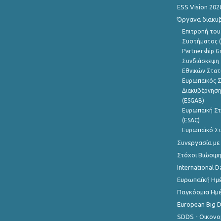
ESS Vision 202
Όργανα διακυ
Επιτροπή του
Συστήματος (
Partnership G
Συνδιάσκεψη 
Εθνικών Στατ
Ευρωπαϊκός Σ
Διακυβέρνηση
(ESGAB)
Ευρωπαϊκή Στ
(ESAC)
Ευρωπαϊκό Στ
Συνεργασία με
Στόχοι Βιώσιμ
International D
Ευρωπαϊκή Ημέ
Παγκόσμια Ημέ
European Big 
SDDS - Οικονο