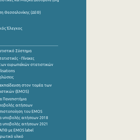
ση Θεσσαλονίκης (ΔΕΘ)
κός Έλεγχος
τιστικό Σύστημα
ατιστικές - Πίνακες
των ευρωπαΪκών στατιστικών
lisations
ηλώσεις
εκπαίδευση στον τομέα των
ιστικών (EMOS)
α Πανεπιστήμια
ποβολής αιτήσεων
η πιστοποίηση του EMOS
α υποβολής αιτήσεων 2018
α υποβολής αιτήσεων 2021
ΑΠΘ με EMOS label
ρωτικό υλικό