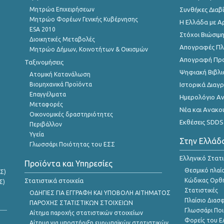
Μητρώα Επιχειρήσεων
Συνθήκες Διαβ
Μητρώο Φορέων Γενικής Κυβέρνησης
Η Ελλάδα με Α
ESA 2010
Στόχοι Βιώσιμ
Διοικητικές Μεταβολές
Απογραφές Πλη
Μητρώο Δήμων, Κοινοτήτων & Οικισμών
Απογραφή Πρ
Ταξινομήσεις
Ψηφιακή Βιβλι
Ατομική Κατανάλωση
Βιομηχανικά Προϊόντα
Ιστορικά Δια
Επαγγέλματα
Ημερολόγιο Α
Μεταφορές
Νέα και Ανακο
Οικονομικές δραστηριότητες
Εκθέσεις SDDS
Περιβάλλον
Υγεία
Στην Ελλάδ
Γλωσσάρι Ποιότητας του ΕΣΣ
Ελληνικό Στατ
Προϊόντα και Υπηρεσίες
Θεσμικό πλαί
Σ)
Στατιστικά στοιχεία
Κώδικας Ορθή
Σ)
Στατιστικές
ΟΔΗΓΙΕΣ ΓΙΑ ΕΓΓΡΑΦΗ ΚΑΙ ΥΠΟΒΟΛΗ ΑΙΤΗΜΑΤΟΣ
Πλαίσιο Διασ
ΠΑΡΟΧΗΣ ΣΤΑΤΙΣΤΙΚΩΝ ΣΤΟΙΧΕΙΩΝ
Γλωσσάρι Ποι
Αίτημα παροχής στατιστικών στοιχείων
Φορείς του 
Αίτημα για υποστήριξη ευρωπαϊκών στατιστικών