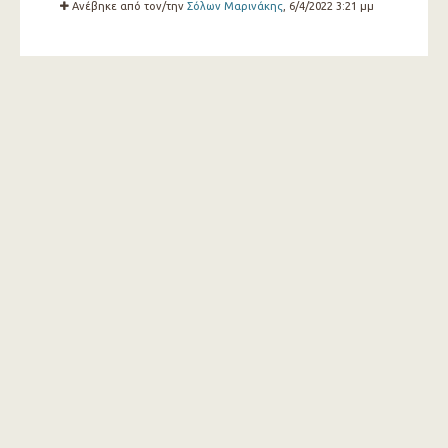
Ανέβηκε από τον/την
Σόλων Μαρινάκης
, 6/4/2022 3:21 μμ