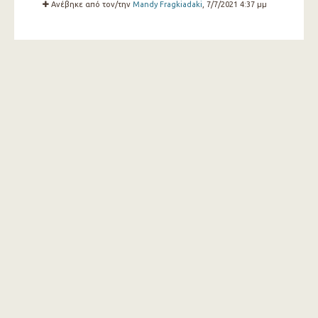
Ανέβηκε από τον/την
Mandy Fragkiadaki
, 7/7/2021 4:37 μμ