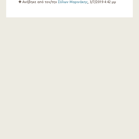
Ανέβηκε από τον/την
Σόλων Μαρινάκης
, 3/7/2019 4:42 μμ