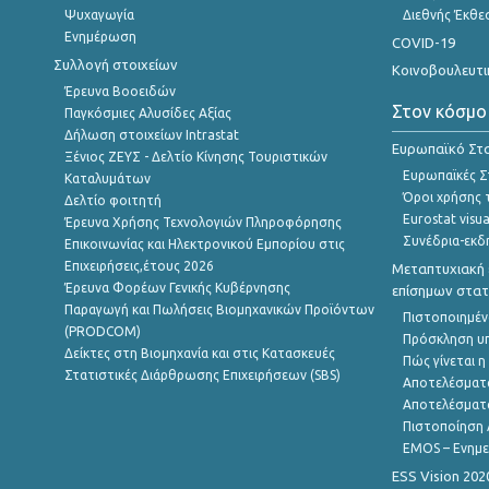
Ψυχαγωγία
Διεθνής Έκθε
Ενημέρωση
COVID-19
Συλλογή στοιχείων
Κοινοβουλευτι
Έρευνα Βοοειδών
Στον κόσμο
Παγκόσμιες Αλυσίδες Αξίας
Δήλωση στοιχείων Intrastat
Ευρωπαϊκό Στα
Ξένιος ΖΕΥΣ - Δελτίο Κίνησης Τουριστικών
Ευρωπαϊκές Στ
Καταλυμάτων
Όροι χρήσης 
Δελτίο φοιτητή
Eurostat visua
Έρευνα Χρήσης Τεχνολογιών Πληροφόρησης
Συνέδρια-εκδ
Επικοινωνίας και Ηλεκτρονικού Εμπορίου στις
Επιχειρήσεις,έτους 2026
Μεταπτυχιακή 
Έρευνα Φορέων Γενικής Κυβέρνησης
επίσημων στατ
Παραγωγή και Πωλήσεις Βιομηχανικών Προϊόντων
Πιστοποιημέν
(PRODCOM)
Πρόσκληση υ
Δείκτες στη Βιομηχανία και στις Κατασκευές
Πώς γίνεται 
Στατιστικές Διάρθρωσης Επιχειρήσεων (SBS)
Αποτελέσματ
Αποτελέσματ
Πιστοποίηση 
EMOS – Ενημε
ESS Vision 202