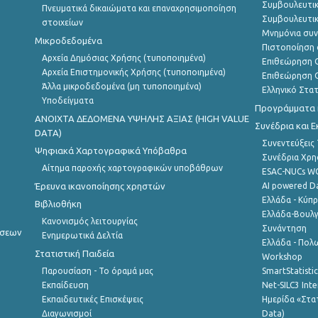
Συμβουλευτικ
Πνευματικά δικαιώματα και επαναχρησιμοποίηση
Συμβουλευτικ
στοιχείων
Μνημόνια συν
Μικροδεδομένα
Πιστοποίηση 
Αρχεία Δημόσιας Χρήσης (τυποποιημένα)
Επιθεώρηση Ο
Αρχεία Επιστημονικής Χρήσης (τυποποιημένα)
Επιθεώρηση Ο
Άλλα μικροδεδομένα (μη τυποποιημένα)
Ελληνικό Στα
Υποδείγματα
Προγράμματα κ
ANOIXTA ΔΕΔΟΜΕΝΑ ΥΨΗΛΗΣ ΑΞΙΑΣ (HIGH VALUE
Συνέδρια και 
DATA)
Συνεντεύξεις
Ψηφιακά Χαρτογραφικά Υπόβαθρα
Συνέδρια Χρ
Αίτημα παροχής χαρτογραφικών υποβάθρων
ESAC-NUCs 
Έρευνα ικανοποίησης χρηστών
AI powered Dat
Ελλάδα - Κύπ
Βιβλιοθήκη
Ελλάδα-Βουλγ
Κανονισμός λειτουργίας
Συνάντηση
ήσεων
Ενημερωτικά Δελτία
Ελλάδα - Πολω
Στατιστική Παιδεία
Workshop
Παρουσίαση - Το όραμά μας
SmartStatisti
Εκπαίδευση
Net-SILC3 Int
Εκπαιδευτικές Επισκέψεις
Ημερίδα «Στατ
Διαγωνισμοί
Data)