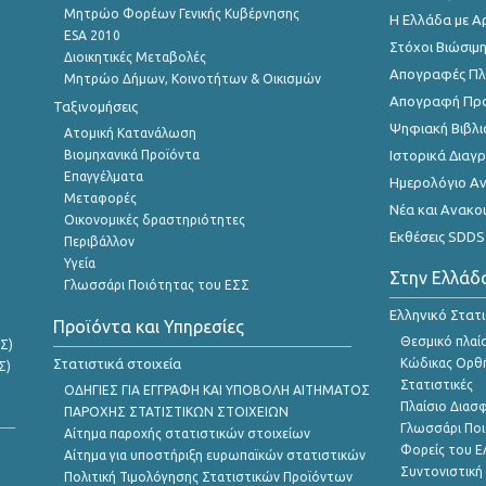
Μητρώο Φορέων Γενικής Κυβέρνησης
Η Ελλάδα με Α
ESA 2010
Στόχοι Βιώσιμ
Διοικητικές Μεταβολές
Απογραφές Πλη
Μητρώο Δήμων, Κοινοτήτων & Οικισμών
Απογραφή Πρ
Ταξινομήσεις
Ψηφιακή Βιβλι
Ατομική Κατανάλωση
Βιομηχανικά Προϊόντα
Ιστορικά Δια
Επαγγέλματα
Ημερολόγιο Α
Μεταφορές
Νέα και Ανακο
Οικονομικές δραστηριότητες
Εκθέσεις SDDS
Περιβάλλον
Υγεία
Στην Ελλάδ
Γλωσσάρι Ποιότητας του ΕΣΣ
Ελληνικό Στατ
Προϊόντα και Υπηρεσίες
Θεσμικό πλαί
Σ)
Στατιστικά στοιχεία
Κώδικας Ορθή
Σ)
Στατιστικές
ΟΔΗΓΙΕΣ ΓΙΑ ΕΓΓΡΑΦΗ ΚΑΙ ΥΠΟΒΟΛΗ ΑΙΤΗΜΑΤΟΣ
Πλαίσιο Διασ
ΠΑΡΟΧΗΣ ΣΤΑΤΙΣΤΙΚΩΝ ΣΤΟΙΧΕΙΩΝ
Γλωσσάρι Ποι
Αίτημα παροχής στατιστικών στοιχείων
Φορείς του 
Αίτημα για υποστήριξη ευρωπαϊκών στατιστικών
Συντονιστική
Πολιτική Τιμολόγησης Στατιστικών Προϊόντων