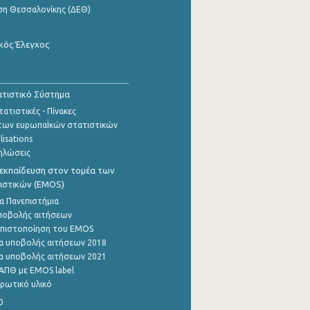
ση Θεσσαλονίκης (ΔΕΘ)
κός Έλεγχος
τιστικό Σύστημα
ατιστικές - Πίνακες
των ευρωπαΪκών στατιστικών
lisations
ηλώσεις
εκπαίδευση στον τομέα των
ιστικών (EMOS)
α Πανεπιστήμια
ποβολής αιτήσεων
η πιστοποίηση του EMOS
α υποβολής αιτήσεων 2018
α υποβολής αιτήσεων 2021
ΑΠΘ με EMOS label
ρωτικό υλικό
0