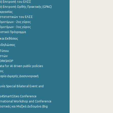
ή Επιτροπή του ΕΛΣΣ
ή Επιτροπή Ορθής Πρακτικής (GPAC)
εργασίας
στατιστικών του ΕΛΣΣ
μοτίμων - 2ος γύρος
μοτίμων - 3ος γύρος
τιστικό Πρόγραμμα
αι Εκθέσεις
Εκδηλώσεις
 Τύπου
ηστών
WORKSHOP
a for AI driven public policies
ρος
αρία-Διμερής Διασυνοριακή
νία Special Bilateral Event and
cs4SmartCities Conference
ernational Workshop and Conference
ιστικές και Μαζικά Δεδομένα (Big