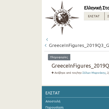
Ελληνική Στ
ΕΛΣΤΑΤ
Σ
GreeceInFigures_2019Q3_G
Πληροφορίες
GreeceInFigures_2019Q
Ανέβηκε από τον/την
Σόλων Μαρινάκης
, 
ΕΛΣΤΑΤ
Αποστολή
Παρουσίαση