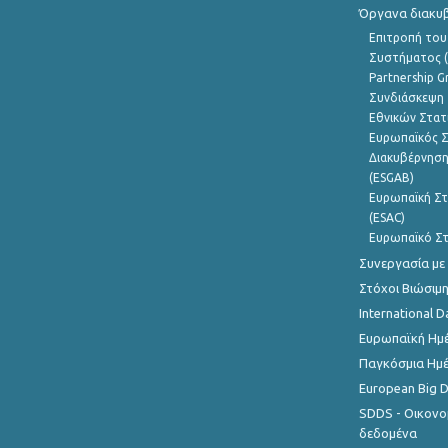
Όργανα διακυ
Επιτροπή του
Συστήματος (
Partnership G
Συνδιάσκεψη 
Εθνικών Στατ
Ευρωπαϊκός Σ
Διακυβέρνηση
(ESGAB)
Ευρωπαϊκή Στ
(ESAC)
Ευρωπαϊκό Στ
Συνεργασία με
Στόχοι Βιώσιμ
International D
Ευρωπαϊκή Ημέ
Παγκόσμια Ημέ
European Big 
SDDS - Οικονο
δεδομένα