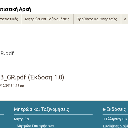
ατιστική Αρχή
τατιστικές
Μητρώα και Ταξινομήσεις
Προϊόντα και Υπηρεσίες
e
R.pdf
3_GR.pdf (Έκδοση 1.0)
2/10/2019 1:19 μμ
Μητρώα και Ταξινομήσεις
e-Εκδόσεις
Μητρώα
Η Ελληνική Οι
Μητρώα Επιχειρήσεων
Συνθήκες Διαβ