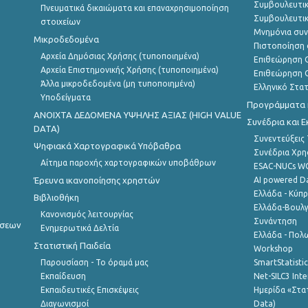
Συμβουλευτικ
Πνευματικά δικαιώματα και επαναχρησιμοποίηση
Συμβουλευτικ
στοιχείων
Μνημόνια συν
Μικροδεδομένα
Πιστοποίηση 
Αρχεία Δημόσιας Χρήσης (τυποποιημένα)
Επιθεώρηση Ο
Αρχεία Επιστημονικής Χρήσης (τυποποιημένα)
Επιθεώρηση Ο
Άλλα μικροδεδομένα (μη τυποποιημένα)
Ελληνικό Στα
Υποδείγματα
Προγράμματα κ
ANOIXTA ΔΕΔΟΜΕΝΑ ΥΨΗΛΗΣ ΑΞΙΑΣ (HIGH VALUE
Συνέδρια και 
DATA)
Συνεντεύξεις
Ψηφιακά Χαρτογραφικά Υπόβαθρα
Συνέδρια Χρ
Αίτημα παροχής χαρτογραφικών υποβάθρων
ESAC-NUCs 
Έρευνα ικανοποίησης χρηστών
AI powered Dat
Ελλάδα - Κύπ
Βιβλιοθήκη
Ελλάδα-Βουλγ
Κανονισμός λειτουργίας
Συνάντηση
ήσεων
Ενημερωτικά Δελτία
Ελλάδα - Πολω
Στατιστική Παιδεία
Workshop
Παρουσίαση - Το όραμά μας
SmartStatisti
Εκπαίδευση
Net-SILC3 Int
Εκπαιδευτικές Επισκέψεις
Ημερίδα «Στατ
Διαγωνισμοί
Data)