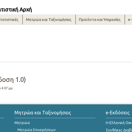
ατιστική Αρχή
τατιστικές
Μητρώα και Ταξινομήσεις
Προϊόντα και Υπηρεσίες
e
δοση 1.0)
5 4:07 μμ
Μητρώα και Ταξινομήσεις
e-Εκδόσεις
Μητρώα
Η Ελληνική Οι
Μητρώα Επιχειρήσεων
Συνθήκες Διαβ