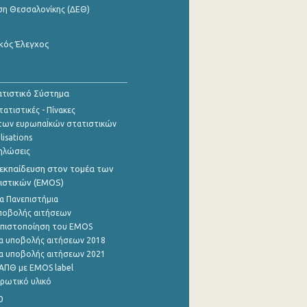
ση Θεσσαλονίκης (ΔΕΘ)
κός Έλεγχος
τιστικό Σύστημα
ατιστικές - Πίνακες
των ευρωπαΪκών στατιστικών
lisations
ηλώσεις
εκπαίδευση στον τομέα των
ιστικών (EMOS)
α Πανεπιστήμια
ποβολής αιτήσεων
η πιστοποίηση του EMOS
α υποβολής αιτήσεων 2018
α υποβολής αιτήσεων 2021
ΑΠΘ με EMOS label
ρωτικό υλικό
0