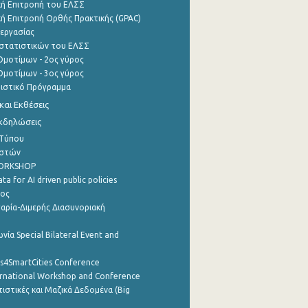
ή Επιτροπή του ΕΛΣΣ
ή Επιτροπή Ορθής Πρακτικής (GPAC)
εργασίας
στατιστικών του ΕΛΣΣ
μοτίμων - 2ος γύρος
μοτίμων - 3ος γύρος
τιστικό Πρόγραμμα
αι Εκθέσεις
Εκδηλώσεις
 Τύπου
ηστών
WORKSHOP
a for AI driven public policies
ρος
αρία-Διμερής Διασυνοριακή
νία Special Bilateral Event and
cs4SmartCities Conference
ernational Workshop and Conference
ιστικές και Μαζικά Δεδομένα (Big