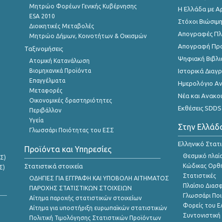
Μητρώο Φορέων Γενικής Κυβέρνησης
Η Ελλάδα με Α
ESA 2010
Στόχοι Βιώσιμ
Διοικητικές Μεταβολές
Απογραφές Πλη
Μητρώο Δήμων, Κοινοτήτων & Οικισμών
Απογραφή Πρ
Ταξινομήσεις
Ψηφιακή Βιβλι
Ατομική Κατανάλωση
Βιομηχανικά Προϊόντα
Ιστορικά Δια
Επαγγέλματα
Ημερολόγιο Α
Μεταφορές
Νέα και Ανακο
Οικονομικές δραστηριότητες
Εκθέσεις SDDS
Περιβάλλον
Υγεία
Στην Ελλάδ
Γλωσσάρι Ποιότητας του ΕΣΣ
Ελληνικό Στατ
Προϊόντα και Υπηρεσίες
Θεσμικό πλαί
Σ)
Στατιστικά στοιχεία
Κώδικας Ορθή
Σ)
Στατιστικές
ΟΔΗΓΙΕΣ ΓΙΑ ΕΓΓΡΑΦΗ ΚΑΙ ΥΠΟΒΟΛΗ ΑΙΤΗΜΑΤΟΣ
Πλαίσιο Διασ
ΠΑΡΟΧΗΣ ΣΤΑΤΙΣΤΙΚΩΝ ΣΤΟΙΧΕΙΩΝ
Γλωσσάρι Ποι
Αίτημα παροχής στατιστικών στοιχείων
Φορείς του 
Αίτημα για υποστήριξη ευρωπαϊκών στατιστικών
Συντονιστική
Πολιτική Τιμολόγησης Στατιστικών Προϊόντων