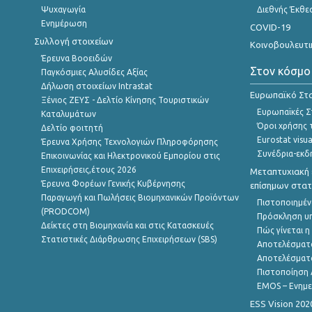
Ψυχαγωγία
Διεθνής Έκθε
Ενημέρωση
COVID-19
Συλλογή στοιχείων
Κοινοβουλευτι
Έρευνα Βοοειδών
Στον κόσμο
Παγκόσμιες Αλυσίδες Αξίας
Δήλωση στοιχείων Intrastat
Ευρωπαϊκό Στα
Ξένιος ΖΕΥΣ - Δελτίο Κίνησης Τουριστικών
Ευρωπαϊκές Στ
Καταλυμάτων
Όροι χρήσης 
Δελτίο φοιτητή
Eurostat visua
Έρευνα Χρήσης Τεχνολογιών Πληροφόρησης
Συνέδρια-εκδ
Επικοινωνίας και Ηλεκτρονικού Εμπορίου στις
Επιχειρήσεις,έτους 2026
Μεταπτυχιακή 
Έρευνα Φορέων Γενικής Κυβέρνησης
επίσημων στατ
Παραγωγή και Πωλήσεις Βιομηχανικών Προϊόντων
Πιστοποιημέν
(PRODCOM)
Πρόσκληση υ
Δείκτες στη Βιομηχανία και στις Κατασκευές
Πώς γίνεται 
Στατιστικές Διάρθρωσης Επιχειρήσεων (SBS)
Αποτελέσματ
Αποτελέσματ
Πιστοποίηση 
EMOS – Ενημε
ESS Vision 202