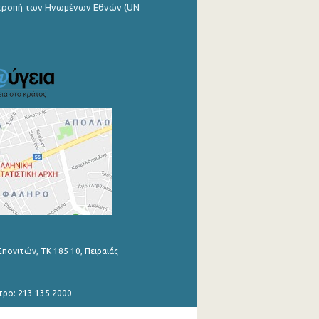
ιτροπή των Ηνωμένων Εθνών (UN
Επονιτών, ΤΚ 185 10, Πειραιάς
τρο: 213 135 2000