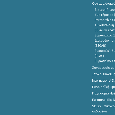
Όργανα διακυ
Επιτροπή του
Συστήματος (
Partnership G
Συνδιάσκεψη 
Εθνικών Στατ
Ευρωπαϊκός Σ
Διακυβέρνηση
(ESGAB)
Ευρωπαϊκή Στ
(ESAC)
Ευρωπαϊκό Στ
Συνεργασία με
Στόχοι Βιώσιμ
International D
Ευρωπαϊκή Ημέ
Παγκόσμια Ημέ
European Big 
SDDS - Οικονο
δεδομένα