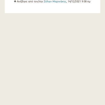
Ανέβηκε από τον/την
Σόλων Μαρινάκης
, 14/12/2021 9:08 πμ