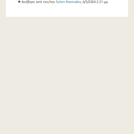
Ανέβηκε από τον/την
Solon Marinakis
, 6/3/2026 2:21 μμ