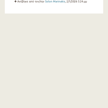
Ανέβηκε από τον/την
Solon Marinakis
, 2/1/2026 5:24 μμ