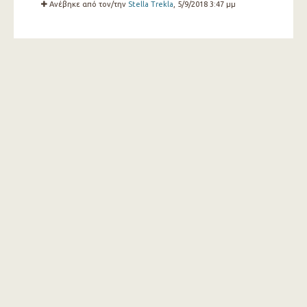
Ανέβηκε από τον/την
Stella Trekla
, 5/9/2018 3:47 μμ