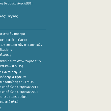
ση Θεσσαλονίκης (ΔΕΘ)
κός Έλεγχος
τιστικό Σύστημα
ατιστικές - Πίνακες
των ευρωπαΪκών στατιστικών
lisations
ηλώσεις
εκπαίδευση στον τομέα των
ιστικών (EMOS)
α Πανεπιστήμια
ποβολής αιτήσεων
η πιστοποίηση του EMOS
α υποβολής αιτήσεων 2018
α υποβολής αιτήσεων 2021
ΑΠΘ με EMOS label
ρωτικό υλικό
0