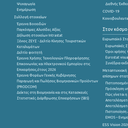
Ψυχαγωγία
Διεθνής Έκθε
Ενημέρωση
COVID-19
Συλλογή στοιχείων
Κοινοβουλευτι
Έρευνα Βοοειδών
Στον κόσμο
Παγκόσμιες Αλυσίδες Αξίας
Δήλωση στοιχείων Intrastat
Ευρωπαϊκό Στα
Ξένιος ΖΕΥΣ - Δελτίο Κίνησης Τουριστικών
Ευρωπαϊκές Στ
Καταλυμάτων
Όροι χρήσης 
Δελτίο φοιτητή
Eurostat visua
Έρευνα Χρήσης Τεχνολογιών Πληροφόρησης
Συνέδρια-εκδ
Επικοινωνίας και Ηλεκτρονικού Εμπορίου στις
Επιχειρήσεις,έτους 2026
Μεταπτυχιακή 
Έρευνα Φορέων Γενικής Κυβέρνησης
επίσημων στατ
Παραγωγή και Πωλήσεις Βιομηχανικών Προϊόντων
Πιστοποιημέν
(PRODCOM)
Πρόσκληση υ
Δείκτες στη Βιομηχανία και στις Κατασκευές
Πώς γίνεται 
Στατιστικές Διάρθρωσης Επιχειρήσεων (SBS)
Αποτελέσματ
Αποτελέσματ
Πιστοποίηση 
EMOS – Ενημε
ESS Vision 202