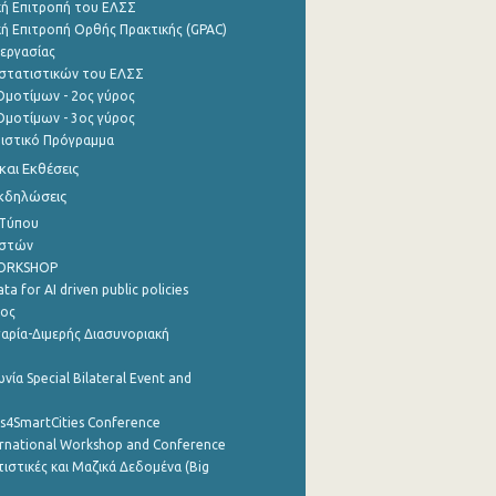
ή Επιτροπή του ΕΛΣΣ
ή Επιτροπή Ορθής Πρακτικής (GPAC)
εργασίας
στατιστικών του ΕΛΣΣ
μοτίμων - 2ος γύρος
μοτίμων - 3ος γύρος
τιστικό Πρόγραμμα
αι Εκθέσεις
Εκδηλώσεις
 Τύπου
ηστών
WORKSHOP
a for AI driven public policies
ρος
αρία-Διμερής Διασυνοριακή
νία Special Bilateral Event and
cs4SmartCities Conference
ernational Workshop and Conference
ιστικές και Μαζικά Δεδομένα (Big