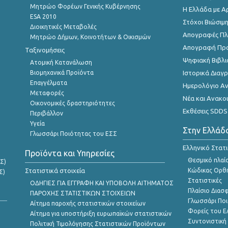
Μητρώο Φορέων Γενικής Κυβέρνησης
Η Ελλάδα με Α
ESA 2010
Στόχοι Βιώσιμ
Διοικητικές Μεταβολές
Απογραφές Πλη
Μητρώο Δήμων, Κοινοτήτων & Οικισμών
Απογραφή Πρ
Ταξινομήσεις
Ψηφιακή Βιβλι
Ατομική Κατανάλωση
Βιομηχανικά Προϊόντα
Ιστορικά Δια
Επαγγέλματα
Ημερολόγιο Α
Μεταφορές
Νέα και Ανακο
Οικονομικές δραστηριότητες
Εκθέσεις SDDS
Περιβάλλον
Υγεία
Στην Ελλάδ
Γλωσσάρι Ποιότητας του ΕΣΣ
Ελληνικό Στατ
Προϊόντα και Υπηρεσίες
Θεσμικό πλαί
Σ)
Στατιστικά στοιχεία
Κώδικας Ορθή
Σ)
Στατιστικές
ΟΔΗΓΙΕΣ ΓΙΑ ΕΓΓΡΑΦΗ ΚΑΙ ΥΠΟΒΟΛΗ ΑΙΤΗΜΑΤΟΣ
Πλαίσιο Διασ
ΠΑΡΟΧΗΣ ΣΤΑΤΙΣΤΙΚΩΝ ΣΤΟΙΧΕΙΩΝ
Γλωσσάρι Ποι
Αίτημα παροχής στατιστικών στοιχείων
Φορείς του 
Αίτημα για υποστήριξη ευρωπαϊκών στατιστικών
Συντονιστική
Πολιτική Τιμολόγησης Στατιστικών Προϊόντων