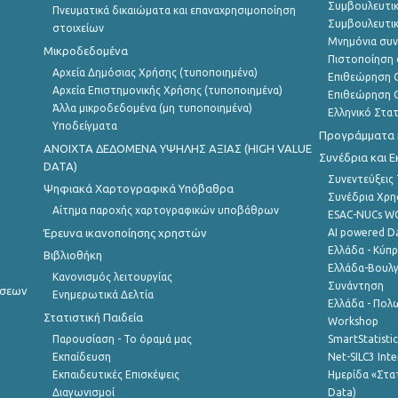
Συμβουλευτικ
Πνευματικά δικαιώματα και επαναχρησιμοποίηση
Συμβουλευτικ
στοιχείων
Μνημόνια συν
Μικροδεδομένα
Πιστοποίηση 
Αρχεία Δημόσιας Χρήσης (τυποποιημένα)
Επιθεώρηση Ο
Αρχεία Επιστημονικής Χρήσης (τυποποιημένα)
Επιθεώρηση Ο
Άλλα μικροδεδομένα (μη τυποποιημένα)
Ελληνικό Στα
Υποδείγματα
Προγράμματα κ
ANOIXTA ΔΕΔΟΜΕΝΑ ΥΨΗΛΗΣ ΑΞΙΑΣ (HIGH VALUE
Συνέδρια και 
DATA)
Συνεντεύξεις
Ψηφιακά Χαρτογραφικά Υπόβαθρα
Συνέδρια Χρ
Αίτημα παροχής χαρτογραφικών υποβάθρων
ESAC-NUCs 
Έρευνα ικανοποίησης χρηστών
AI powered Dat
Ελλάδα - Κύπ
Βιβλιοθήκη
Ελλάδα-Βουλγ
Κανονισμός λειτουργίας
Συνάντηση
ήσεων
Ενημερωτικά Δελτία
Ελλάδα - Πολω
Στατιστική Παιδεία
Workshop
Παρουσίαση - Το όραμά μας
SmartStatisti
Εκπαίδευση
Net-SILC3 Int
Εκπαιδευτικές Επισκέψεις
Ημερίδα «Στατ
Διαγωνισμοί
Data)