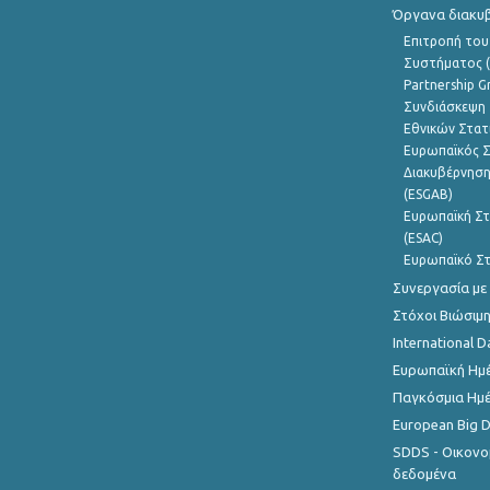
Όργανα διακυ
Επιτροπή του
Συστήματος (
Partnership G
Συνδιάσκεψη 
Εθνικών Στατ
Ευρωπαϊκός Σ
Διακυβέρνηση
(ESGAB)
Ευρωπαϊκή Στ
(ESAC)
Ευρωπαϊκό Στ
Συνεργασία με
Στόχοι Βιώσιμ
International D
Ευρωπαϊκή Ημέ
Παγκόσμια Ημέ
European Big 
SDDS - Οικονο
δεδομένα