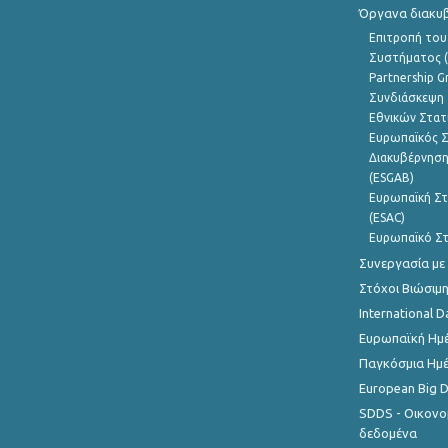
Όργανα διακυ
Επιτροπή του
Συστήματος (
Partnership G
Συνδιάσκεψη 
Εθνικών Στατ
Ευρωπαϊκός Σ
Διακυβέρνηση
(ESGAB)
Ευρωπαϊκή Στ
(ESAC)
Ευρωπαϊκό Στ
Συνεργασία με
Στόχοι Βιώσιμ
International D
Ευρωπαϊκή Ημέ
Παγκόσμια Ημέ
European Big 
SDDS - Οικονο
δεδομένα