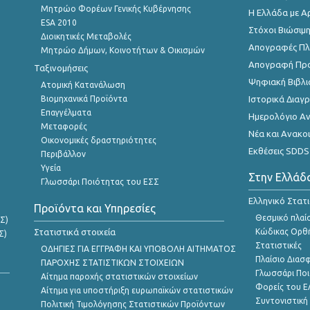
Μητρώο Φορέων Γενικής Κυβέρνησης
Η Ελλάδα με Α
ESA 2010
Στόχοι Βιώσιμ
Διοικητικές Μεταβολές
Απογραφές Πλη
Μητρώο Δήμων, Κοινοτήτων & Οικισμών
Απογραφή Πρ
Ταξινομήσεις
Ψηφιακή Βιβλι
Ατομική Κατανάλωση
Βιομηχανικά Προϊόντα
Ιστορικά Δια
Επαγγέλματα
Ημερολόγιο Α
Μεταφορές
Νέα και Ανακο
Οικονομικές δραστηριότητες
Εκθέσεις SDDS
Περιβάλλον
Υγεία
Στην Ελλάδ
Γλωσσάρι Ποιότητας του ΕΣΣ
Ελληνικό Στατ
Προϊόντα και Υπηρεσίες
Θεσμικό πλαί
Σ)
Στατιστικά στοιχεία
Κώδικας Ορθή
Σ)
Στατιστικές
ΟΔΗΓΙΕΣ ΓΙΑ ΕΓΓΡΑΦΗ ΚΑΙ ΥΠΟΒΟΛΗ ΑΙΤΗΜΑΤΟΣ
Πλαίσιο Διασ
ΠΑΡΟΧΗΣ ΣΤΑΤΙΣΤΙΚΩΝ ΣΤΟΙΧΕΙΩΝ
Γλωσσάρι Ποι
Αίτημα παροχής στατιστικών στοιχείων
Φορείς του 
Αίτημα για υποστήριξη ευρωπαϊκών στατιστικών
Συντονιστική
Πολιτική Τιμολόγησης Στατιστικών Προϊόντων