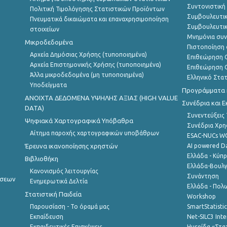
Συντονιστική
Πολιτική Τιμολόγησης Στατιστικών Προϊόντων
Συμβουλευτικ
Πνευματικά δικαιώματα και επαναχρησιμοποίηση
Συμβουλευτικ
στοιχείων
Μνημόνια συν
Μικροδεδομένα
Πιστοποίηση 
Αρχεία Δημόσιας Χρήσης (τυποποιημένα)
Επιθεώρηση Ο
Αρχεία Επιστημονικής Χρήσης (τυποποιημένα)
Επιθεώρηση Ο
Άλλα μικροδεδομένα (μη τυποποιημένα)
Ελληνικό Στα
Υποδείγματα
Προγράμματα κ
ANOIXTA ΔΕΔΟΜΕΝΑ ΥΨΗΛΗΣ ΑΞΙΑΣ (HIGH VALUE
Συνέδρια και 
DATA)
Συνεντεύξεις
Ψηφιακά Χαρτογραφικά Υπόβαθρα
Συνέδρια Χρ
Αίτημα παροχής χαρτογραφικών υποβάθρων
ESAC-NUCs 
Έρευνα ικανοποίησης χρηστών
AI powered Dat
Ελλάδα - Κύπ
Βιβλιοθήκη
Ελλάδα-Βουλγ
Κανονισμός λειτουργίας
Συνάντηση
ήσεων
Ενημερωτικά Δελτία
Ελλάδα - Πολω
Στατιστική Παιδεία
Workshop
Παρουσίαση - Το όραμά μας
SmartStatisti
Εκπαίδευση
Net-SILC3 Int
Εκπαιδευτικές Επισκέψεις
Ημερίδα «Στατ