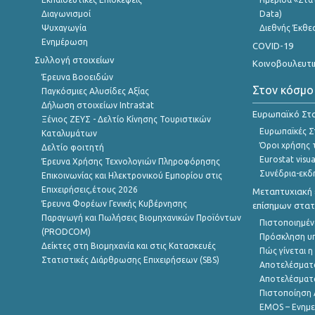
Διαγωνισμοί
Data)
Ψυχαγωγία
Διεθνής Έκθε
Ενημέρωση
COVID-19
Συλλογή στοιχείων
Κοινοβουλευτι
Έρευνα Βοοειδών
Στον κόσμο
Παγκόσμιες Αλυσίδες Αξίας
Δήλωση στοιχείων Intrastat
Ευρωπαϊκό Στα
Ξένιος ΖΕΥΣ - Δελτίο Κίνησης Τουριστικών
Ευρωπαϊκές Στ
Καταλυμάτων
Όροι χρήσης 
Δελτίο φοιτητή
Eurostat visua
Έρευνα Χρήσης Τεχνολογιών Πληροφόρησης
Συνέδρια-εκδ
Επικοινωνίας και Ηλεκτρονικού Εμπορίου στις
Επιχειρήσεις,έτους 2026
Μεταπτυχιακή 
Έρευνα Φορέων Γενικής Κυβέρνησης
επίσημων στατ
Παραγωγή και Πωλήσεις Βιομηχανικών Προϊόντων
Πιστοποιημέν
(PRODCOM)
Πρόσκληση υ
Δείκτες στη Βιομηχανία και στις Κατασκευές
Πώς γίνεται 
Στατιστικές Διάρθρωσης Επιχειρήσεων (SBS)
Αποτελέσματ
Αποτελέσματ
Πιστοποίηση 
EMOS – Ενημε