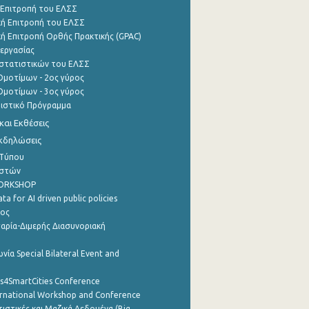
 Επιτροπή του ΕΛΣΣ
ή Επιτροπή του ΕΛΣΣ
ή Επιτροπή Ορθής Πρακτικής (GPAC)
εργασίας
στατιστικών του ΕΛΣΣ
μοτίμων - 2ος γύρος
μοτίμων - 3ος γύρος
τιστικό Πρόγραμμα
αι Εκθέσεις
Εκδηλώσεις
 Τύπου
ηστών
WORKSHOP
a for AI driven public policies
ρος
αρία-Διμερής Διασυνοριακή
νία Special Bilateral Event and
cs4SmartCities Conference
ernational Workshop and Conference
ιστικές και Μαζικά Δεδομένα (Big