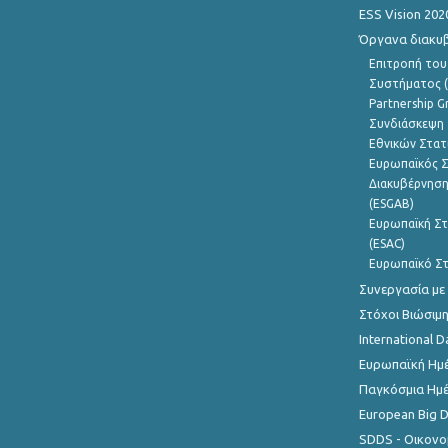
ESS Vision 202
Όργανα διακυ
Επιτροπή του
Συστήματος (
Partnership G
Συνδιάσκεψη 
Εθνικών Στατ
Ευρωπαϊκός Σ
Διακυβέρνηση
(ESGAB)
Ευρωπαϊκή Στ
(ESAC)
Ευρωπαϊκό Στ
Συνεργασία με
Στόχοι Βιώσιμ
International D
Ευρωπαϊκή Ημέ
Παγκόσμια Ημέ
European Big 
SDDS - Οικονο