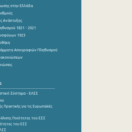
ίωσης στην Ελλάδα
ριθμούς
ης Ανάπτυξης
θυσμού 1821 - 2021
οσφύγων 1923
οθήκη
γράμματα Απογραφών Πληθυσμού
νακοινώσεων
ινώσεις
α
ιστικό Σύστημα - ΕΛΣΣ
σιο
ς Πρακτικής για τις Ευρωπαϊκές
φάλισης Ποιότητας του ΕΣΣ
ότητας του ΕΣΣ
ΕΛΣΣ