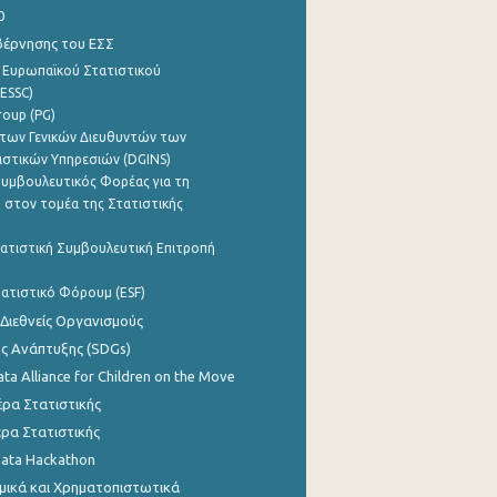
0
βέρνησης του ΕΣΣ
 Ευρωπαϊκού Στατιστικού
ESSC)
roup (PG)
των Γενικών Διευθυντών των
ιστικών Υπηρεσιών (DGINS)
υμβουλευτικός Φορέας για τη
 στον τομέα της Στατιστικής
ατιστική Συμβουλευτική Επιτροπή
ατιστικό Φόρουμ (ESF)
 Διεθνείς Οργανισμούς
ης Ανάπτυξης (SDGs)
ata Alliance for Children on the Move
ρα Στατιστικής
ρα Στατιστικής
Data Hackathon
μικά και Χρηματοπιστωτικά