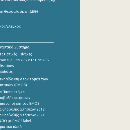
ση Θεσσαλονίκης (ΔΕΘ)
κός Έλεγχος
τιστικό Σύστημα
ατιστικές - Πίνακες
των ευρωπαΪκών στατιστικών
lisations
ηλώσεις
εκπαίδευση στον τομέα των
ιστικών (EMOS)
α Πανεπιστήμια
ποβολής αιτήσεων
η πιστοποίηση του EMOS
α υποβολής αιτήσεων 2018
α υποβολής αιτήσεων 2021
ΑΠΘ με EMOS label
ρωτικό υλικό