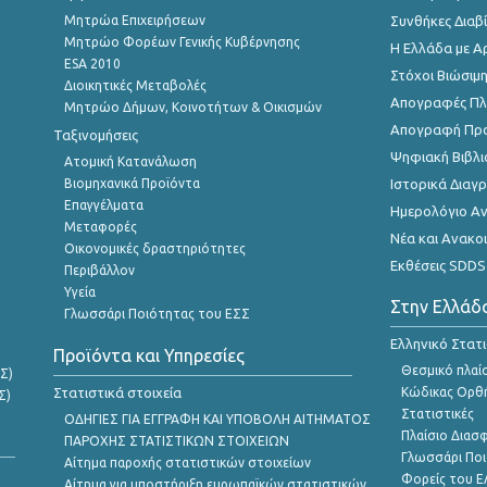
Μητρώα Επιχειρήσεων
Συνθήκες Διαβ
Μητρώο Φορέων Γενικής Κυβέρνησης
Η Ελλάδα με Α
ESA 2010
Στόχοι Βιώσιμ
Διοικητικές Μεταβολές
Απογραφές Πλη
Μητρώο Δήμων, Κοινοτήτων & Οικισμών
Απογραφή Πρ
Ταξινομήσεις
Ψηφιακή Βιβλι
Ατομική Κατανάλωση
Βιομηχανικά Προϊόντα
Ιστορικά Δια
Επαγγέλματα
Ημερολόγιο Α
Μεταφορές
Νέα και Ανακο
Οικονομικές δραστηριότητες
Εκθέσεις SDDS
Περιβάλλον
Υγεία
Στην Ελλάδ
Γλωσσάρι Ποιότητας του ΕΣΣ
Ελληνικό Στατ
Προϊόντα και Υπηρεσίες
Θεσμικό πλαί
Σ)
Στατιστικά στοιχεία
Κώδικας Ορθή
Σ)
Στατιστικές
ΟΔΗΓΙΕΣ ΓΙΑ ΕΓΓΡΑΦΗ ΚΑΙ ΥΠΟΒΟΛΗ ΑΙΤΗΜΑΤΟΣ
Πλαίσιο Διασ
ΠΑΡΟΧΗΣ ΣΤΑΤΙΣΤΙΚΩΝ ΣΤΟΙΧΕΙΩΝ
Γλωσσάρι Ποι
Αίτημα παροχής στατιστικών στοιχείων
Φορείς του 
Αίτημα για υποστήριξη ευρωπαϊκών στατιστικών