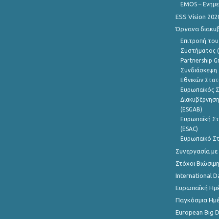
EMOS – Ενημε
ESS Vision 202
Όργανα διακυ
Επιτροπή του
Συστήματος (
Partnership G
Συνδιάσκεψη 
Εθνικών Στατ
Ευρωπαϊκός Σ
Διακυβέρνηση
(ESGAB)
Ευρωπαϊκή Στ
(ESAC)
Ευρωπαϊκό Στ
Συνεργασία με
Στόχοι Βιώσιμ
International D
Ευρωπαϊκή Ημέ
Παγκόσμια Ημέ
European Big 