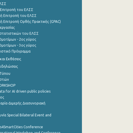
ΕΛΣΣ
 Επιτροπή του ΕΛΣΣ
ή Επιτροπή του ΕΛΣΣ
ή Επιτροπή Ορθής Πρακτικής (GPAC)
εργασίας
στατιστικών του ΕΛΣΣ
μοτίμων - 2ος γύρος
μοτίμων - 3ος γύρος
τιστικό Πρόγραμμα
αι Εκθέσεις
Εκδηλώσεις
 Τύπου
ηστών
WORKSHOP
a for AI driven public policies
ρος
αρία-Διμερής Διασυνοριακή
νία Special Bilateral Event and
cs4SmartCities Conference
ernational Workshop and Conference