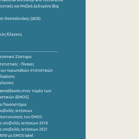
ιστικές και Μαζικά Δεδομένα (Big
ση Θεσσαλονίκης (ΔΕΘ)
κός Έλεγχος
τιστικό Σύστημα
ατιστικές - Πίνακες
των ευρωπαΪκών στατιστικών
lisations
ηλώσεις
εκπαίδευση στον τομέα των
ιστικών (EMOS)
α Πανεπιστήμια
ποβολής αιτήσεων
η πιστοποίηση του EMOS
α υποβολής αιτήσεων 2018
α υποβολής αιτήσεων 2021
ΑΠΘ με EMOS label