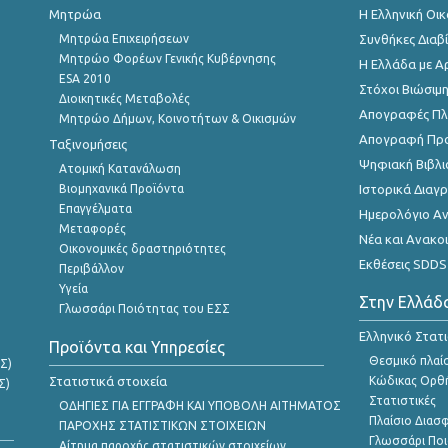
Μητρώα
Η Ελληνική Οι
Μητρώα Επιχειρήσεων
Συνθήκες Διαβ
Μητρώο Φορέων Γενικής Κυβέρνησης
Η Ελλάδα με Α
ESA 2010
Στόχοι Βιώσιμ
Διοικητικές Μεταβολές
Απογραφές Πλη
Μητρώο Δήμων, Κοινοτήτων & Οικισμών
Απογραφή Πρ
Ταξινομήσεις
Ψηφιακή Βιβλι
Ατομική Κατανάλωση
Βιομηχανικά Προϊόντα
Ιστορικά Δια
Επαγγέλματα
Ημερολόγιο Α
Μεταφορές
Νέα και Ανακο
Οικονομικές δραστηριότητες
Εκθέσεις SDDS
Περιβάλλον
Υγεία
Στην Ελλάδ
Γλωσσάρι Ποιότητας του ΕΣΣ
Ελληνικό Στατ
Προϊόντα και Υπηρεσίες
Θεσμικό πλαί
Σ)
Στατιστικά στοιχεία
Κώδικας Ορθή
Σ)
Στατιστικές
ΟΔΗΓΙΕΣ ΓΙΑ ΕΓΓΡΑΦΗ ΚΑΙ ΥΠΟΒΟΛΗ ΑΙΤΗΜΑΤΟΣ
Πλαίσιο Διασ
ΠΑΡΟΧΗΣ ΣΤΑΤΙΣΤΙΚΩΝ ΣΤΟΙΧΕΙΩΝ
Γλωσσάρι Ποι
Αίτημα παροχής στατιστικών στοιχείων