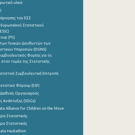
ρωτικό υλικό
0
βέρνησης του ΕΣΣ
 Ευρωπαϊκού Στατιστικού
ESSC)
roup (PG)
των Γενικών Διευθυντών των
ιστικών Υπηρεσιών (DGINS)
υμβουλευτικός Φορέας για τη
 στον τομέα της Στατιστικής
ατιστική Συμβουλευτική Επιτροπή
ατιστικό Φόρουμ (ESF)
 Διεθνείς Οργανισμούς
ης Ανάπτυξης (SDGs)
ata Alliance for Children on the Move
ρα Στατιστικής
ρα Στατιστικής
Data Hackathon