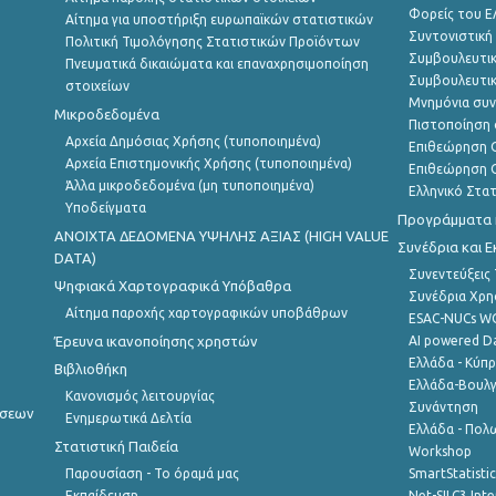
Φορείς του 
Αίτημα για υποστήριξη ευρωπαϊκών στατιστικών
Συντονιστική
Πολιτική Τιμολόγησης Στατιστικών Προϊόντων
Συμβουλευτικ
Πνευματικά δικαιώματα και επαναχρησιμοποίηση
Συμβουλευτικ
στοιχείων
Μνημόνια συν
Μικροδεδομένα
Πιστοποίηση 
Αρχεία Δημόσιας Χρήσης (τυποποιημένα)
Επιθεώρηση Ο
Αρχεία Επιστημονικής Χρήσης (τυποποιημένα)
Επιθεώρηση Ο
Άλλα μικροδεδομένα (μη τυποποιημένα)
Ελληνικό Στα
Υποδείγματα
Προγράμματα κ
ANOIXTA ΔΕΔΟΜΕΝΑ ΥΨΗΛΗΣ ΑΞΙΑΣ (HIGH VALUE
Συνέδρια και 
DATA)
Συνεντεύξεις
Ψηφιακά Χαρτογραφικά Υπόβαθρα
Συνέδρια Χρ
Αίτημα παροχής χαρτογραφικών υποβάθρων
ESAC-NUCs 
Έρευνα ικανοποίησης χρηστών
AI powered Dat
Ελλάδα - Κύπ
Βιβλιοθήκη
Ελλάδα-Βουλγ
Κανονισμός λειτουργίας
Συνάντηση
ήσεων
Ενημερωτικά Δελτία
Ελλάδα - Πολω
Στατιστική Παιδεία
Workshop
Παρουσίαση - Το όραμά μας
SmartStatisti
Εκπαίδευση
Net-SILC3 Int