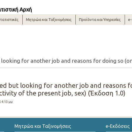
ατιστική Αρχή
τατιστικές
Μητρώα και Ταξινομήσεις
Προϊόντα και Υπηρεσίες
e
d but looking for another job and reasons fo
tivity of the present job, sex) (Έκδοση 1.0)
5 4:13 μμ
Μητρώα και Ταξινομήσεις
e-Εκδόσεις