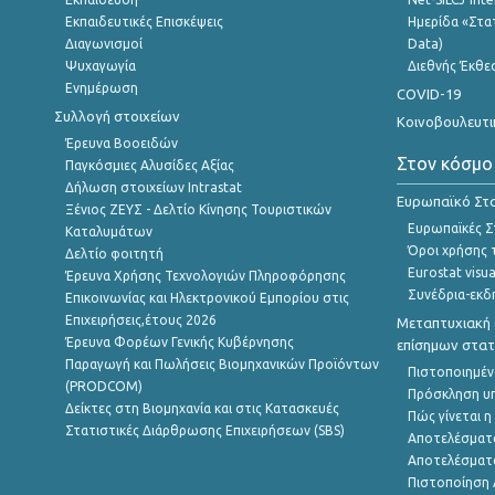
Εκπαιδευτικές Επισκέψεις
Ημερίδα «Στατ
Διαγωνισμοί
Data)
Ψυχαγωγία
Διεθνής Έκθε
Ενημέρωση
COVID-19
Συλλογή στοιχείων
Κοινοβουλευτι
Έρευνα Βοοειδών
Στον κόσμο
Παγκόσμιες Αλυσίδες Αξίας
Δήλωση στοιχείων Intrastat
Ευρωπαϊκό Στα
Ξένιος ΖΕΥΣ - Δελτίο Κίνησης Τουριστικών
Ευρωπαϊκές Στ
Καταλυμάτων
Όροι χρήσης 
Δελτίο φοιτητή
Eurostat visua
Έρευνα Χρήσης Τεχνολογιών Πληροφόρησης
Συνέδρια-εκδ
Επικοινωνίας και Ηλεκτρονικού Εμπορίου στις
Επιχειρήσεις,έτους 2026
Μεταπτυχιακή 
Έρευνα Φορέων Γενικής Κυβέρνησης
επίσημων στατ
Παραγωγή και Πωλήσεις Βιομηχανικών Προϊόντων
Πιστοποιημέν
(PRODCOM)
Πρόσκληση υ
Δείκτες στη Βιομηχανία και στις Κατασκευές
Πώς γίνεται 
Στατιστικές Διάρθρωσης Επιχειρήσεων (SBS)
Αποτελέσματ
Αποτελέσματ
Πιστοποίηση 