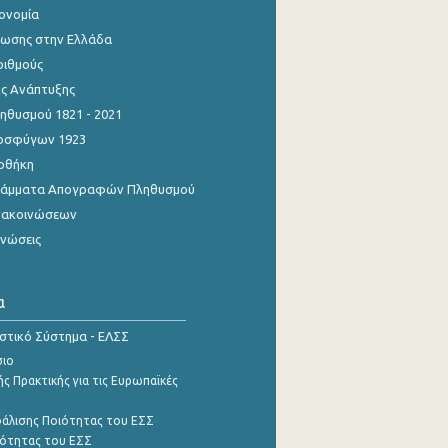
κονομία
ίωσης στην Ελλάδα
ριθμούς
ης Ανάπτυξης
θυσμού 1821 - 2021
οσφύγων 1923
οθήκη
γράμματα Απογραφών Πληθυσμού
νακοινώσεων
ινώσεις
α
ιστικό Σύστημα - ΕΛΣΣ
σιο
ς Πρακτικής για τις Ευρωπαϊκές
φάλισης Ποιότητας του ΕΣΣ
ότητας του ΕΣΣ