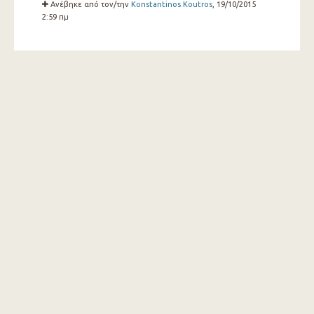
Ανέβηκε από τον/την
Konstantinos Koutros
, 19/10/2015
2:59 πμ