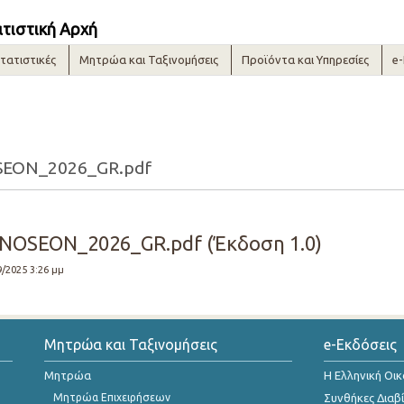
ατιστική Αρχή
τατιστικές
Μητρώα και Ταξινομήσεις
Προϊόντα και Υπηρεσίες
e
EON_2026_GR.pdf
SEON_2026_GR.pdf (Έκδοση 1.0)
9/2025 3:26 μμ
Μητρώα και Ταξινομήσεις
e-Εκδόσεις
Μητρώα
Η Ελληνική Οι
Μητρώα Επιχειρήσεων
Συνθήκες Διαβ