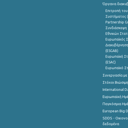
Όργανα διακυ
Επιτροπή του
Συστήματος (
Partnership G
Συνδιάσκεψη 
Εθνικών Στατ
Ευρωπαϊκός Σ
Διακυβέρνηση
(ESGAB)
Ευρωπαϊκή Στ
(ESAC)
Ευρωπαϊκό Στ
Συνεργασία με
Στόχοι Βιώσιμ
International D
Ευρωπαϊκή Ημέ
Παγκόσμια Ημέ
European Big 
SDDS - Οικονο
δεδομένα