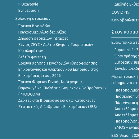
Ψυχαγωγία
Διεθνής Έκθε
Ενημέρωση
COVID-19
Συλλογή στοιχείων
Κοινοβουλευτι
Έρευνα Βοοειδών
Στον κόσμο
Παγκόσμιες Αλυσίδες Αξίας
Δήλωση στοιχείων Intrastat
Ευρωπαϊκό Στα
Ξένιος ΖΕΥΣ - Δελτίο Κίνησης Τουριστικών
Ευρωπαϊκές Στ
Καταλυμάτων
Όροι χρήσης 
Δελτίο φοιτητή
Eurostat visua
Έρευνα Χρήσης Τεχνολογιών Πληροφόρησης
Συνέδρια-εκδ
Επικοινωνίας και Ηλεκτρονικού Εμπορίου στις
Επιχειρήσεις,έτους 2026
Μεταπτυχιακή 
Έρευνα Φορέων Γενικής Κυβέρνησης
επίσημων στατ
Παραγωγή και Πωλήσεις Βιομηχανικών Προϊόντων
Πιστοποιημέν
(PRODCOM)
Πρόσκληση υ
Δείκτες στη Βιομηχανία και στις Κατασκευές
Πώς γίνεται 
Στατιστικές Διάρθρωσης Επιχειρήσεων (SBS)
Αποτελέσματ
Αποτελέσματ
Πιστοποίηση 
EMOS – Ενημε
ESS Vision 202