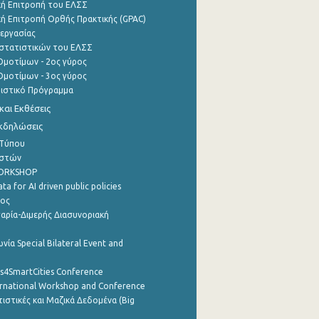
ή Επιτροπή του ΕΛΣΣ
ή Επιτροπή Ορθής Πρακτικής (GPAC)
εργασίας
στατιστικών του ΕΛΣΣ
μοτίμων - 2ος γύρος
μοτίμων - 3ος γύρος
τιστικό Πρόγραμμα
αι Εκθέσεις
Εκδηλώσεις
 Τύπου
ηστών
WORKSHOP
a for AI driven public policies
ρος
αρία-Διμερής Διασυνοριακή
νία Special Bilateral Event and
cs4SmartCities Conference
ernational Workshop and Conference
ιστικές και Μαζικά Δεδομένα (Big