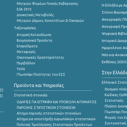
Μητρώο Φορέων Γενικής Κυβέρνησης
Η Ελλάδα με Α
ESA 2010
Στόχοι Βιώσιμ
Διοικητικές Μεταβολές
Απογραφές Πλη
Μητρώο Δήμων, Κοινοτήτων & Οικισμών
Απογραφή Πρ
Ταξινομήσεις
Ψηφιακή Βιβλι
Ατομική Κατανάλωση
Βιομηχανικά Προϊόντα
Ιστορικά Δια
Επαγγέλματα
Ημερολόγιο Α
Μεταφορές
Νέα και Ανακο
Οικονομικές δραστηριότητες
Εκθέσεις SDDS
Περιβάλλον
Υγεία
Στην Ελλάδ
Γλωσσάρι Ποιότητας του ΕΣΣ
Ελληνικό Στατ
Προϊόντα και Υπηρεσίες
Θεσμικό πλαί
Σ)
Στατιστικά στοιχεία
Κώδικας Ορθή
Σ)
Στατιστικές
ΟΔΗΓΙΕΣ ΓΙΑ ΕΓΓΡΑΦΗ ΚΑΙ ΥΠΟΒΟΛΗ ΑΙΤΗΜΑΤΟΣ
Πλαίσιο Διασ
ΠΑΡΟΧΗΣ ΣΤΑΤΙΣΤΙΚΩΝ ΣΤΟΙΧΕΙΩΝ
Γλωσσάρι Ποι
Αίτημα παροχής στατιστικών στοιχείων
Φορείς του 
Αίτημα για υποστήριξη ευρωπαϊκών στατιστικών
Συντονιστική
Πολιτική Τιμολόγησης Στατιστικών Προϊόντων