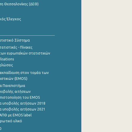
ση Θεσσαλονίκης (ΔΕΘ)
κός Έλεγχος
τιστικό Σύστημα
ατιστικές - Πίνακες
των ευρωπαΪκών στατιστικών
lisations
ηλώσεις
εκπαίδευση στον τομέα των
ιστικών (EMOS)
α Πανεπιστήμια
ποβολής αιτήσεων
η πιστοποίηση του EMOS
α υποβολής αιτήσεων 2018
α υποβολής αιτήσεων 2021
ΑΠΘ με EMOS label
ρωτικό υλικό
0