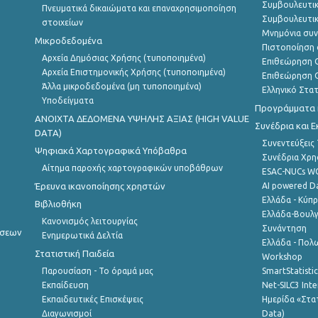
Συμβουλευτικ
Πνευματικά δικαιώματα και επαναχρησιμοποίηση
Συμβουλευτικ
στοιχείων
Μνημόνια συν
Μικροδεδομένα
Πιστοποίηση 
Αρχεία Δημόσιας Χρήσης (τυποποιημένα)
Επιθεώρηση Ο
Αρχεία Επιστημονικής Χρήσης (τυποποιημένα)
Επιθεώρηση Ο
Άλλα μικροδεδομένα (μη τυποποιημένα)
Ελληνικό Στα
Υποδείγματα
Προγράμματα κ
ANOIXTA ΔΕΔΟΜΕΝΑ ΥΨΗΛΗΣ ΑΞΙΑΣ (HIGH VALUE
Συνέδρια και 
DATA)
Συνεντεύξεις
Ψηφιακά Χαρτογραφικά Υπόβαθρα
Συνέδρια Χρ
Αίτημα παροχής χαρτογραφικών υποβάθρων
ESAC-NUCs 
Έρευνα ικανοποίησης χρηστών
AI powered Dat
Ελλάδα - Κύπ
Βιβλιοθήκη
Ελλάδα-Βουλγ
Κανονισμός λειτουργίας
Συνάντηση
ήσεων
Ενημερωτικά Δελτία
Ελλάδα - Πολω
Στατιστική Παιδεία
Workshop
Παρουσίαση - Το όραμά μας
SmartStatisti
Εκπαίδευση
Net-SILC3 Int
Εκπαιδευτικές Επισκέψεις
Ημερίδα «Στατ
Διαγωνισμοί
Data)