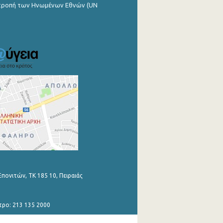
ιτροπή των Ηνωμένων Εθνών (UN
Επονιτών, ΤΚ 185 10, Πειραιάς
τρο: 213 135 2000