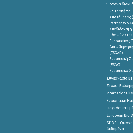
Όργανα διακυ
Επιτροπή του
Συστήματος (
Partnership G
Συνδιάσκεψη 
Εθνικών Στατ
Ευρωπαϊκός Σ
Διακυβέρνηση
(ESGAB)
Ευρωπαϊκή Στ
(ESAC)
Ευρωπαϊκό Στ
Συνεργασία με
Στόχοι Βιώσιμ
International D
Ευρωπαϊκή Ημέ
Παγκόσμια Ημέ
European Big 
SDDS - Οικονο
δεδομένα