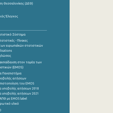
ση Θεσσαλονίκης (ΔΕΘ)
κός Έλεγχος
τιστικό Σύστημα
ατιστικές - Πίνακες
των ευρωπαΪκών στατιστικών
lisations
ηλώσεις
εκπαίδευση στον τομέα των
ιστικών (EMOS)
α Πανεπιστήμια
ποβολής αιτήσεων
η πιστοποίηση του EMOS
α υποβολής αιτήσεων 2018
α υποβολής αιτήσεων 2021
ΑΠΘ με EMOS label
ρωτικό υλικό
0