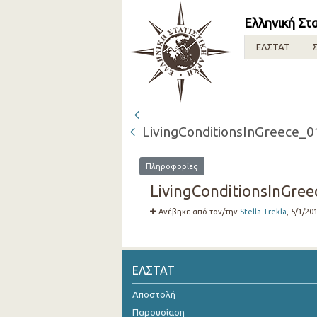
Ελληνική Στ
ΕΛΣΤΑΤ
Σ
LivingConditionsInGreece_0
Πληροφορίες
LivingConditionsInGree
Ανέβηκε από τον/την
Stella Trekla
, 5/1/20
ΕΛΣΤΑΤ
Αποστολή
Παρουσίαση