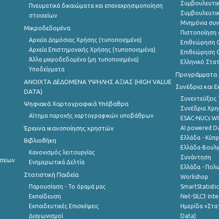
Συμβουλευτικ
Πνευματικά δικαιώματα και επαναχρησιμοποίηση
Συμβουλευτικ
στοιχείων
Μνημόνια συν
Μικροδεδομένα
Πιστοποίηση 
Αρχεία Δημόσιας Χρήσης (τυποποιημένα)
Επιθεώρηση Ο
Αρχεία Επιστημονικής Χρήσης (τυποποιημένα)
Επιθεώρηση Ο
Άλλα μικροδεδομένα (μη τυποποιημένα)
Ελληνικό Στα
Υποδείγματα
Προγράμματα κ
ANOIXTA ΔΕΔΟΜΕΝΑ ΥΨΗΛΗΣ ΑΞΙΑΣ (HIGH VALUE
Συνέδρια και 
DATA)
Συνεντεύξεις
Ψηφιακά Χαρτογραφικά Υπόβαθρα
Συνέδρια Χρ
Αίτημα παροχής χαρτογραφικών υποβάθρων
ESAC-NUCs 
Έρευνα ικανοποίησης χρηστών
AI powered Dat
Ελλάδα - Κύπ
Βιβλιοθήκη
Ελλάδα-Βουλγ
Κανονισμός λειτουργίας
Συνάντηση
ήσεων
Ενημερωτικά Δελτία
Ελλάδα - Πολω
Στατιστική Παιδεία
Workshop
Παρουσίαση - Το όραμά μας
SmartStatisti
Εκπαίδευση
Net-SILC3 Int
Εκπαιδευτικές Επισκέψεις
Ημερίδα «Στατ
Διαγωνισμοί
Data)