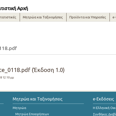
ατιστική Αρχή
τατιστικές
Μητρώα και Ταξινομήσεις
Προϊόντα και Υπηρεσίες
e
118.pdf
ce_0118.pdf (Έκδοση 1.0)
18 12:10 μμ
Μητρώα και Ταξινομήσεις
e-Εκδόσεις
Μητρώα
Η Ελληνική Οι
Μητρώα Επιχειρήσεων
Συνθήκες Διαβ