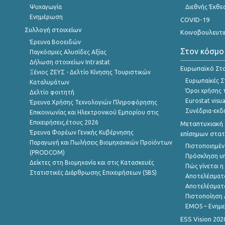
Ψυχαγωγία
Διεθνής Έκθε
Ενημέρωση
COVID-19
Συλλογή στοιχείων
Κοινοβουλευτι
Έρευνα Βοοειδών
Στον κόσμο
Παγκόσμιες Αλυσίδες Αξίας
Δήλωση στοιχείων Intrastat
Ευρωπαϊκό Στα
Ξένιος ΖΕΥΣ - Δελτίο Κίνησης Τουριστικών
Ευρωπαϊκές Στ
Καταλυμάτων
Όροι χρήσης 
Δελτίο φοιτητή
Eurostat visua
Έρευνα Χρήσης Τεχνολογιών Πληροφόρησης
Συνέδρια-εκδ
Επικοινωνίας και Ηλεκτρονικού Εμπορίου στις
Επιχειρήσεις,έτους 2026
Μεταπτυχιακή 
Έρευνα Φορέων Γενικής Κυβέρνησης
επίσημων στατ
Παραγωγή και Πωλήσεις Βιομηχανικών Προϊόντων
Πιστοποιημέν
(PRODCOM)
Πρόσκληση υ
Δείκτες στη Βιομηχανία και στις Κατασκευές
Πώς γίνεται 
Στατιστικές Διάρθρωσης Επιχειρήσεων (SBS)
Αποτελέσματ
Αποτελέσματ
Πιστοποίηση 
EMOS – Ενημε
ESS Vision 202