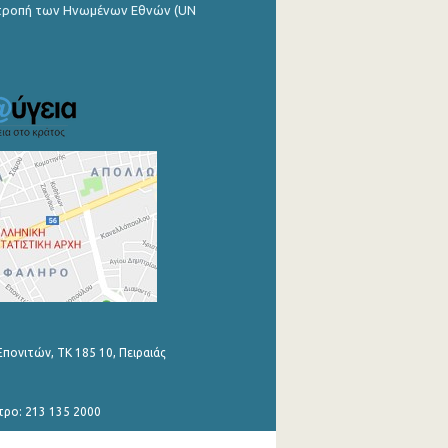
ιτροπή των Ηνωμένων Εθνών (UN
Επονιτών, ΤΚ 185 10, Πειραιάς
τρο: 213 135 2000