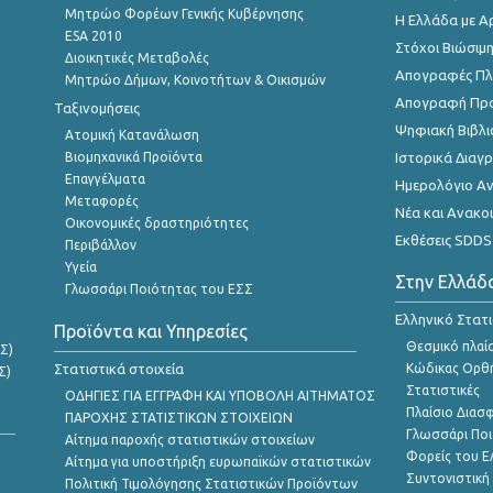
Μητρώο Φορέων Γενικής Κυβέρνησης
Η Ελλάδα με Α
ESA 2010
Στόχοι Βιώσιμ
Διοικητικές Μεταβολές
Απογραφές Πλη
Μητρώο Δήμων, Κοινοτήτων & Οικισμών
Απογραφή Πρ
Ταξινομήσεις
Ψηφιακή Βιβλι
Ατομική Κατανάλωση
Βιομηχανικά Προϊόντα
Ιστορικά Δια
Επαγγέλματα
Ημερολόγιο Α
Μεταφορές
Νέα και Ανακο
Οικονομικές δραστηριότητες
Εκθέσεις SDDS
Περιβάλλον
Υγεία
Στην Ελλάδ
Γλωσσάρι Ποιότητας του ΕΣΣ
Ελληνικό Στατ
Προϊόντα και Υπηρεσίες
Θεσμικό πλαί
Σ)
Στατιστικά στοιχεία
Κώδικας Ορθή
Σ)
Στατιστικές
ΟΔΗΓΙΕΣ ΓΙΑ ΕΓΓΡΑΦΗ ΚΑΙ ΥΠΟΒΟΛΗ ΑΙΤΗΜΑΤΟΣ
Πλαίσιο Διασ
ΠΑΡΟΧΗΣ ΣΤΑΤΙΣΤΙΚΩΝ ΣΤΟΙΧΕΙΩΝ
Γλωσσάρι Ποι
Αίτημα παροχής στατιστικών στοιχείων
Φορείς του 
Αίτημα για υποστήριξη ευρωπαϊκών στατιστικών
Συντονιστική
Πολιτική Τιμολόγησης Στατιστικών Προϊόντων