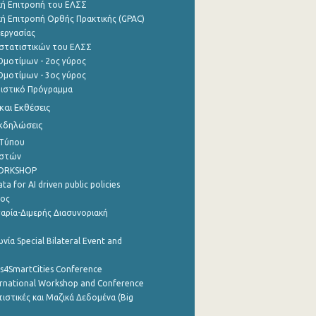
ή Επιτροπή του ΕΛΣΣ
ή Επιτροπή Ορθής Πρακτικής (GPAC)
εργασίας
στατιστικών του ΕΛΣΣ
μοτίμων - 2ος γύρος
μοτίμων - 3ος γύρος
τιστικό Πρόγραμμα
αι Εκθέσεις
Εκδηλώσεις
 Τύπου
ηστών
WORKSHOP
a for AI driven public policies
ρος
αρία-Διμερής Διασυνοριακή
νία Special Bilateral Event and
cs4SmartCities Conference
ernational Workshop and Conference
ιστικές και Μαζικά Δεδομένα (Big