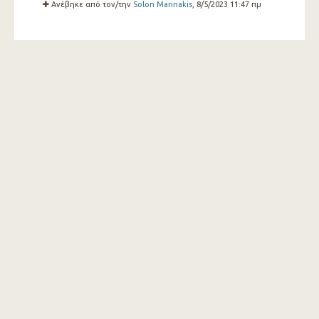
Ανέβηκε από τον/την
Solon Marinakis
, 8/5/2023 11:47 πμ