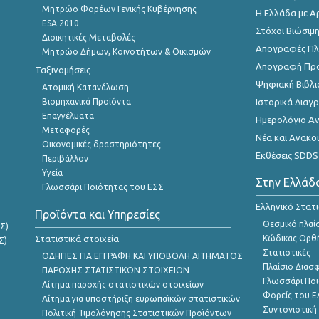
Μητρώο Φορέων Γενικής Κυβέρνησης
Η Ελλάδα με Α
ESA 2010
Στόχοι Βιώσιμ
Διοικητικές Μεταβολές
Απογραφές Πλη
Μητρώο Δήμων, Κοινοτήτων & Οικισμών
Απογραφή Πρ
Ταξινομήσεις
Ψηφιακή Βιβλι
Ατομική Κατανάλωση
Βιομηχανικά Προϊόντα
Ιστορικά Δια
Επαγγέλματα
Ημερολόγιο Α
Μεταφορές
Νέα και Ανακο
Οικονομικές δραστηριότητες
Εκθέσεις SDDS
Περιβάλλον
Υγεία
Στην Ελλάδ
Γλωσσάρι Ποιότητας του ΕΣΣ
Ελληνικό Στατ
Προϊόντα και Υπηρεσίες
Θεσμικό πλαί
Σ)
Στατιστικά στοιχεία
Κώδικας Ορθή
Σ)
Στατιστικές
ΟΔΗΓΙΕΣ ΓΙΑ ΕΓΓΡΑΦΗ ΚΑΙ ΥΠΟΒΟΛΗ ΑΙΤΗΜΑΤΟΣ
Πλαίσιο Διασ
ΠΑΡΟΧΗΣ ΣΤΑΤΙΣΤΙΚΩΝ ΣΤΟΙΧΕΙΩΝ
Γλωσσάρι Ποι
Αίτημα παροχής στατιστικών στοιχείων
Φορείς του 
Αίτημα για υποστήριξη ευρωπαϊκών στατιστικών
Συντονιστική
Πολιτική Τιμολόγησης Στατιστικών Προϊόντων