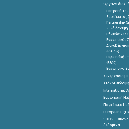
Όργανα διακυ
Επιτροπή του
Συστήματος (
Partnership G
Συνδιάσκεψη 
Εθνικών Στατ
Ευρωπαϊκός Σ
Διακυβέρνηση
(ESGAB)
Ευρωπαϊκή Στ
(ESAC)
Ευρωπαϊκό Στ
Συνεργασία με
Στόχοι Βιώσιμ
International D
Ευρωπαϊκή Ημέ
Παγκόσμια Ημέ
European Big 
SDDS - Οικονο
δεδομένα