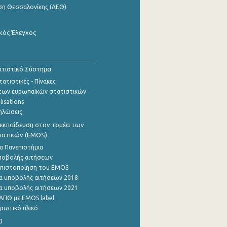
ση Θεσσαλονίκης (ΔΕΘ)
κός Έλεγχος
τιστικό Σύστημα
ατιστικές - Πίνακες
των ευρωπαΪκών στατιστικών
lisations
ηλώσεις
εκπαίδευση στον τομέα των
ιστικών (EMOS)
α Πανεπιστήμια
ποβολής αιτήσεων
η πιστοποίηση του EMOS
α υποβολής αιτήσεων 2018
α υποβολής αιτήσεων 2021
ΑΠΘ με EMOS label
ρωτικό υλικό
0