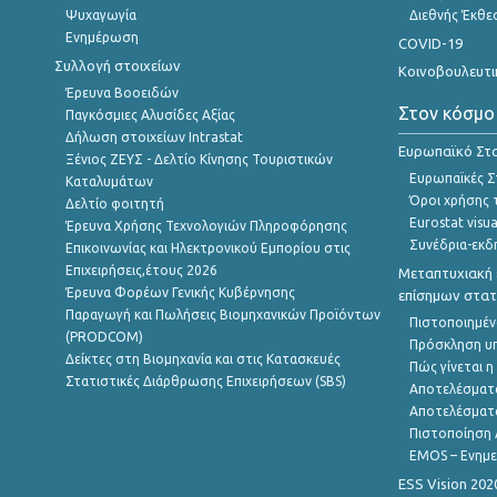
Ψυχαγωγία
Διεθνής Έκθε
Ενημέρωση
COVID-19
Συλλογή στοιχείων
Κοινοβουλευτι
Έρευνα Βοοειδών
Στον κόσμο
Παγκόσμιες Αλυσίδες Αξίας
Δήλωση στοιχείων Intrastat
Ευρωπαϊκό Στα
Ξένιος ΖΕΥΣ - Δελτίο Κίνησης Τουριστικών
Ευρωπαϊκές Στ
Καταλυμάτων
Όροι χρήσης 
Δελτίο φοιτητή
Eurostat visua
Έρευνα Χρήσης Τεχνολογιών Πληροφόρησης
Συνέδρια-εκδ
Επικοινωνίας και Ηλεκτρονικού Εμπορίου στις
Επιχειρήσεις,έτους 2026
Μεταπτυχιακή 
Έρευνα Φορέων Γενικής Κυβέρνησης
επίσημων στατ
Παραγωγή και Πωλήσεις Βιομηχανικών Προϊόντων
Πιστοποιημέν
(PRODCOM)
Πρόσκληση υ
Δείκτες στη Βιομηχανία και στις Κατασκευές
Πώς γίνεται 
Στατιστικές Διάρθρωσης Επιχειρήσεων (SBS)
Αποτελέσματ
Αποτελέσματ
Πιστοποίηση 
EMOS – Ενημε
ESS Vision 202