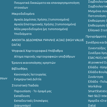
Συμβουλευτικ
Πνευματικά δικαιώματα και επαναχρησιμοποίηση
Συμβουλευτικ
στοιχείων
Μνημόνια συν
Μικροδεδομένα
Πιστοποίηση 
Αρχεία Δημόσιας Χρήσης (τυποποιημένα)
Επιθεώρηση Ο
Αρχεία Επιστημονικής Χρήσης (τυποποιημένα)
Επιθεώρηση Ο
Άλλα μικροδεδομένα (μη τυποποιημένα)
Ελληνικό Στα
Υποδείγματα
Προγράμματα κ
ANOIXTA ΔΕΔΟΜΕΝΑ ΥΨΗΛΗΣ ΑΞΙΑΣ (HIGH VALUE
Συνέδρια και 
DATA)
Συνεντεύξεις
Ψηφιακά Χαρτογραφικά Υπόβαθρα
Συνέδρια Χρ
Αίτημα παροχής χαρτογραφικών υποβάθρων
ESAC-NUCs 
Έρευνα ικανοποίησης χρηστών
AI powered Dat
Ελλάδα - Κύπ
Βιβλιοθήκη
Ελλάδα-Βουλγ
Κανονισμός λειτουργίας
Συνάντηση
ήσεων
Ενημερωτικά Δελτία
Ελλάδα - Πολω
Στατιστική Παιδεία
Workshop
Παρουσίαση - Το όραμά μας
SmartStatisti
Εκπαίδευση
Net-SILC3 Int
Εκπαιδευτικές Επισκέψεις
Ημερίδα «Στατ
Διαγωνισμοί
Data)