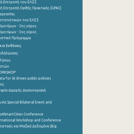
ή Επιτροπή του ΕΛΣΣ
ή Επιτροπή Ορθής Πρακτικής (GPAC)
εργασίας
στατιστικών του ΕΛΣΣ
μοτίμων - 2ος γύρος
μοτίμων - 3ος γύρος
τιστικό Πρόγραμμα
αι Εκθέσεις
Εκδηλώσεις
 Τύπου
ηστών
WORKSHOP
a for AI driven public policies
ρος
αρία-Διμερής Διασυνοριακή
νία Special Bilateral Event and
cs4SmartCities Conference
ernational Workshop and Conference
ιστικές και Μαζικά Δεδομένα (Big