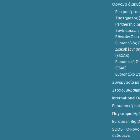
Όργανα διακυ
Επιτροπή του
Συστήματος (
Partnership G
Συνδιάσκεψη 
Εθνικών Στατ
Ευρωπαϊκός Σ
Διακυβέρνηση
(ESGAB)
Ευρωπαϊκή Στ
(ESAC)
Ευρωπαϊκό Στ
Συνεργασία με
Στόχοι Βιώσιμ
International D
Ευρωπαϊκή Ημέ
Παγκόσμια Ημέ
European Big 
SDDS - Οικονο
δεδομένα