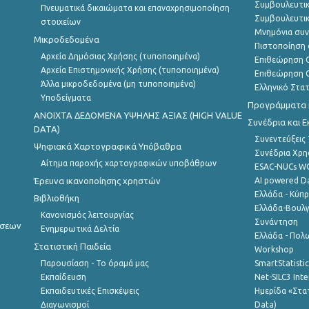
Συμβουλευτικ
Πνευματικά δικαιώματα και επαναχρησιμοποίηση
Συμβουλευτικ
στοιχείων
Μνημόνια συν
Μικροδεδομένα
Πιστοποίηση 
Αρχεία Δημόσιας Χρήσης (τυποποιημένα)
Επιθεώρηση Ο
Αρχεία Επιστημονικής Χρήσης (τυποποιημένα)
Επιθεώρηση Ο
Άλλα μικροδεδομένα (μη τυποποιημένα)
Ελληνικό Στα
Υποδείγματα
Προγράμματα κ
ANOIXTA ΔΕΔΟΜΕΝΑ ΥΨΗΛΗΣ ΑΞΙΑΣ (HIGH VALUE
Συνέδρια και 
DATA)
Συνεντεύξεις
Ψηφιακά Χαρτογραφικά Υπόβαθρα
Συνέδρια Χρ
Αίτημα παροχής χαρτογραφικών υποβάθρων
ESAC-NUCs 
Έρευνα ικανοποίησης χρηστών
AI powered Dat
Ελλάδα - Κύπ
Βιβλιοθήκη
Ελλάδα-Βουλγ
Κανονισμός λειτουργίας
Συνάντηση
ήσεων
Ενημερωτικά Δελτία
Ελλάδα - Πολω
Στατιστική Παιδεία
Workshop
Παρουσίαση - Το όραμά μας
SmartStatisti
Εκπαίδευση
Net-SILC3 Int
Εκπαιδευτικές Επισκέψεις
Ημερίδα «Στατ
Διαγωνισμοί
Data)