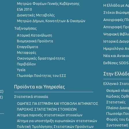
Μητρώο Φορέων Γενικής Κυβέρνησης
Η Ελλάδα με Α
ESA 2010
Στόχοι Βιώσιμ
Διοικητικές Μεταβολές
Απογραφές Πλη
Μητρώο Δήμων, Κοινοτήτων & Οικισμών
Απογραφή Πρ
Ταξινομήσεις
Ψηφιακή Βιβλι
Ατομική Κατανάλωση
Βιομηχανικά Προϊόντα
Ιστορικά Δια
Επαγγέλματα
Ημερολόγιο Α
Μεταφορές
Νέα και Ανακο
Οικονομικές δραστηριότητες
Εκθέσεις SDDS
Περιβάλλον
Υγεία
Στην Ελλάδ
Γλωσσάρι Ποιότητας του ΕΣΣ
Ελληνικό Στατ
Προϊόντα και Υπηρεσίες
Θεσμικό πλαί
Σ)
Στατιστικά στοιχεία
Κώδικας Ορθή
Σ)
Στατιστικές
ΟΔΗΓΙΕΣ ΓΙΑ ΕΓΓΡΑΦΗ ΚΑΙ ΥΠΟΒΟΛΗ ΑΙΤΗΜΑΤΟΣ
Πλαίσιο Διασ
ΠΑΡΟΧΗΣ ΣΤΑΤΙΣΤΙΚΩΝ ΣΤΟΙΧΕΙΩΝ
Γλωσσάρι Ποι
Αίτημα παροχής στατιστικών στοιχείων
Φορείς του 
Αίτημα για υποστήριξη ευρωπαϊκών στατιστικών
Συντονιστική
Πολιτική Τιμολόγησης Στατιστικών Προϊόντων