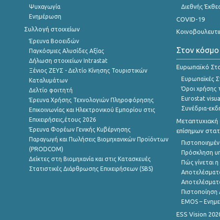
Ψυχαγωγία
Διεθνής Έκθε
Ενημέρωση
COVID-19
Συλλογή στοιχείων
Κοινοβουλευτι
Έρευνα Βοοειδών
Στον κόσμο
Παγκόσμιες Αλυσίδες Αξίας
Δήλωση στοιχείων Intrastat
Ευρωπαϊκό Στα
Ξένιος ΖΕΥΣ - Δελτίο Κίνησης Τουριστικών
Ευρωπαϊκές Στ
Καταλυμάτων
Όροι χρήσης 
Δελτίο φοιτητή
Eurostat visua
Έρευνα Χρήσης Τεχνολογιών Πληροφόρησης
Συνέδρια-εκδ
Επικοινωνίας και Ηλεκτρονικού Εμπορίου στις
Επιχειρήσεις,έτους 2026
Μεταπτυχιακή 
Έρευνα Φορέων Γενικής Κυβέρνησης
επίσημων στατ
Παραγωγή και Πωλήσεις Βιομηχανικών Προϊόντων
Πιστοποιημέν
(PRODCOM)
Πρόσκληση υ
Δείκτες στη Βιομηχανία και στις Κατασκευές
Πώς γίνεται 
Στατιστικές Διάρθρωσης Επιχειρήσεων (SBS)
Αποτελέσματ
Αποτελέσματ
Πιστοποίηση 
EMOS – Ενημε
ESS Vision 202