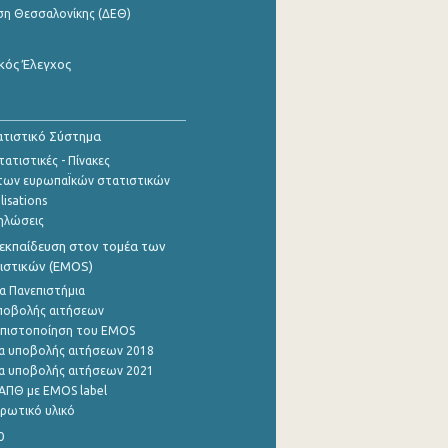
ση Θεσσαλονίκης (ΔΕΘ)
κός Έλεγχος
τιστικό Σύστημα
ατιστικές - Πίνακες
των ευρωπαΪκών στατιστικών
lisations
ηλώσεις
εκπαίδευση στον τομέα των
ιστικών (EMOS)
α Πανεπιστήμια
ποβολής αιτήσεων
η πιστοποίηση του EMOS
α υποβολής αιτήσεων 2018
α υποβολής αιτήσεων 2021
ΑΠΘ με EMOS label
ρωτικό υλικό
0