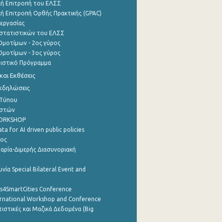
ή Επιτροπή του ΕΛΣΣ
ή Επιτροπή Ορθής Πρακτικής (GPAC)
εργασίας
στατιστικών του ΕΛΣΣ
μοτίμων - 2ος γύρος
μοτίμων - 3ος γύρος
τιστικό Πρόγραμμα
αι Εκθέσεις
Εκδηλώσεις
 Τύπου
ηστών
WORKSHOP
a for AI driven public policies
ρος
αρία-Διμερής Διασυνοριακή
νία Special Bilateral Event and
cs4SmartCities Conference
ernational Workshop and Conference
ιστικές και Μαζικά Δεδομένα (Big