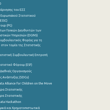
0
βέρνησης του ΕΣΣ
 Ευρωπαϊκού Στατιστικού
ESSC)
roup (PG)
των Γενικών Διευθυντών των
ιστικών Υπηρεσιών (DGINS)
υμβουλευτικός Φορέας για τη
 στον τομέα της Στατιστικής
ατιστική Συμβουλευτική Επιτροπή
ατιστικό Φόρουμ (ESF)
 Διεθνείς Οργανισμούς
ης Ανάπτυξης (SDGs)
ata Alliance for Children on the Move
ρα Στατιστικής
ρα Στατιστικής
Data Hackathon
μικά και Χρηματοπιστωτικά