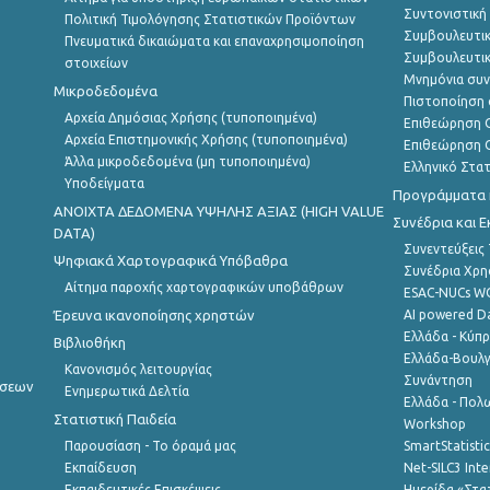
Συντονιστική
Πολιτική Τιμολόγησης Στατιστικών Προϊόντων
Συμβουλευτικ
Πνευματικά δικαιώματα και επαναχρησιμοποίηση
Συμβουλευτικ
στοιχείων
Μνημόνια συν
Μικροδεδομένα
Πιστοποίηση 
Αρχεία Δημόσιας Χρήσης (τυποποιημένα)
Επιθεώρηση Ο
Αρχεία Επιστημονικής Χρήσης (τυποποιημένα)
Επιθεώρηση Ο
Άλλα μικροδεδομένα (μη τυποποιημένα)
Ελληνικό Στα
Υποδείγματα
Προγράμματα κ
ANOIXTA ΔΕΔΟΜΕΝΑ ΥΨΗΛΗΣ ΑΞΙΑΣ (HIGH VALUE
Συνέδρια και 
DATA)
Συνεντεύξεις
Ψηφιακά Χαρτογραφικά Υπόβαθρα
Συνέδρια Χρ
Αίτημα παροχής χαρτογραφικών υποβάθρων
ESAC-NUCs 
Έρευνα ικανοποίησης χρηστών
AI powered Dat
Ελλάδα - Κύπ
Βιβλιοθήκη
Ελλάδα-Βουλγ
Κανονισμός λειτουργίας
Συνάντηση
ήσεων
Ενημερωτικά Δελτία
Ελλάδα - Πολω
Στατιστική Παιδεία
Workshop
Παρουσίαση - Το όραμά μας
SmartStatisti
Εκπαίδευση
Net-SILC3 Int
Εκπαιδευτικές Επισκέψεις
Ημερίδα «Στατ