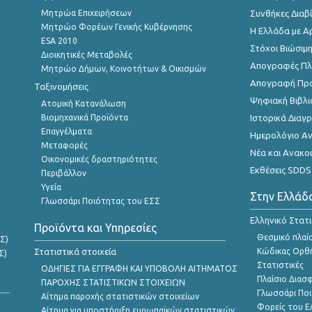
Μητρώα Επιχειρήσεων
Συνθήκες Διαβ
Μητρώο Φορέων Γενικής Κυβέρνησης
Η Ελλάδα με Α
ESA 2010
Στόχοι Βιώσιμ
Διοικητικές Μεταβολές
Απογραφές Πλη
Μητρώο Δήμων, Κοινοτήτων & Οικισμών
Απογραφή Πρ
Ταξινομήσεις
Ψηφιακή Βιβλι
Ατομική Κατανάλωση
Βιομηχανικά Προϊόντα
Ιστορικά Δια
Επαγγέλματα
Ημερολόγιο Α
Μεταφορές
Νέα και Ανακο
Οικονομικές δραστηριότητες
Εκθέσεις SDDS
Περιβάλλον
Υγεία
Στην Ελλάδ
Γλωσσάρι Ποιότητας του ΕΣΣ
Ελληνικό Στατ
Προϊόντα και Υπηρεσίες
Θεσμικό πλαί
Σ)
Στατιστικά στοιχεία
Κώδικας Ορθή
Σ)
Στατιστικές
ΟΔΗΓΙΕΣ ΓΙΑ ΕΓΓΡΑΦΗ ΚΑΙ ΥΠΟΒΟΛΗ ΑΙΤΗΜΑΤΟΣ
Πλαίσιο Διασ
ΠΑΡΟΧΗΣ ΣΤΑΤΙΣΤΙΚΩΝ ΣΤΟΙΧΕΙΩΝ
Γλωσσάρι Ποι
Αίτημα παροχής στατιστικών στοιχείων
Φορείς του 
Αίτημα για υποστήριξη ευρωπαϊκών στατιστικών