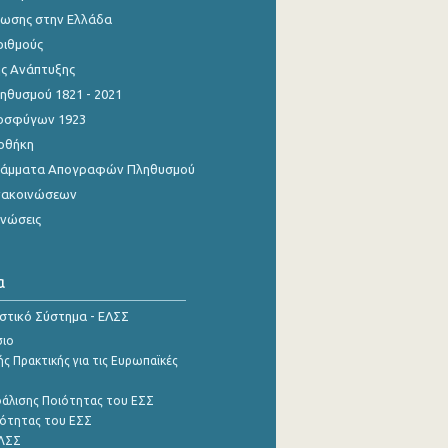
ίωσης στην Ελλάδα
ριθμούς
ης Ανάπτυξης
θυσμού 1821 - 2021
οσφύγων 1923
οθήκη
γράμματα Απογραφών Πληθυσμού
νακοινώσεων
ινώσεις
α
ιστικό Σύστημα - ΕΛΣΣ
σιο
ς Πρακτικής για τις Ευρωπαϊκές
φάλισης Ποιότητας του ΕΣΣ
ότητας του ΕΣΣ
ΕΛΣΣ