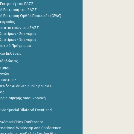
 Επιτροπή του ΕΛΣΣ
ή Επιτροπή του ΕΛΣΣ
ή Επιτροπή Ορθής Πρακτικής (GPAC)
εργασίας
στατιστικών του ΕΛΣΣ
μοτίμων - 2ος γύρος
μοτίμων - 3ος γύρος
τιστικό Πρόγραμμα
αι Εκθέσεις
Εκδηλώσεις
 Τύπου
ηστών
WORKSHOP
a for AI driven public policies
ρος
αρία-Διμερής Διασυνοριακή
νία Special Bilateral Event and
cs4SmartCities Conference
ernational Workshop and Conference
ιστικές και Μαζικά Δεδομένα (Big