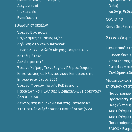
Διαγωνισμοί
Data)
Ψυχαγωγία
Διεθνής Έκθε
Ενημέρωση
COVID-19
Συλλογή στοιχείων
Κοινοβουλευτι
Έρευνα Βοοειδών
Στον κόσμο
Παγκόσμιες Αλυσίδες Αξίας
Δήλωση στοιχείων Intrastat
Ευρωπαϊκό Στα
Ξένιος ΖΕΥΣ - Δελτίο Κίνησης Τουριστικών
Ευρωπαϊκές Στ
Καταλυμάτων
Όροι χρήσης 
Δελτίο φοιτητή
Eurostat visua
Έρευνα Χρήσης Τεχνολογιών Πληροφόρησης
Συνέδρια-εκδ
Επικοινωνίας και Ηλεκτρονικού Εμπορίου στις
Επιχειρήσεις,έτους 2026
Μεταπτυχιακή 
Έρευνα Φορέων Γενικής Κυβέρνησης
επίσημων στατ
Παραγωγή και Πωλήσεις Βιομηχανικών Προϊόντων
Πιστοποιημέν
(PRODCOM)
Πρόσκληση υ
Δείκτες στη Βιομηχανία και στις Κατασκευές
Πώς γίνεται 
Στατιστικές Διάρθρωσης Επιχειρήσεων (SBS)
Αποτελέσματ
Αποτελέσματ
Πιστοποίηση 
EMOS – Ενημε