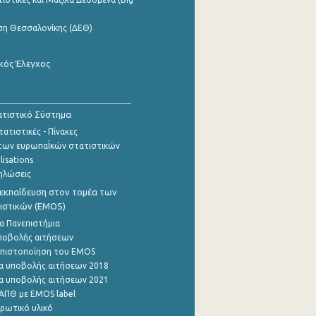
ση Θεσσαλονίκης (ΔΕΘ)
κός Έλεγχος
τιστικό Σύστημα
ατιστικές - Πίνακες
των ευρωπαΪκών στατιστικών
lisations
ηλώσεις
εκπαίδευση στον τομέα των
ιστικών (EMOS)
α Πανεπιστήμια
ποβολής αιτήσεων
η πιστοποίηση του EMOS
α υποβολής αιτήσεων 2018
α υποβολής αιτήσεων 2021
ΑΠΘ με EMOS label
ρωτικό υλικό