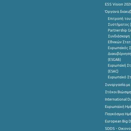
ESS Vision 202
Όργανα διακυ
Επιτροπή του
Συστήματος (
Partnership G
Συνδιάσκεψη 
Εθνικών Στατ
Ευρωπαϊκός Σ
Διακυβέρνηση
(ESGAB)
Ευρωπαϊκή Στ
(ESAC)
Ευρωπαϊκό Στ
Συνεργασία με
Στόχοι Βιώσιμ
International D
Ευρωπαϊκή Ημέ
Παγκόσμια Ημέ
European Big 
SDDS - Οικονο