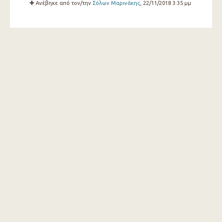
Ανέβηκε από τον/την
Σόλων Μαρινάκης
, 22/11/2018 3:35 μμ