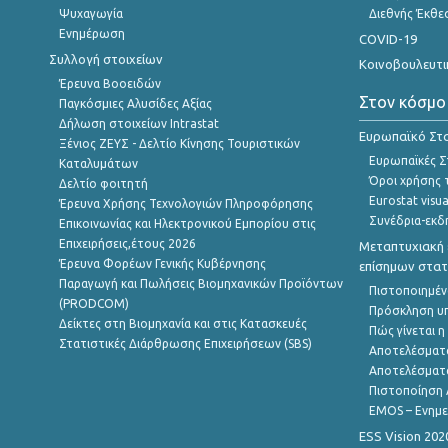
Ψυχαγωγία
Διεθνής Έκθε
Ενημέρωση
COVID-19
Συλλογή στοιχείων
Κοινοβουλευτι
Έρευνα Βοοειδών
Στον κόσμο
Παγκόσμιες Αλυσίδες Αξίας
Δήλωση στοιχείων Intrastat
Ευρωπαϊκό Στα
Ξένιος ΖΕΥΣ - Δελτίο Κίνησης Τουριστικών
Ευρωπαϊκές Στ
Καταλυμάτων
Όροι χρήσης 
Δελτίο φοιτητή
Eurostat visua
Έρευνα Χρήσης Τεχνολογιών Πληροφόρησης
Συνέδρια-εκδ
Επικοινωνίας και Ηλεκτρονικού Εμπορίου στις
Επιχειρήσεις,έτους 2026
Μεταπτυχιακή 
Έρευνα Φορέων Γενικής Κυβέρνησης
επίσημων στατ
Παραγωγή και Πωλήσεις Βιομηχανικών Προϊόντων
Πιστοποιημέν
(PRODCOM)
Πρόσκληση υ
Δείκτες στη Βιομηχανία και στις Κατασκευές
Πώς γίνεται 
Στατιστικές Διάρθρωσης Επιχειρήσεων (SBS)
Αποτελέσματ
Αποτελέσματ
Πιστοποίηση 
EMOS – Ενημε
ESS Vision 202