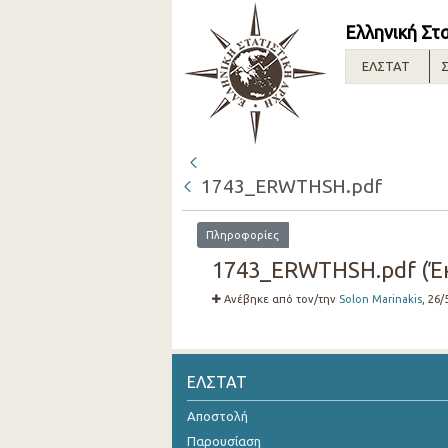
Ελληνική Στ
ΕΛΣΤΑΤ
Σ
1743_ERWTHSH.pdf
Πληροφορίες
1743_ERWTHSH.pdf (Έκ
Ανέβηκε από τον/την
Solon Marinakis
, 26/
ΕΛΣΤΑΤ
Αποστολή
Παρουσίαση