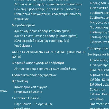
Φορείς του 
Αίτημα για υποστήριξη ευρωπαϊκών στατιστικών
Συντονιστική
Πολιτική Τιμολόγησης Στατιστικών Προϊόντων
Συμβουλευτικ
Πνευματικά δικαιώματα και επαναχρησιμοποίηση
Συμβουλευτικ
στοιχείων
Μνημόνια συν
Μικροδεδομένα
Πιστοποίηση 
Αρχεία Δημόσιας Χρήσης (τυποποιημένα)
Επιθεώρηση Ο
Αρχεία Επιστημονικής Χρήσης (τυποποιημένα)
Επιθεώρηση Ο
Άλλα μικροδεδομένα (μη τυποποιημένα)
Ελληνικό Στα
Υποδείγματα
Προγράμματα κ
ANOIXTA ΔΕΔΟΜΕΝΑ ΥΨΗΛΗΣ ΑΞΙΑΣ (HIGH VALUE
Συνέδρια και 
DATA)
Συνεντεύξεις
Ψηφιακά Χαρτογραφικά Υπόβαθρα
Συνέδρια Χρ
Αίτημα παροχής χαρτογραφικών υποβάθρων
ESAC-NUCs 
Έρευνα ικανοποίησης χρηστών
AI powered Dat
Ελλάδα - Κύπ
Βιβλιοθήκη
Ελλάδα-Βουλγ
Κανονισμός λειτουργίας
Συνάντηση
ήσεων
Ενημερωτικά Δελτία
Ελλάδα - Πολω
Στατιστική Παιδεία
Workshop
Παρουσίαση - Το όραμά μας
SmartStatisti
Εκπαίδευση
Net-SILC3 Int