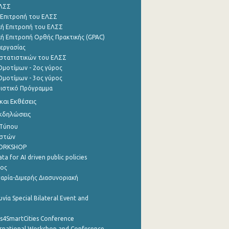
ΕΛΣΣ
 Επιτροπή του ΕΛΣΣ
ή Επιτροπή του ΕΛΣΣ
ή Επιτροπή Ορθής Πρακτικής (GPAC)
εργασίας
στατιστικών του ΕΛΣΣ
μοτίμων - 2ος γύρος
μοτίμων - 3ος γύρος
τιστικό Πρόγραμμα
αι Εκθέσεις
Εκδηλώσεις
 Τύπου
ηστών
WORKSHOP
a for AI driven public policies
ρος
αρία-Διμερής Διασυνοριακή
νία Special Bilateral Event and
cs4SmartCities Conference
ernational Workshop and Conference