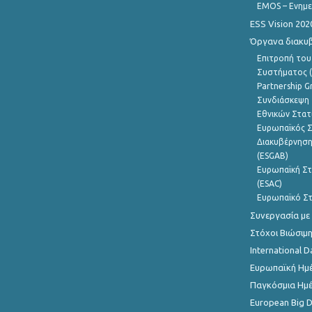
EMOS – Ενημε
ESS Vision 202
Όργανα διακυ
Επιτροπή του
Συστήματος (
Partnership G
Συνδιάσκεψη 
Εθνικών Στατ
Ευρωπαϊκός Σ
Διακυβέρνηση
(ESGAB)
Ευρωπαϊκή Στ
(ESAC)
Ευρωπαϊκό Στ
Συνεργασία με
Στόχοι Βιώσιμ
International D
Ευρωπαϊκή Ημέ
Παγκόσμια Ημέ
European Big 