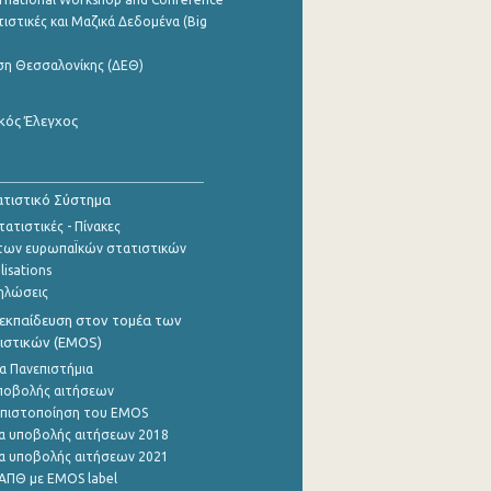
ιστικές και Μαζικά Δεδομένα (Big
ση Θεσσαλονίκης (ΔΕΘ)
κός Έλεγχος
τιστικό Σύστημα
ατιστικές - Πίνακες
των ευρωπαΪκών στατιστικών
lisations
ηλώσεις
εκπαίδευση στον τομέα των
ιστικών (EMOS)
α Πανεπιστήμια
ποβολής αιτήσεων
η πιστοποίηση του EMOS
α υποβολής αιτήσεων 2018
α υποβολής αιτήσεων 2021
ΑΠΘ με EMOS label