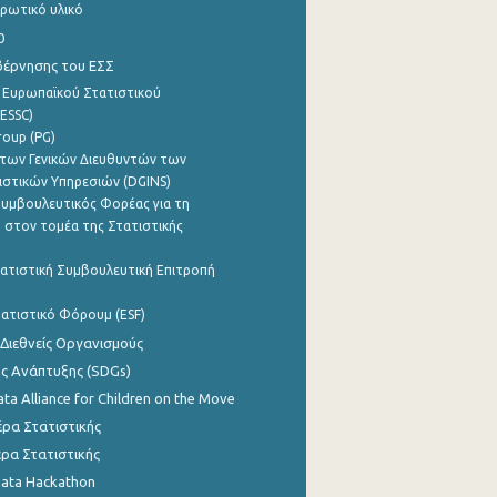
ρωτικό υλικό
0
βέρνησης του ΕΣΣ
 Ευρωπαϊκού Στατιστικού
ESSC)
roup (PG)
των Γενικών Διευθυντών των
ιστικών Υπηρεσιών (DGINS)
υμβουλευτικός Φορέας για τη
 στον τομέα της Στατιστικής
ατιστική Συμβουλευτική Επιτροπή
ατιστικό Φόρουμ (ESF)
 Διεθνείς Οργανισμούς
ης Ανάπτυξης (SDGs)
ata Alliance for Children on the Move
ρα Στατιστικής
ρα Στατιστικής
Data Hackathon