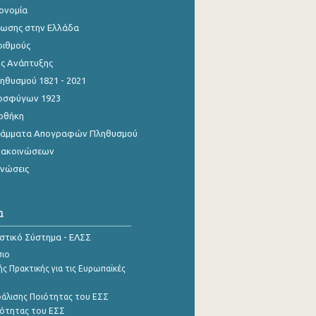
κονομία
ίωσης στην Ελλάδα
ριθμούς
ης Ανάπτυξης
θυσμού 1821 - 2021
οσφύγων 1923
οθήκη
γράμματα Απογραφών Πληθυσμού
νακοινώσεων
ινώσεις
α
ιστικό Σύστημα - ΕΛΣΣ
σιο
ς Πρακτικής για τις Ευρωπαϊκές
φάλισης Ποιότητας του ΕΣΣ
ότητας του ΕΣΣ