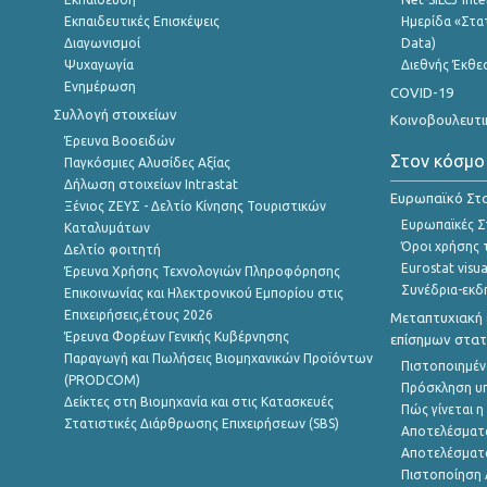
Εκπαιδευτικές Επισκέψεις
Ημερίδα «Στατ
Διαγωνισμοί
Data)
Ψυχαγωγία
Διεθνής Έκθε
Ενημέρωση
COVID-19
Συλλογή στοιχείων
Κοινοβουλευτι
Έρευνα Βοοειδών
Στον κόσμο
Παγκόσμιες Αλυσίδες Αξίας
Δήλωση στοιχείων Intrastat
Ευρωπαϊκό Στα
Ξένιος ΖΕΥΣ - Δελτίο Κίνησης Τουριστικών
Ευρωπαϊκές Στ
Καταλυμάτων
Όροι χρήσης 
Δελτίο φοιτητή
Eurostat visua
Έρευνα Χρήσης Τεχνολογιών Πληροφόρησης
Συνέδρια-εκδ
Επικοινωνίας και Ηλεκτρονικού Εμπορίου στις
Επιχειρήσεις,έτους 2026
Μεταπτυχιακή 
Έρευνα Φορέων Γενικής Κυβέρνησης
επίσημων στατ
Παραγωγή και Πωλήσεις Βιομηχανικών Προϊόντων
Πιστοποιημέν
(PRODCOM)
Πρόσκληση υ
Δείκτες στη Βιομηχανία και στις Κατασκευές
Πώς γίνεται 
Στατιστικές Διάρθρωσης Επιχειρήσεων (SBS)
Αποτελέσματ
Αποτελέσματ
Πιστοποίηση 