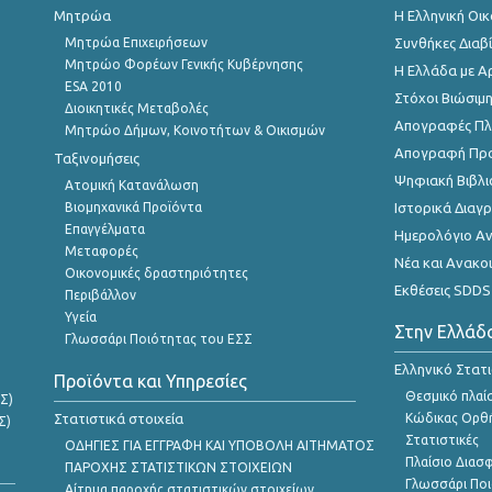
Μητρώα
Η Ελληνική Οι
Μητρώα Επιχειρήσεων
Συνθήκες Διαβ
Μητρώο Φορέων Γενικής Κυβέρνησης
Η Ελλάδα με Α
ESA 2010
Στόχοι Βιώσιμ
Διοικητικές Μεταβολές
Απογραφές Πλη
Μητρώο Δήμων, Κοινοτήτων & Οικισμών
Απογραφή Πρ
Ταξινομήσεις
Ψηφιακή Βιβλι
Ατομική Κατανάλωση
Βιομηχανικά Προϊόντα
Ιστορικά Δια
Επαγγέλματα
Ημερολόγιο Α
Μεταφορές
Νέα και Ανακο
Οικονομικές δραστηριότητες
Εκθέσεις SDDS
Περιβάλλον
Υγεία
Στην Ελλάδ
Γλωσσάρι Ποιότητας του ΕΣΣ
Ελληνικό Στατ
Προϊόντα και Υπηρεσίες
Θεσμικό πλαί
Σ)
Στατιστικά στοιχεία
Κώδικας Ορθή
Σ)
Στατιστικές
ΟΔΗΓΙΕΣ ΓΙΑ ΕΓΓΡΑΦΗ ΚΑΙ ΥΠΟΒΟΛΗ ΑΙΤΗΜΑΤΟΣ
Πλαίσιο Διασ
ΠΑΡΟΧΗΣ ΣΤΑΤΙΣΤΙΚΩΝ ΣΤΟΙΧΕΙΩΝ
Γλωσσάρι Ποι
Αίτημα παροχής στατιστικών στοιχείων