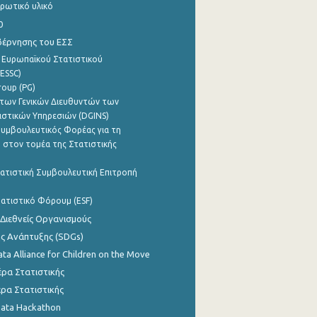
ρωτικό υλικό
0
βέρνησης του ΕΣΣ
 Ευρωπαϊκού Στατιστικού
ESSC)
roup (PG)
των Γενικών Διευθυντών των
ιστικών Υπηρεσιών (DGINS)
υμβουλευτικός Φορέας για τη
 στον τομέα της Στατιστικής
ατιστική Συμβουλευτική Επιτροπή
ατιστικό Φόρουμ (ESF)
 Διεθνείς Οργανισμούς
ης Ανάπτυξης (SDGs)
ata Alliance for Children on the Move
ρα Στατιστικής
ρα Στατιστικής
Data Hackathon