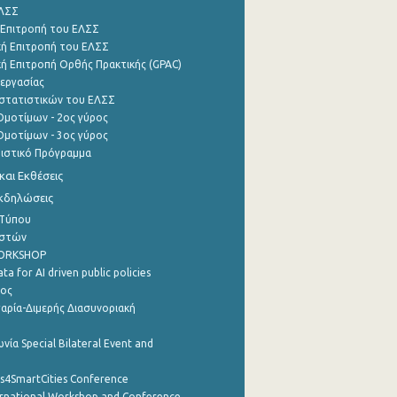
ΕΛΣΣ
 Επιτροπή του ΕΛΣΣ
ή Επιτροπή του ΕΛΣΣ
ή Επιτροπή Ορθής Πρακτικής (GPAC)
εργασίας
στατιστικών του ΕΛΣΣ
μοτίμων - 2ος γύρος
μοτίμων - 3ος γύρος
τιστικό Πρόγραμμα
αι Εκθέσεις
Εκδηλώσεις
 Τύπου
ηστών
WORKSHOP
a for AI driven public policies
ρος
αρία-Διμερής Διασυνοριακή
νία Special Bilateral Event and
cs4SmartCities Conference
ernational Workshop and Conference