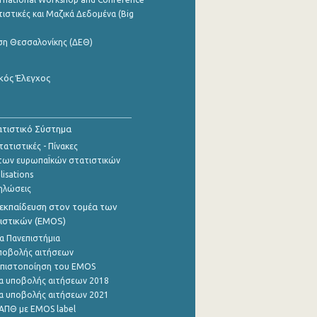
ιστικές και Μαζικά Δεδομένα (Big
ση Θεσσαλονίκης (ΔΕΘ)
κός Έλεγχος
τιστικό Σύστημα
ατιστικές - Πίνακες
των ευρωπαΪκών στατιστικών
lisations
ηλώσεις
εκπαίδευση στον τομέα των
ιστικών (EMOS)
α Πανεπιστήμια
ποβολής αιτήσεων
η πιστοποίηση του EMOS
α υποβολής αιτήσεων 2018
α υποβολής αιτήσεων 2021
ΑΠΘ με EMOS label