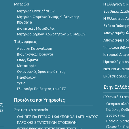
Μητρώα
Η Ελληνική Οι
Μητρώα Επιχειρήσεων
Συνθήκες Διαβ
Μητρώο Φορέων Γενικής Κυβέρνησης
Η Ελλάδα με Α
ESA 2010
Στόχοι Βιώσιμ
Διοικητικές Μεταβολές
Απογραφές Πλη
Μητρώο Δήμων, Κοινοτήτων & Οικισμών
Απογραφή Πρ
Ταξινομήσεις
Ψηφιακή Βιβλι
Ατομική Κατανάλωση
Βιομηχανικά Προϊόντα
Ιστορικά Δια
Επαγγέλματα
Ημερολόγιο Α
Μεταφορές
Νέα και Ανακο
Οικονομικές δραστηριότητες
Εκθέσεις SDDS
Περιβάλλον
Υγεία
Στην Ελλάδ
Γλωσσάρι Ποιότητας του ΕΣΣ
Ελληνικό Στατ
Προϊόντα και Υπηρεσίες
Θεσμικό πλαί
Σ)
Στατιστικά στοιχεία
Κώδικας Ορθή
Σ)
Στατιστικές
ΟΔΗΓΙΕΣ ΓΙΑ ΕΓΓΡΑΦΗ ΚΑΙ ΥΠΟΒΟΛΗ ΑΙΤΗΜΑΤΟΣ
Πλαίσιο Διασ
ΠΑΡΟΧΗΣ ΣΤΑΤΙΣΤΙΚΩΝ ΣΤΟΙΧΕΙΩΝ
Γλωσσάρι Ποι
Αίτημα παροχής στατιστικών στοιχείων