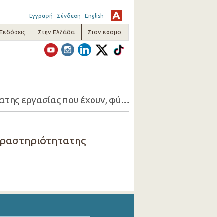
Εγγραφή
Σύνδεση
English
-Εκδόσεις
Στην Ελλάδα
Στον κόσμο
17. Απασχολούμενοι 15+ που ζητούν εργασία (1-ψήφια οικονομική δραστηριότητατης εργασίας που έχουν, φύλο, λόγος που ζητούν εργασία)
 δραστηριότητατης