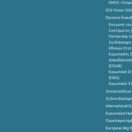
EMOS – Ενημε
ESS Vision 202
Όργανα διακυ
Επιτροπή του
Συστήματος (
Partnership G
Συνδιάσκεψη 
Εθνικών Στατ
Ευρωπαϊκός Σ
Διακυβέρνηση
(ESGAB)
Ευρωπαϊκή Στ
(ESAC)
Ευρωπαϊκό Στ
Συνεργασία με
Στόχοι Βιώσιμ
International D
Ευρωπαϊκή Ημέ
Παγκόσμια Ημέ
European Big 