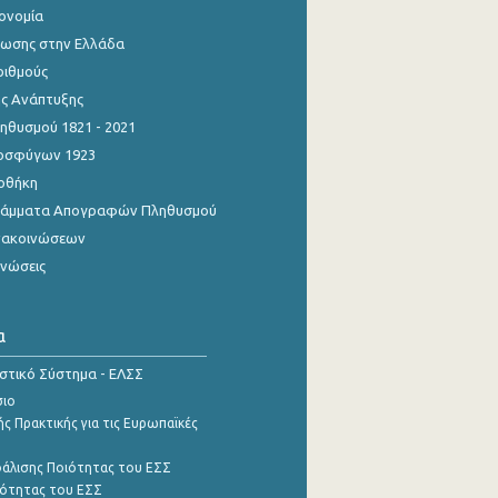
κονομία
ίωσης στην Ελλάδα
ριθμούς
ης Ανάπτυξης
θυσμού 1821 - 2021
οσφύγων 1923
οθήκη
γράμματα Απογραφών Πληθυσμού
νακοινώσεων
ινώσεις
α
ιστικό Σύστημα - ΕΛΣΣ
σιο
ς Πρακτικής για τις Ευρωπαϊκές
φάλισης Ποιότητας του ΕΣΣ
ότητας του ΕΣΣ