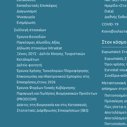
Εκπαιδευτικές Επισκέψεις
Ημερίδα «Στατ
Διαγωνισμοί
Data)
Ψυχαγωγία
Διεθνής Έκθε
Ενημέρωση
COVID-19
Συλλογή στοιχείων
Κοινοβουλευτι
Έρευνα Βοοειδών
Στον κόσμο
Παγκόσμιες Αλυσίδες Αξίας
Δήλωση στοιχείων Intrastat
Ευρωπαϊκό Στα
Ξένιος ΖΕΥΣ - Δελτίο Κίνησης Τουριστικών
Ευρωπαϊκές Στ
Καταλυμάτων
Όροι χρήσης 
Δελτίο φοιτητή
Eurostat visua
Έρευνα Χρήσης Τεχνολογιών Πληροφόρησης
Συνέδρια-εκδ
Επικοινωνίας και Ηλεκτρονικού Εμπορίου στις
Επιχειρήσεις,έτους 2026
Μεταπτυχιακή 
Έρευνα Φορέων Γενικής Κυβέρνησης
επίσημων στατ
Παραγωγή και Πωλήσεις Βιομηχανικών Προϊόντων
Πιστοποιημέν
(PRODCOM)
Πρόσκληση υ
Δείκτες στη Βιομηχανία και στις Κατασκευές
Πώς γίνεται 
Στατιστικές Διάρθρωσης Επιχειρήσεων (SBS)
Αποτελέσματ
Αποτελέσματ
Πιστοποίηση 