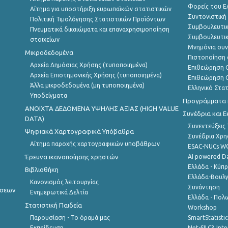
Φορείς του 
Αίτημα για υποστήριξη ευρωπαϊκών στατιστικών
Συντονιστική
Πολιτική Τιμολόγησης Στατιστικών Προϊόντων
Συμβουλευτικ
Πνευματικά δικαιώματα και επαναχρησιμοποίηση
Συμβουλευτικ
στοιχείων
Μνημόνια συν
Μικροδεδομένα
Πιστοποίηση 
Αρχεία Δημόσιας Χρήσης (τυποποιημένα)
Επιθεώρηση Ο
Αρχεία Επιστημονικής Χρήσης (τυποποιημένα)
Επιθεώρηση Ο
Άλλα μικροδεδομένα (μη τυποποιημένα)
Ελληνικό Στα
Υποδείγματα
Προγράμματα κ
ANOIXTA ΔΕΔΟΜΕΝΑ ΥΨΗΛΗΣ ΑΞΙΑΣ (HIGH VALUE
Συνέδρια και 
DATA)
Συνεντεύξεις
Ψηφιακά Χαρτογραφικά Υπόβαθρα
Συνέδρια Χρ
Αίτημα παροχής χαρτογραφικών υποβάθρων
ESAC-NUCs 
Έρευνα ικανοποίησης χρηστών
AI powered Dat
Ελλάδα - Κύπ
Βιβλιοθήκη
Ελλάδα-Βουλγ
Κανονισμός λειτουργίας
Συνάντηση
ήσεων
Ενημερωτικά Δελτία
Ελλάδα - Πολω
Στατιστική Παιδεία
Workshop
Παρουσίαση - Το όραμά μας
SmartStatisti
Εκπαίδευση
Net-SILC3 Int