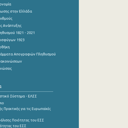
κονομία
ίωσης στην Ελλάδα
ριθμούς
ης Ανάπτυξης
θυσμού 1821 - 2021
οσφύγων 1923
οθήκη
γράμματα Απογραφών Πληθυσμού
νακοινώσεων
ινώσεις
α
ιστικό Σύστημα - ΕΛΣΣ
σιο
ς Πρακτικής για τις Ευρωπαϊκές
φάλισης Ποιότητας του ΕΣΣ
ότητας του ΕΣΣ