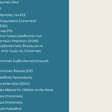
ρωτικό υλικό
0
βέρνησης του ΕΣΣ
 Ευρωπαϊκού Στατιστικού
ESSC)
roup (PG)
των Γενικών Διευθυντών των
ιστικών Υπηρεσιών (DGINS)
υμβουλευτικός Φορέας για τη
 στον τομέα της Στατιστικής
ατιστική Συμβουλευτική Επιτροπή
ατιστικό Φόρουμ (ESF)
 Διεθνείς Οργανισμούς
ης Ανάπτυξης (SDGs)
ata Alliance for Children on the Move
ρα Στατιστικής
ρα Στατιστικής
Data Hackathon