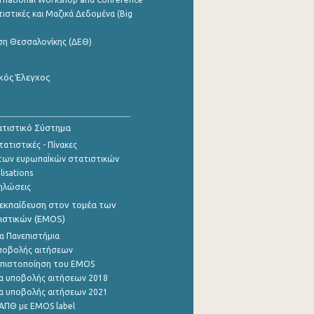
ιστικές και Μαζικά Δεδομένα (Big
ση Θεσσαλονίκης (ΔΕΘ)
κός Έλεγχος
τιστικό Σύστημα
ατιστικές - Πίνακες
των ευρωπαΪκών στατιστικών
lisations
ηλώσεις
εκπαίδευση στον τομέα των
ιστικών (EMOS)
α Πανεπιστήμια
ποβολής αιτήσεων
η πιστοποίηση του EMOS
α υποβολής αιτήσεων 2018
α υποβολής αιτήσεων 2021
ΑΠΘ με EMOS label