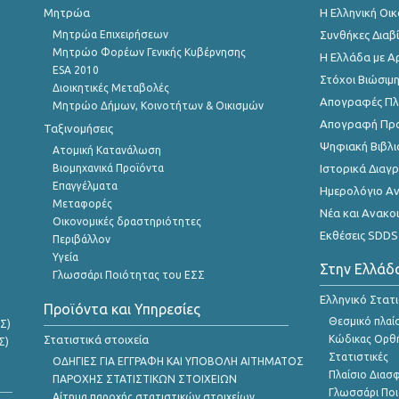
Μητρώα
Η Ελληνική Οι
Μητρώα Επιχειρήσεων
Συνθήκες Διαβ
Μητρώο Φορέων Γενικής Κυβέρνησης
Η Ελλάδα με Α
ESA 2010
Στόχοι Βιώσιμ
Διοικητικές Μεταβολές
Απογραφές Πλη
Μητρώο Δήμων, Κοινοτήτων & Οικισμών
Απογραφή Πρ
Ταξινομήσεις
Ψηφιακή Βιβλι
Ατομική Κατανάλωση
Βιομηχανικά Προϊόντα
Ιστορικά Δια
Επαγγέλματα
Ημερολόγιο Α
Μεταφορές
Νέα και Ανακο
Οικονομικές δραστηριότητες
Εκθέσεις SDDS
Περιβάλλον
Υγεία
Στην Ελλάδ
Γλωσσάρι Ποιότητας του ΕΣΣ
Ελληνικό Στατ
Προϊόντα και Υπηρεσίες
Θεσμικό πλαί
Σ)
Στατιστικά στοιχεία
Κώδικας Ορθή
Σ)
Στατιστικές
ΟΔΗΓΙΕΣ ΓΙΑ ΕΓΓΡΑΦΗ ΚΑΙ ΥΠΟΒΟΛΗ ΑΙΤΗΜΑΤΟΣ
Πλαίσιο Διασ
ΠΑΡΟΧΗΣ ΣΤΑΤΙΣΤΙΚΩΝ ΣΤΟΙΧΕΙΩΝ
Γλωσσάρι Ποι
Αίτημα παροχής στατιστικών στοιχείων