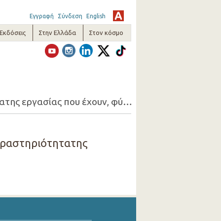
Εγγραφή
Σύνδεση
English
-Εκδόσεις
Στην Ελλάδα
Στον κόσμο
17. Απασχολούμενοι 15+ που ζητούν εργασία (1-ψήφια οικονομική δραστηριότητατης εργασίας που έχουν, φύλο, λόγος που ζητούν εργασία)
 δραστηριότητατης