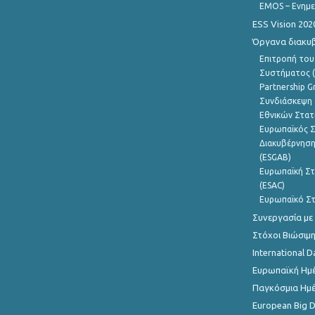
EMOS – Ενημε
ESS Vision 202
Όργανα διακυ
Επιτροπή του
Συστήματος (
Partnership G
Συνδιάσκεψη 
Εθνικών Στατ
Ευρωπαϊκός Σ
Διακυβέρνηση
(ESGAB)
Ευρωπαϊκή Στ
(ESAC)
Ευρωπαϊκό Στ
Συνεργασία με
Στόχοι Βιώσιμ
International D
Ευρωπαϊκή Ημέ
Παγκόσμια Ημέ
European Big 