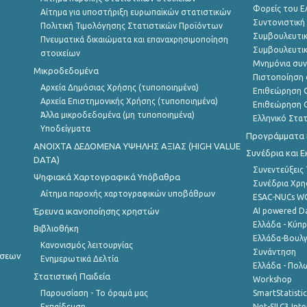
Φορείς του 
Αίτημα για υποστήριξη ευρωπαϊκών στατιστικών
Συντονιστική
Πολιτική Τιμολόγησης Στατιστικών Προϊόντων
Συμβουλευτικ
Πνευματικά δικαιώματα και επαναχρησιμοποίηση
Συμβουλευτικ
στοιχείων
Μνημόνια συν
Μικροδεδομένα
Πιστοποίηση 
Αρχεία Δημόσιας Χρήσης (τυποποιημένα)
Επιθεώρηση Ο
Αρχεία Επιστημονικής Χρήσης (τυποποιημένα)
Επιθεώρηση Ο
Άλλα μικροδεδομένα (μη τυποποιημένα)
Ελληνικό Στα
Υποδείγματα
Προγράμματα κ
ANOIXTA ΔΕΔΟΜΕΝΑ ΥΨΗΛΗΣ ΑΞΙΑΣ (HIGH VALUE
Συνέδρια και 
DATA)
Συνεντεύξεις
Ψηφιακά Χαρτογραφικά Υπόβαθρα
Συνέδρια Χρ
Αίτημα παροχής χαρτογραφικών υποβάθρων
ESAC-NUCs 
Έρευνα ικανοποίησης χρηστών
AI powered Dat
Ελλάδα - Κύπ
Βιβλιοθήκη
Ελλάδα-Βουλγ
Κανονισμός λειτουργίας
Συνάντηση
ήσεων
Ενημερωτικά Δελτία
Ελλάδα - Πολω
Στατιστική Παιδεία
Workshop
Παρουσίαση - Το όραμά μας
SmartStatisti
Εκπαίδευση
Net-SILC3 Int