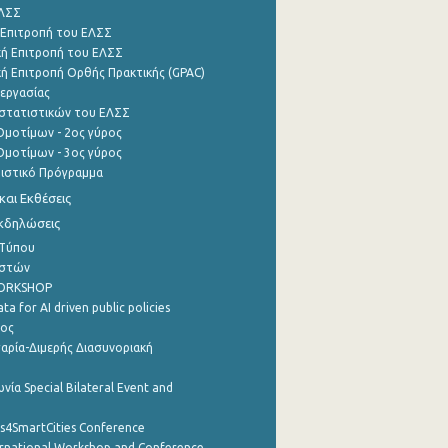
ΕΛΣΣ
 Επιτροπή του ΕΛΣΣ
ή Επιτροπή του ΕΛΣΣ
ή Επιτροπή Ορθής Πρακτικής (GPAC)
εργασίας
στατιστικών του ΕΛΣΣ
μοτίμων - 2ος γύρος
μοτίμων - 3ος γύρος
τιστικό Πρόγραμμα
αι Εκθέσεις
Εκδηλώσεις
 Τύπου
ηστών
WORKSHOP
a for AI driven public policies
ρος
αρία-Διμερής Διασυνοριακή
νία Special Bilateral Event and
cs4SmartCities Conference
ernational Workshop and Conference