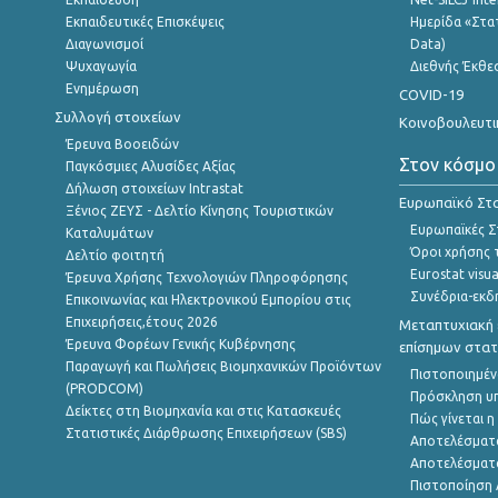
Εκπαιδευτικές Επισκέψεις
Ημερίδα «Στατ
Διαγωνισμοί
Data)
Ψυχαγωγία
Διεθνής Έκθε
Ενημέρωση
COVID-19
Συλλογή στοιχείων
Κοινοβουλευτι
Έρευνα Βοοειδών
Στον κόσμο
Παγκόσμιες Αλυσίδες Αξίας
Δήλωση στοιχείων Intrastat
Ευρωπαϊκό Στα
Ξένιος ΖΕΥΣ - Δελτίο Κίνησης Τουριστικών
Ευρωπαϊκές Στ
Καταλυμάτων
Όροι χρήσης 
Δελτίο φοιτητή
Eurostat visua
Έρευνα Χρήσης Τεχνολογιών Πληροφόρησης
Συνέδρια-εκδ
Επικοινωνίας και Ηλεκτρονικού Εμπορίου στις
Επιχειρήσεις,έτους 2026
Μεταπτυχιακή 
Έρευνα Φορέων Γενικής Κυβέρνησης
επίσημων στατ
Παραγωγή και Πωλήσεις Βιομηχανικών Προϊόντων
Πιστοποιημέν
(PRODCOM)
Πρόσκληση υ
Δείκτες στη Βιομηχανία και στις Κατασκευές
Πώς γίνεται 
Στατιστικές Διάρθρωσης Επιχειρήσεων (SBS)
Αποτελέσματ
Αποτελέσματ
Πιστοποίηση 