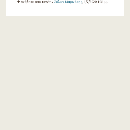
Ανέβηκε από τον/την
Σόλων Μαρινάκης
, 1/7/2020 1:31 μμ