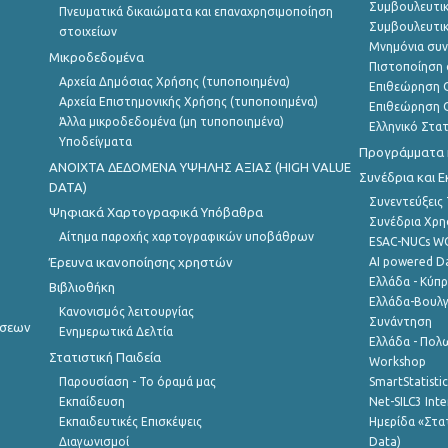
Συμβουλευτικ
Πνευματικά δικαιώματα και επαναχρησιμοποίηση
Συμβουλευτικ
στοιχείων
Μνημόνια συν
Μικροδεδομένα
Πιστοποίηση 
Αρχεία Δημόσιας Χρήσης (τυποποιημένα)
Επιθεώρηση Ο
Αρχεία Επιστημονικής Χρήσης (τυποποιημένα)
Επιθεώρηση Ο
Άλλα μικροδεδομένα (μη τυποποιημένα)
Ελληνικό Στα
Υποδείγματα
Προγράμματα κ
ANOIXTA ΔΕΔΟΜΕΝΑ ΥΨΗΛΗΣ ΑΞΙΑΣ (HIGH VALUE
Συνέδρια και 
DATA)
Συνεντεύξεις
Ψηφιακά Χαρτογραφικά Υπόβαθρα
Συνέδρια Χρ
Αίτημα παροχής χαρτογραφικών υποβάθρων
ESAC-NUCs 
Έρευνα ικανοποίησης χρηστών
AI powered Dat
Ελλάδα - Κύπ
Βιβλιοθήκη
Ελλάδα-Βουλγ
Κανονισμός λειτουργίας
Συνάντηση
ήσεων
Ενημερωτικά Δελτία
Ελλάδα - Πολω
Στατιστική Παιδεία
Workshop
Παρουσίαση - Το όραμά μας
SmartStatisti
Εκπαίδευση
Net-SILC3 Int
Εκπαιδευτικές Επισκέψεις
Ημερίδα «Στατ
Διαγωνισμοί
Data)