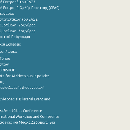
ή Επιτροπή του ΕΛΣΣ
ή Επιτροπή Ορθής Πρακτικής (GPAC)
εργασίας
στατιστικών του ΕΛΣΣ
μοτίμων - 2ος γύρος
μοτίμων - 3ος γύρος
τιστικό Πρόγραμμα
αι Εκθέσεις
Εκδηλώσεις
 Τύπου
ηστών
WORKSHOP
a for AI driven public policies
ρος
αρία-Διμερής Διασυνοριακή
νία Special Bilateral Event and
cs4SmartCities Conference
ernational Workshop and Conference
ιστικές και Μαζικά Δεδομένα (Big