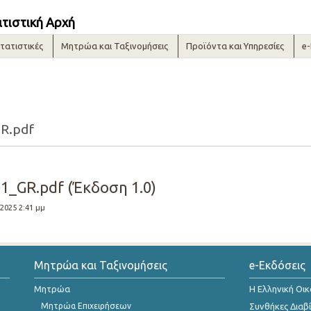
ατιστική Αρχή
τατιστικές
Μητρώα και Ταξινομήσεις
Προϊόντα και Υπηρεσίες
e
R.pdf
1_GR.pdf (Έκδοση 1.0)
/2025 2:41 μμ
Μητρώα και Ταξινομήσεις
e-Εκδόσεις
Μητρώα
Η Ελληνική Οι
Μητρώα Επιχειρήσεων
Συνθήκες Διαβ