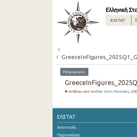
Ελληνική Στ
ΕΛΣΤΑΤ
Σ
GreeceInFigures_2025Q1_G
Πληροφορίες
GreeceInFigures_2025Q
Ανέβηκε από τον/την
Solon Marinakis
, 2/4
ΕΛΣΤΑΤ
Αποστολή
Παρουσίαση