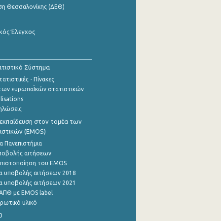
ση Θεσσαλονίκης (ΔΕΘ)
κός Έλεγχος
τιστικό Σύστημα
ατιστικές - Πίνακες
των ευρωπαΪκών στατιστικών
lisations
ηλώσεις
εκπαίδευση στον τομέα των
ιστικών (EMOS)
α Πανεπιστήμια
ποβολής αιτήσεων
η πιστοποίηση του EMOS
α υποβολής αιτήσεων 2018
α υποβολής αιτήσεων 2021
ΑΠΘ με EMOS label
ρωτικό υλικό
0