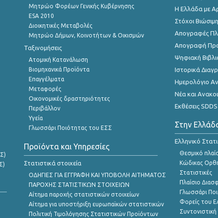
Μητρώο Φορέων Γενικής Κυβέρνησης
Η Ελλάδα με Α
ESA 2010
Στόχοι Βιώσιμ
Διοικητικές Μεταβολές
Απογραφές Πλη
Μητρώο Δήμων, Κοινοτήτων & Οικισμών
Απογραφή Πρ
Ταξινομήσεις
Ψηφιακή Βιβλι
Ατομική Κατανάλωση
Βιομηχανικά Προϊόντα
Ιστορικά Δια
Επαγγέλματα
Ημερολόγιο Α
Μεταφορές
Νέα και Ανακο
Οικονομικές δραστηριότητες
Εκθέσεις SDDS
Περιβάλλον
Υγεία
Στην Ελλάδ
Γλωσσάρι Ποιότητας του ΕΣΣ
Ελληνικό Στατ
Προϊόντα και Υπηρεσίες
Θεσμικό πλαί
Σ)
Στατιστικά στοιχεία
Κώδικας Ορθή
Σ)
Στατιστικές
ΟΔΗΓΙΕΣ ΓΙΑ ΕΓΓΡΑΦΗ ΚΑΙ ΥΠΟΒΟΛΗ ΑΙΤΗΜΑΤΟΣ
Πλαίσιο Διασ
ΠΑΡΟΧΗΣ ΣΤΑΤΙΣΤΙΚΩΝ ΣΤΟΙΧΕΙΩΝ
Γλωσσάρι Ποι
Αίτημα παροχής στατιστικών στοιχείων
Φορείς του 
Αίτημα για υποστήριξη ευρωπαϊκών στατιστικών
Συντονιστική
Πολιτική Τιμολόγησης Στατιστικών Προϊόντων