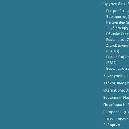
Όργανα διακυ
Επιτροπή του
Συστήματος (
Partnership G
Συνδιάσκεψη 
Εθνικών Στατ
Ευρωπαϊκός Σ
Διακυβέρνηση
(ESGAB)
Ευρωπαϊκή Στ
(ESAC)
Ευρωπαϊκό Στ
Συνεργασία με
Στόχοι Βιώσιμ
International D
Ευρωπαϊκή Ημέ
Παγκόσμια Ημέ
European Big 
SDDS - Οικονο
δεδομένα