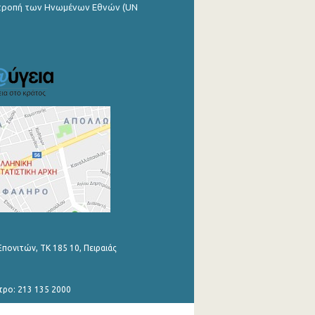
ιτροπή των Ηνωμένων Εθνών (UN
Επονιτών, ΤΚ 185 10, Πειραιάς
τρο: 213 135 2000