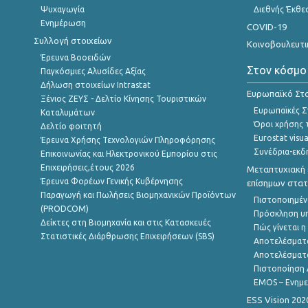
Ψυχαγωγία
Διεθνής Έκθε
Ενημέρωση
COVID-19
Συλλογή στοιχείων
Κοινοβουλευτι
Έρευνα Βοοειδών
Στον κόσμο
Παγκόσμιες Αλυσίδες Αξίας
Δήλωση στοιχείων Intrastat
Ευρωπαϊκό Στα
Ξένιος ΖΕΥΣ - Δελτίο Κίνησης Τουριστικών
Ευρωπαϊκές Στ
Καταλυμάτων
Όροι χρήσης 
Δελτίο φοιτητή
Eurostat visua
Έρευνα Χρήσης Τεχνολογιών Πληροφόρησης
Συνέδρια-εκδ
Επικοινωνίας και Ηλεκτρονικού Εμπορίου στις
Επιχειρήσεις,έτους 2026
Μεταπτυχιακή 
Έρευνα Φορέων Γενικής Κυβέρνησης
επίσημων στατ
Παραγωγή και Πωλήσεις Βιομηχανικών Προϊόντων
Πιστοποιημέν
(PRODCOM)
Πρόσκληση υ
Δείκτες στη Βιομηχανία και στις Κατασκευές
Πώς γίνεται 
Στατιστικές Διάρθρωσης Επιχειρήσεων (SBS)
Αποτελέσματ
Αποτελέσματ
Πιστοποίηση 
EMOS – Ενημε
ESS Vision 202