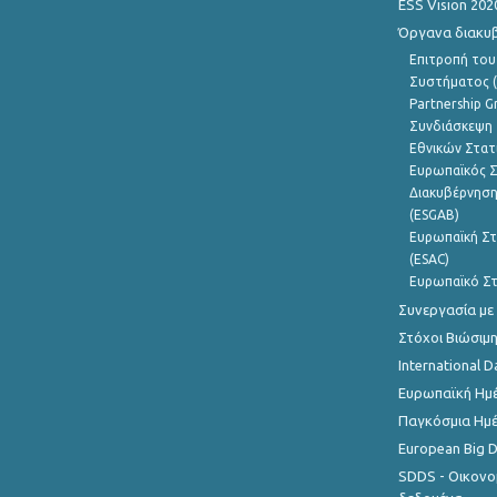
ESS Vision 202
Όργανα διακυ
Επιτροπή του
Συστήματος (
Partnership G
Συνδιάσκεψη 
Εθνικών Στατ
Ευρωπαϊκός Σ
Διακυβέρνηση
(ESGAB)
Ευρωπαϊκή Στ
(ESAC)
Ευρωπαϊκό Στ
Συνεργασία με
Στόχοι Βιώσιμ
International D
Ευρωπαϊκή Ημέ
Παγκόσμια Ημέ
European Big 
SDDS - Οικονο