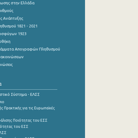
ίωσης στην Ελλάδα
ριθμούς
ης Ανάπτυξης
θυσμού 1821 - 2021
οσφύγων 1923
οθήκη
γράμματα Απογραφών Πληθυσμού
νακοινώσεων
ινώσεις
α
ιστικό Σύστημα - ΕΛΣΣ
σιο
ς Πρακτικής για τις Ευρωπαϊκές
φάλισης Ποιότητας του ΕΣΣ
ότητας του ΕΣΣ
ΕΛΣΣ