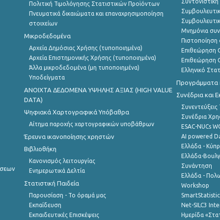
Συντονιστική
Πολιτική Τιμολόγησης Στατιστικών Προϊόντων
Συμβουλευτικ
Πνευματικά δικαιώματα και επαναχρησιμοποίηση
Συμβουλευτικ
στοιχείων
Μνημόνια συν
Μικροδεδομένα
Πιστοποίηση 
Αρχεία Δημόσιας Χρήσης (τυποποιημένα)
Επιθεώρηση Ο
Αρχεία Επιστημονικής Χρήσης (τυποποιημένα)
Επιθεώρηση Ο
Άλλα μικροδεδομένα (μη τυποποιημένα)
Ελληνικό Στα
Υποδείγματα
Προγράμματα κ
ANOIXTA ΔΕΔΟΜΕΝΑ ΥΨΗΛΗΣ ΑΞΙΑΣ (HIGH VALUE
Συνέδρια και 
DATA)
Συνεντεύξεις
Ψηφιακά Χαρτογραφικά Υπόβαθρα
Συνέδρια Χρ
Αίτημα παροχής χαρτογραφικών υποβάθρων
ESAC-NUCs 
Έρευνα ικανοποίησης χρηστών
AI powered Dat
Ελλάδα - Κύπ
Βιβλιοθήκη
Ελλάδα-Βουλγ
Κανονισμός λειτουργίας
Συνάντηση
ήσεων
Ενημερωτικά Δελτία
Ελλάδα - Πολω
Στατιστική Παιδεία
Workshop
Παρουσίαση - Το όραμά μας
SmartStatisti
Εκπαίδευση
Net-SILC3 Int
Εκπαιδευτικές Επισκέψεις
Ημερίδα «Στατ