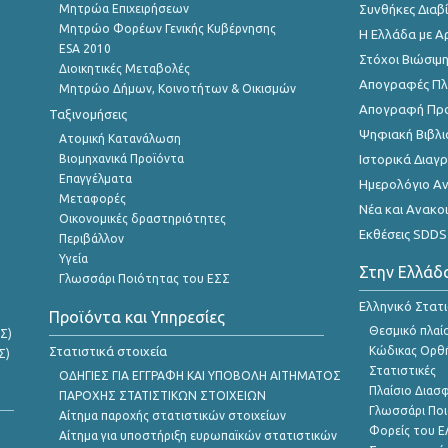
Μητρώα Επιχειρήσεων
Συνθήκες Διαβ
Μητρώο Φορέων Γενικής Κυβέρνησης
Η Ελλάδα με Α
ESA 2010
Στόχοι Βιώσιμ
Διοικητικές Μεταβολές
Απογραφές Πλη
Μητρώο Δήμων, Κοινοτήτων & Οικισμών
Απογραφή Πρ
Ταξινομήσεις
Ψηφιακή Βιβλι
Ατομική Κατανάλωση
Βιομηχανικά Προϊόντα
Ιστορικά Δια
Επαγγέλματα
Ημερολόγιο Α
Μεταφορές
Νέα και Ανακο
Οικονομικές δραστηριότητες
Εκθέσεις SDDS
Περιβάλλον
Υγεία
Στην Ελλάδ
Γλωσσάρι Ποιότητας του ΕΣΣ
Ελληνικό Στατ
Προϊόντα και Υπηρεσίες
Θεσμικό πλαί
Σ)
Στατιστικά στοιχεία
Κώδικας Ορθή
Σ)
Στατιστικές
ΟΔΗΓΙΕΣ ΓΙΑ ΕΓΓΡΑΦΗ ΚΑΙ ΥΠΟΒΟΛΗ ΑΙΤΗΜΑΤΟΣ
Πλαίσιο Διασ
ΠΑΡΟΧΗΣ ΣΤΑΤΙΣΤΙΚΩΝ ΣΤΟΙΧΕΙΩΝ
Γλωσσάρι Ποι
Αίτημα παροχής στατιστικών στοιχείων
Φορείς του 
Αίτημα για υποστήριξη ευρωπαϊκών στατιστικών