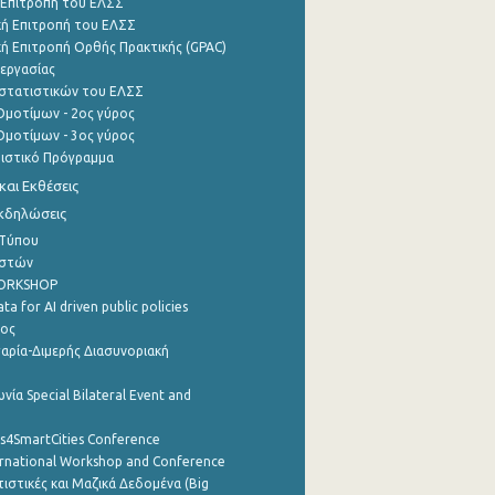
 Επιτροπή του ΕΛΣΣ
ή Επιτροπή του ΕΛΣΣ
ή Επιτροπή Ορθής Πρακτικής (GPAC)
εργασίας
στατιστικών του ΕΛΣΣ
μοτίμων - 2ος γύρος
μοτίμων - 3ος γύρος
τιστικό Πρόγραμμα
αι Εκθέσεις
Εκδηλώσεις
 Τύπου
ηστών
WORKSHOP
a for AI driven public policies
ρος
αρία-Διμερής Διασυνοριακή
νία Special Bilateral Event and
cs4SmartCities Conference
ernational Workshop and Conference
ιστικές και Μαζικά Δεδομένα (Big