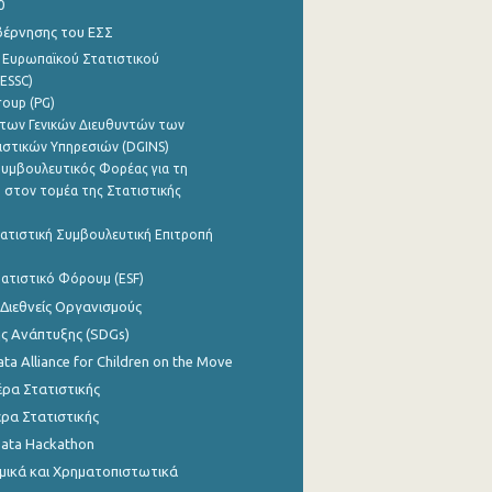
0
βέρνησης του ΕΣΣ
 Ευρωπαϊκού Στατιστικού
ESSC)
roup (PG)
των Γενικών Διευθυντών των
ιστικών Υπηρεσιών (DGINS)
υμβουλευτικός Φορέας για τη
 στον τομέα της Στατιστικής
ατιστική Συμβουλευτική Επιτροπή
ατιστικό Φόρουμ (ESF)
 Διεθνείς Οργανισμούς
ης Ανάπτυξης (SDGs)
ata Alliance for Children on the Move
ρα Στατιστικής
ρα Στατιστικής
Data Hackathon
μικά και Χρηματοπιστωτικά