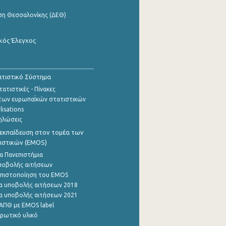
ση Θεσσαλονίκης (ΔΕΘ)
κός Έλεγχος
τιστικό Σύστημα
ατιστικές - Πίνακες
των ευρωπαΪκών στατιστικών
lisations
ηλώσεις
εκπαίδευση στον τομέα των
ιστικών (EMOS)
α Πανεπιστήμια
ποβολής αιτήσεων
η πιστοποίηση του EMOS
α υποβολής αιτήσεων 2018
α υποβολής αιτήσεων 2021
ΑΠΘ με EMOS label
ρωτικό υλικό