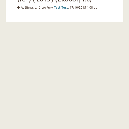
Ανέβηκε από τον/την
Test Test
, 17/10/2015 4:08 μμ