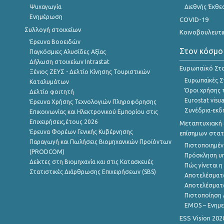
Ψυχαγωγία
Διεθνής Έκθε
Ενημέρωση
COVID-19
Συλλογή στοιχείων
Κοινοβουλευτι
Έρευνα Βοοειδών
Στον κόσμο
Παγκόσμιες Αλυσίδες Αξίας
Δήλωση στοιχείων Intrastat
Ευρωπαϊκό Στα
Ξένιος ΖΕΥΣ - Δελτίο Κίνησης Τουριστικών
Ευρωπαϊκές Στ
Καταλυμάτων
Όροι χρήσης 
Δελτίο φοιτητή
Eurostat visua
Έρευνα Χρήσης Τεχνολογιών Πληροφόρησης
Συνέδρια-εκδ
Επικοινωνίας και Ηλεκτρονικού Εμπορίου στις
Επιχειρήσεις,έτους 2026
Μεταπτυχιακή 
Έρευνα Φορέων Γενικής Κυβέρνησης
επίσημων στατ
Παραγωγή και Πωλήσεις Βιομηχανικών Προϊόντων
Πιστοποιημέν
(PRODCOM)
Πρόσκληση υ
Δείκτες στη Βιομηχανία και στις Κατασκευές
Πώς γίνεται 
Στατιστικές Διάρθρωσης Επιχειρήσεων (SBS)
Αποτελέσματ
Αποτελέσματ
Πιστοποίηση 
EMOS – Ενημε
ESS Vision 202