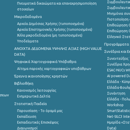
Συμβουλευτικ
Πνευματικά δικαιώματα και επαναχρησιμοποίηση
Συμβουλευτικ
στοιχείων
Μνημόνια συν
Μικροδεδομένα
Πιστοποίηση 
Αρχεία Δημόσιας Χρήσης (τυποποιημένα)
Επιθεώρηση Ο
Αρχεία Επιστημονικής Χρήσης (τυποποιημένα)
Επιθεώρηση Ο
Άλλα μικροδεδομένα (μη τυποποιημένα)
Ελληνικό Στα
Υποδείγματα
Προγράμματα κ
ANOIXTA ΔΕΔΟΜΕΝΑ ΥΨΗΛΗΣ ΑΞΙΑΣ (HIGH VALUE
Συνέδρια και 
DATA)
Συνεντεύξεις
Ψηφιακά Χαρτογραφικά Υπόβαθρα
Συνέδρια Χρ
Αίτημα παροχής χαρτογραφικών υποβάθρων
ESAC-NUCs 
Έρευνα ικανοποίησης χρηστών
AI powered Dat
Ελλάδα - Κύπ
Βιβλιοθήκη
Ελλάδα-Βουλγ
Κανονισμός λειτουργίας
Συνάντηση
ήσεων
Ενημερωτικά Δελτία
Ελλάδα - Πολω
Στατιστική Παιδεία
Workshop
Παρουσίαση - Το όραμά μας
SmartStatisti
Εκπαίδευση
Net-SILC3 Int
Εκπαιδευτικές Επισκέψεις
Ημερίδα «Στατ
Διαγωνισμοί
Data)