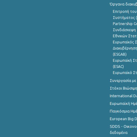
Όργανα διακυ
Επιτροπή του
Συστήματος (
Partnership G
Συνδιάσκεψη 
Εθνικών Στατ
Ευρωπαϊκός Σ
Διακυβέρνηση
(ESGAB)
Ευρωπαϊκή Στ
(ESAC)
Ευρωπαϊκό Στ
Συνεργασία με
Στόχοι Βιώσιμ
International D
Ευρωπαϊκή Ημέ
Παγκόσμια Ημέ
European Big 
SDDS - Οικονο
δεδομένα