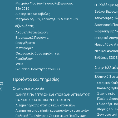
Μητρώο Φορέων Γενικής Κυβέρνησης
Η Ελλάδα με Α
ESA 2010
Στόχοι Βιώσιμ
Διοικητικές Μεταβολές
Απογραφές Πλη
Μητρώο Δήμων, Κοινοτήτων & Οικισμών
Απογραφή Πρ
Ταξινομήσεις
Ψηφιακή Βιβλι
Ατομική Κατανάλωση
Βιομηχανικά Προϊόντα
Ιστορικά Δια
Επαγγέλματα
Ημερολόγιο Α
Μεταφορές
Νέα και Ανακο
Οικονομικές δραστηριότητες
Εκθέσεις SDDS
Περιβάλλον
Υγεία
Στην Ελλάδ
Γλωσσάρι Ποιότητας του ΕΣΣ
Ελληνικό Στατ
Προϊόντα και Υπηρεσίες
Θεσμικό πλαί
Σ)
Στατιστικά στοιχεία
Κώδικας Ορθή
Σ)
Στατιστικές
ΟΔΗΓΙΕΣ ΓΙΑ ΕΓΓΡΑΦΗ ΚΑΙ ΥΠΟΒΟΛΗ ΑΙΤΗΜΑΤΟΣ
Πλαίσιο Διασ
ΠΑΡΟΧΗΣ ΣΤΑΤΙΣΤΙΚΩΝ ΣΤΟΙΧΕΙΩΝ
Γλωσσάρι Ποι
Αίτημα παροχής στατιστικών στοιχείων
Φορείς του 
Αίτημα για υποστήριξη ευρωπαϊκών στατιστικών
Συντονιστική
Πολιτική Τιμολόγησης Στατιστικών Προϊόντων