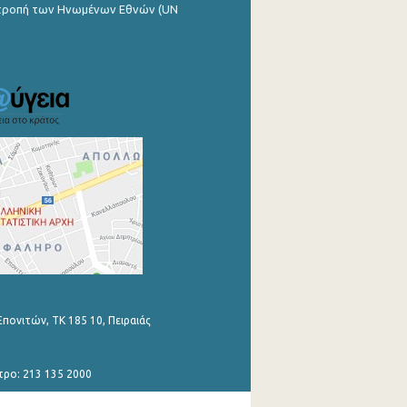
ιτροπή των Ηνωμένων Εθνών (UN
Επονιτών, ΤΚ 185 10, Πειραιάς
τρο: 213 135 2000