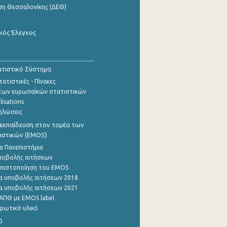
ση Θεσσαλονίκης (ΔΕΘ)
κός Έλεγχος
τιστικό Σύστημα
ατιστικές - Πίνακες
των ευρωπαΪκών στατιστικών
lisations
ηλώσεις
εκπαίδευση στον τομέα των
ιστικών (EMOS)
α Πανεπιστήμια
ποβολής αιτήσεων
η πιστοποίηση του EMOS
α υποβολής αιτήσεων 2018
α υποβολής αιτήσεων 2021
ΑΠΘ με EMOS label
ρωτικό υλικό
0