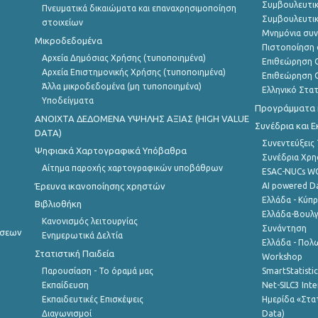
Συμβουλευτικ
Πνευματικά δικαιώματα και επαναχρησιμοποίηση
Συμβουλευτικ
στοιχείων
Μνημόνια συν
Μικροδεδομένα
Πιστοποίηση 
Αρχεία Δημόσιας Χρήσης (τυποποιημένα)
Επιθεώρηση Ο
Αρχεία Επιστημονικής Χρήσης (τυποποιημένα)
Επιθεώρηση Ο
Άλλα μικροδεδομένα (μη τυποποιημένα)
Ελληνικό Στα
Υποδείγματα
Προγράμματα κ
ANOIXTA ΔΕΔΟΜΕΝΑ ΥΨΗΛΗΣ ΑΞΙΑΣ (HIGH VALUE
Συνέδρια και 
DATA)
Συνεντεύξεις
Ψηφιακά Χαρτογραφικά Υπόβαθρα
Συνέδρια Χρ
Αίτημα παροχής χαρτογραφικών υποβάθρων
ESAC-NUCs 
Έρευνα ικανοποίησης χρηστών
AI powered Dat
Ελλάδα - Κύπ
Βιβλιοθήκη
Ελλάδα-Βουλγ
Κανονισμός λειτουργίας
Συνάντηση
ήσεων
Ενημερωτικά Δελτία
Ελλάδα - Πολω
Στατιστική Παιδεία
Workshop
Παρουσίαση - Το όραμά μας
SmartStatisti
Εκπαίδευση
Net-SILC3 Int
Εκπαιδευτικές Επισκέψεις
Ημερίδα «Στατ
Διαγωνισμοί
Data)