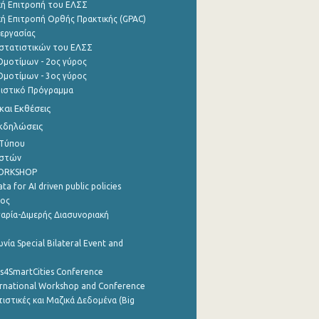
ή Επιτροπή του ΕΛΣΣ
ή Επιτροπή Ορθής Πρακτικής (GPAC)
εργασίας
στατιστικών του ΕΛΣΣ
μοτίμων - 2ος γύρος
μοτίμων - 3ος γύρος
τιστικό Πρόγραμμα
αι Εκθέσεις
Εκδηλώσεις
 Τύπου
ηστών
WORKSHOP
a for AI driven public policies
ρος
αρία-Διμερής Διασυνοριακή
νία Special Bilateral Event and
cs4SmartCities Conference
ernational Workshop and Conference
ιστικές και Μαζικά Δεδομένα (Big