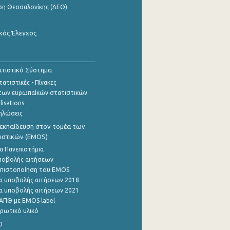
ση Θεσσαλονίκης (ΔΕΘ)
κός Έλεγχος
τιστικό Σύστημα
ατιστικές - Πίνακες
των ευρωπαΪκών στατιστικών
lisations
ηλώσεις
εκπαίδευση στον τομέα των
ιστικών (EMOS)
α Πανεπιστήμια
ποβολής αιτήσεων
η πιστοποίηση του EMOS
α υποβολής αιτήσεων 2018
α υποβολής αιτήσεων 2021
ΑΠΘ με EMOS label
ρωτικό υλικό
0