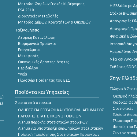
Μητρώο Φορέων Γενικής Κυβέρνησης
Η Ελλάδα με Α
ESA 2010
Στόχοι Βιώσιμ
Διοικητικές Μεταβολές
Απογραφές Πλη
Μητρώο Δήμων, Κοινοτήτων & Οικισμών
Απογραφή Πρ
Ταξινομήσεις
Ψηφιακή Βιβλι
Ατομική Κατανάλωση
Βιομηχανικά Προϊόντα
Ιστορικά Δια
Επαγγέλματα
Ημερολόγιο Α
Μεταφορές
Νέα και Ανακο
Οικονομικές δραστηριότητες
Εκθέσεις SDDS
Περιβάλλον
Υγεία
Στην Ελλάδ
Γλωσσάρι Ποιότητας του ΕΣΣ
Ελληνικό Στατ
Προϊόντα και Υπηρεσίες
Θεσμικό πλαί
Σ)
Στατιστικά στοιχεία
Κώδικας Ορθή
Σ)
Στατιστικές
ΟΔΗΓΙΕΣ ΓΙΑ ΕΓΓΡΑΦΗ ΚΑΙ ΥΠΟΒΟΛΗ ΑΙΤΗΜΑΤΟΣ
Πλαίσιο Διασ
ΠΑΡΟΧΗΣ ΣΤΑΤΙΣΤΙΚΩΝ ΣΤΟΙΧΕΙΩΝ
Γλωσσάρι Ποι
Αίτημα παροχής στατιστικών στοιχείων
Φορείς του 
Αίτημα για υποστήριξη ευρωπαϊκών στατιστικών
Συντονιστική
Πολιτική Τιμολόγησης Στατιστικών Προϊόντων