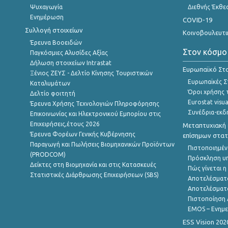
Ψυχαγωγία
Διεθνής Έκθε
Ενημέρωση
COVID-19
Συλλογή στοιχείων
Κοινοβουλευτι
Έρευνα Βοοειδών
Στον κόσμο
Παγκόσμιες Αλυσίδες Αξίας
Δήλωση στοιχείων Intrastat
Ευρωπαϊκό Στα
Ξένιος ΖΕΥΣ - Δελτίο Κίνησης Τουριστικών
Ευρωπαϊκές Στ
Καταλυμάτων
Όροι χρήσης 
Δελτίο φοιτητή
Eurostat visua
Έρευνα Χρήσης Τεχνολογιών Πληροφόρησης
Συνέδρια-εκδ
Επικοινωνίας και Ηλεκτρονικού Εμπορίου στις
Επιχειρήσεις,έτους 2026
Μεταπτυχιακή 
Έρευνα Φορέων Γενικής Κυβέρνησης
επίσημων στατ
Παραγωγή και Πωλήσεις Βιομηχανικών Προϊόντων
Πιστοποιημέν
(PRODCOM)
Πρόσκληση υ
Δείκτες στη Βιομηχανία και στις Κατασκευές
Πώς γίνεται 
Στατιστικές Διάρθρωσης Επιχειρήσεων (SBS)
Αποτελέσματ
Αποτελέσματ
Πιστοποίηση 
EMOS – Ενημε
ESS Vision 202