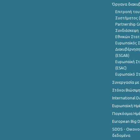
Όργανα διακυ
Επιτροπή του
Συστήματος (
Partnership G
Συνδιάσκεψη 
Εθνικών Στατ
Ευρωπαϊκός Σ
Διακυβέρνηση
(ESGAB)
Ευρωπαϊκή Στ
(ESAC)
Ευρωπαϊκό Στ
Συνεργασία με
Στόχοι Βιώσιμ
International D
Ευρωπαϊκή Ημέ
Παγκόσμια Ημέ
European Big 
SDDS - Οικονο
δεδομένα