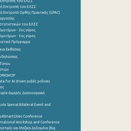
 Επιτροπή του ΕΛΣΣ
ή Επιτροπή του ΕΛΣΣ
ή Επιτροπή Ορθής Πρακτικής (GPAC)
εργασίας
στατιστικών του ΕΛΣΣ
μοτίμων - 2ος γύρος
μοτίμων - 3ος γύρος
τιστικό Πρόγραμμα
αι Εκθέσεις
Εκδηλώσεις
 Τύπου
ηστών
WORKSHOP
a for AI driven public policies
ρος
αρία-Διμερής Διασυνοριακή
νία Special Bilateral Event and
cs4SmartCities Conference
ernational Workshop and Conference
ιστικές και Μαζικά Δεδομένα (Big