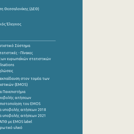
ση Θεσσαλονίκης (ΔΕΘ)
κός Έλεγχος
τιστικό Σύστημα
ατιστικές - Πίνακες
των ευρωπαΪκών στατιστικών
lisations
ηλώσεις
εκπαίδευση στον τομέα των
ιστικών (EMOS)
α Πανεπιστήμια
ποβολής αιτήσεων
η πιστοποίηση του EMOS
α υποβολής αιτήσεων 2018
α υποβολής αιτήσεων 2021
ΑΠΘ με EMOS label
ρωτικό υλικό