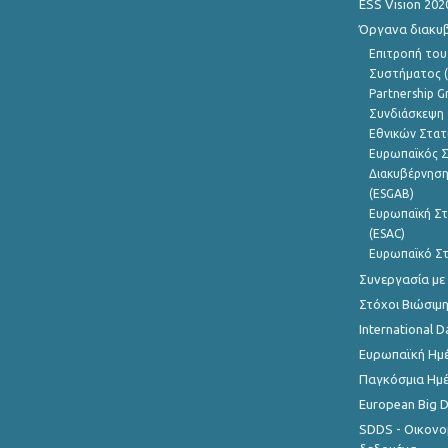
ESS Vision 202
Όργανα διακυ
Επιτροπή του
Συστήματος (
Partnership G
Συνδιάσκεψη 
Εθνικών Στατ
Ευρωπαϊκός Σ
Διακυβέρνηση
(ESGAB)
Ευρωπαϊκή Στ
(ESAC)
Ευρωπαϊκό Στ
Συνεργασία με
Στόχοι Βιώσιμ
International D
Ευρωπαϊκή Ημέ
Παγκόσμια Ημέ
European Big 
SDDS - Οικονο