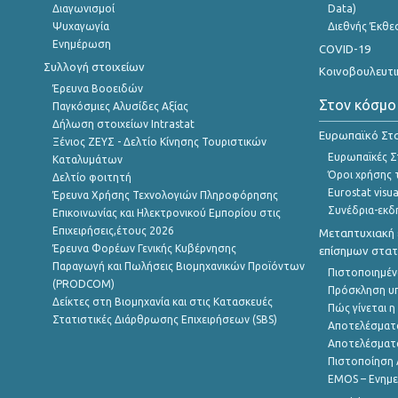
Διαγωνισμοί
Data)
Ψυχαγωγία
Διεθνής Έκθε
Ενημέρωση
COVID-19
Συλλογή στοιχείων
Κοινοβουλευτι
Έρευνα Βοοειδών
Στον κόσμο
Παγκόσμιες Αλυσίδες Αξίας
Δήλωση στοιχείων Intrastat
Ευρωπαϊκό Στα
Ξένιος ΖΕΥΣ - Δελτίο Κίνησης Τουριστικών
Ευρωπαϊκές Στ
Καταλυμάτων
Όροι χρήσης 
Δελτίο φοιτητή
Eurostat visua
Έρευνα Χρήσης Τεχνολογιών Πληροφόρησης
Συνέδρια-εκδ
Επικοινωνίας και Ηλεκτρονικού Εμπορίου στις
Επιχειρήσεις,έτους 2026
Μεταπτυχιακή 
Έρευνα Φορέων Γενικής Κυβέρνησης
επίσημων στατ
Παραγωγή και Πωλήσεις Βιομηχανικών Προϊόντων
Πιστοποιημέν
(PRODCOM)
Πρόσκληση υ
Δείκτες στη Βιομηχανία και στις Κατασκευές
Πώς γίνεται 
Στατιστικές Διάρθρωσης Επιχειρήσεων (SBS)
Αποτελέσματ
Αποτελέσματ
Πιστοποίηση 
EMOS – Ενημε