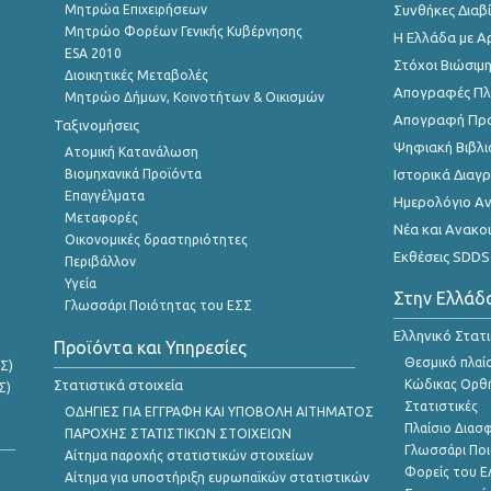
Μητρώα Επιχειρήσεων
Συνθήκες Διαβ
Μητρώο Φορέων Γενικής Κυβέρνησης
Η Ελλάδα με Α
ESA 2010
Στόχοι Βιώσιμ
Διοικητικές Μεταβολές
Απογραφές Πλη
Μητρώο Δήμων, Κοινοτήτων & Οικισμών
Απογραφή Πρ
Ταξινομήσεις
Ψηφιακή Βιβλι
Ατομική Κατανάλωση
Βιομηχανικά Προϊόντα
Ιστορικά Δια
Επαγγέλματα
Ημερολόγιο Α
Μεταφορές
Νέα και Ανακο
Οικονομικές δραστηριότητες
Εκθέσεις SDDS
Περιβάλλον
Υγεία
Στην Ελλάδ
Γλωσσάρι Ποιότητας του ΕΣΣ
Ελληνικό Στατ
Προϊόντα και Υπηρεσίες
Θεσμικό πλαί
Σ)
Στατιστικά στοιχεία
Κώδικας Ορθή
Σ)
Στατιστικές
ΟΔΗΓΙΕΣ ΓΙΑ ΕΓΓΡΑΦΗ ΚΑΙ ΥΠΟΒΟΛΗ ΑΙΤΗΜΑΤΟΣ
Πλαίσιο Διασ
ΠΑΡΟΧΗΣ ΣΤΑΤΙΣΤΙΚΩΝ ΣΤΟΙΧΕΙΩΝ
Γλωσσάρι Ποι
Αίτημα παροχής στατιστικών στοιχείων
Φορείς του 
Αίτημα για υποστήριξη ευρωπαϊκών στατιστικών