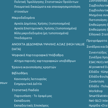
Συντονιστική
Πολιτική Τιμολόγησης Στατιστικών Προϊόντων
Συμβουλευτικ
Πνευματικά δικαιώματα και επαναχρησιμοποίηση
Συμβουλευτικ
στοιχείων
Μνημόνια συν
Μικροδεδομένα
Πιστοποίηση 
Αρχεία Δημόσιας Χρήσης (τυποποιημένα)
Επιθεώρηση Ο
Αρχεία Επιστημονικής Χρήσης (τυποποιημένα)
Επιθεώρηση Ο
Άλλα μικροδεδομένα (μη τυποποιημένα)
Ελληνικό Στα
Υποδείγματα
Προγράμματα κ
ANOIXTA ΔΕΔΟΜΕΝΑ ΥΨΗΛΗΣ ΑΞΙΑΣ (HIGH VALUE
Συνέδρια και 
DATA)
Συνεντεύξεις
Ψηφιακά Χαρτογραφικά Υπόβαθρα
Συνέδρια Χρ
Αίτημα παροχής χαρτογραφικών υποβάθρων
ESAC-NUCs 
Έρευνα ικανοποίησης χρηστών
AI powered Dat
Ελλάδα - Κύπ
Βιβλιοθήκη
Ελλάδα-Βουλγ
Κανονισμός λειτουργίας
Συνάντηση
ήσεων
Ενημερωτικά Δελτία
Ελλάδα - Πολω
Στατιστική Παιδεία
Workshop
Παρουσίαση - Το όραμά μας
SmartStatisti
Εκπαίδευση
Net-SILC3 Int
Εκπαιδευτικές Επισκέψεις
Ημερίδα «Στατ