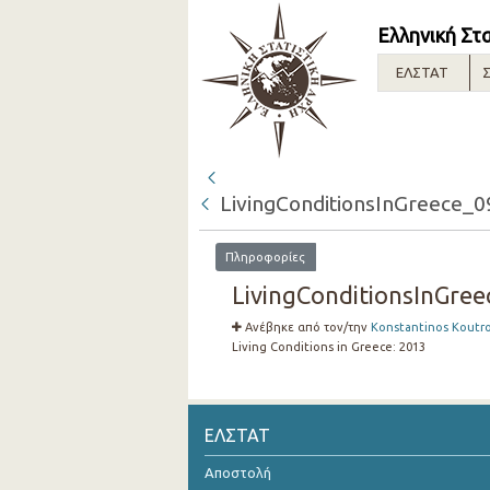
Ελληνική Στ
ΕΛΣΤΑΤ
Σ
LivingConditionsInGreece_0
Πληροφορίες
LivingConditionsInGree
Ανέβηκε από τον/την
Konstantinos Koutr
Living Conditions in Greece:
2013
ΕΛΣΤΑΤ
Αποστολή