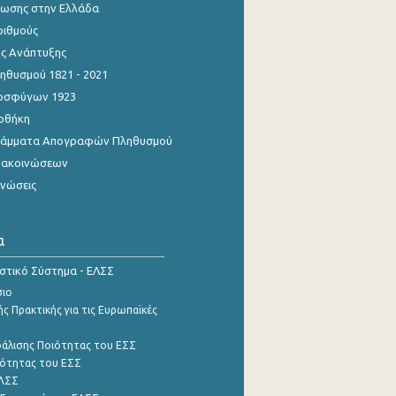
ίωσης στην Ελλάδα
ριθμούς
ης Ανάπτυξης
θυσμού 1821 - 2021
οσφύγων 1923
οθήκη
γράμματα Απογραφών Πληθυσμού
νακοινώσεων
ινώσεις
α
ιστικό Σύστημα - ΕΛΣΣ
σιο
ς Πρακτικής για τις Ευρωπαϊκές
φάλισης Ποιότητας του ΕΣΣ
ότητας του ΕΣΣ
ΕΛΣΣ