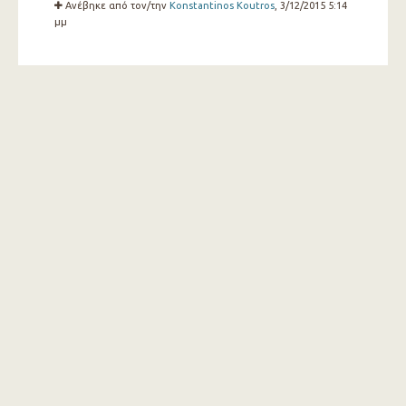
Ανέβηκε από τον/την
Konstantinos Koutros
, 3/12/2015 5:14
μμ