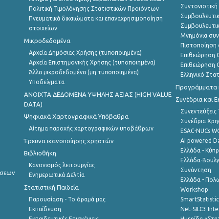
Συντονιστική
Πολιτική Τιμολόγησης Στατιστικών Προϊόντων
Συμβουλευτικ
Πνευματικά δικαιώματα και επαναχρησιμοποίηση
Συμβουλευτικ
στοιχείων
Μνημόνια συν
Μικροδεδομένα
Πιστοποίηση 
Αρχεία Δημόσιας Χρήσης (τυποποιημένα)
Επιθεώρηση Ο
Αρχεία Επιστημονικής Χρήσης (τυποποιημένα)
Επιθεώρηση Ο
Άλλα μικροδεδομένα (μη τυποποιημένα)
Ελληνικό Στα
Υποδείγματα
Προγράμματα κ
ANOIXTA ΔΕΔΟΜΕΝΑ ΥΨΗΛΗΣ ΑΞΙΑΣ (HIGH VALUE
Συνέδρια και 
DATA)
Συνεντεύξεις
Ψηφιακά Χαρτογραφικά Υπόβαθρα
Συνέδρια Χρ
Αίτημα παροχής χαρτογραφικών υποβάθρων
ESAC-NUCs 
Έρευνα ικανοποίησης χρηστών
AI powered Dat
Ελλάδα - Κύπ
Βιβλιοθήκη
Ελλάδα-Βουλγ
Κανονισμός λειτουργίας
Συνάντηση
ήσεων
Ενημερωτικά Δελτία
Ελλάδα - Πολω
Στατιστική Παιδεία
Workshop
Παρουσίαση - Το όραμά μας
SmartStatisti
Εκπαίδευση
Net-SILC3 Int
Εκπαιδευτικές Επισκέψεις
Ημερίδα «Στατ