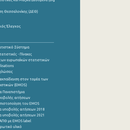
ση Θεσσαλονίκης (ΔΕΘ)
κός Έλεγχος
τιστικό Σύστημα
ατιστικές - Πίνακες
των ευρωπαΪκών στατιστικών
lisations
ηλώσεις
εκπαίδευση στον τομέα των
ιστικών (EMOS)
α Πανεπιστήμια
ποβολής αιτήσεων
η πιστοποίηση του EMOS
α υποβολής αιτήσεων 2018
α υποβολής αιτήσεων 2021
ΑΠΘ με EMOS label
ρωτικό υλικό