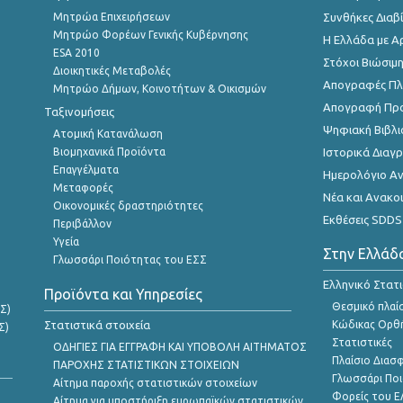
Μητρώα Επιχειρήσεων
Συνθήκες Διαβ
Μητρώο Φορέων Γενικής Κυβέρνησης
Η Ελλάδα με Α
ESA 2010
Στόχοι Βιώσιμ
Διοικητικές Μεταβολές
Απογραφές Πλη
Μητρώο Δήμων, Κοινοτήτων & Οικισμών
Απογραφή Πρ
Ταξινομήσεις
Ψηφιακή Βιβλι
Ατομική Κατανάλωση
Βιομηχανικά Προϊόντα
Ιστορικά Δια
Επαγγέλματα
Ημερολόγιο Α
Μεταφορές
Νέα και Ανακο
Οικονομικές δραστηριότητες
Εκθέσεις SDDS
Περιβάλλον
Υγεία
Στην Ελλάδ
Γλωσσάρι Ποιότητας του ΕΣΣ
Ελληνικό Στατ
Προϊόντα και Υπηρεσίες
Θεσμικό πλαί
Σ)
Στατιστικά στοιχεία
Κώδικας Ορθή
Σ)
Στατιστικές
ΟΔΗΓΙΕΣ ΓΙΑ ΕΓΓΡΑΦΗ ΚΑΙ ΥΠΟΒΟΛΗ ΑΙΤΗΜΑΤΟΣ
Πλαίσιο Διασ
ΠΑΡΟΧΗΣ ΣΤΑΤΙΣΤΙΚΩΝ ΣΤΟΙΧΕΙΩΝ
Γλωσσάρι Ποι
Αίτημα παροχής στατιστικών στοιχείων
Φορείς του 
Αίτημα για υποστήριξη ευρωπαϊκών στατιστικών