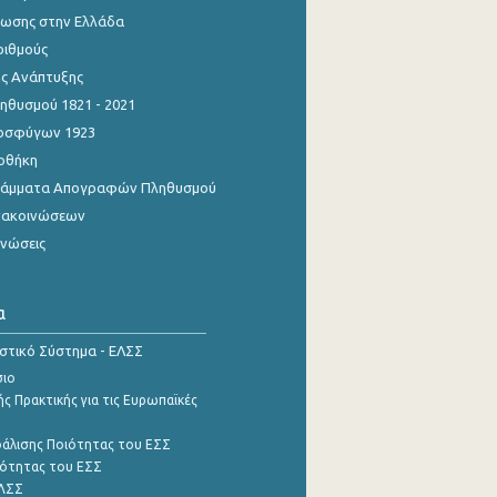
ίωσης στην Ελλάδα
ριθμούς
ης Ανάπτυξης
θυσμού 1821 - 2021
οσφύγων 1923
οθήκη
γράμματα Απογραφών Πληθυσμού
νακοινώσεων
ινώσεις
α
ιστικό Σύστημα - ΕΛΣΣ
σιο
ς Πρακτικής για τις Ευρωπαϊκές
φάλισης Ποιότητας του ΕΣΣ
ότητας του ΕΣΣ
ΕΛΣΣ