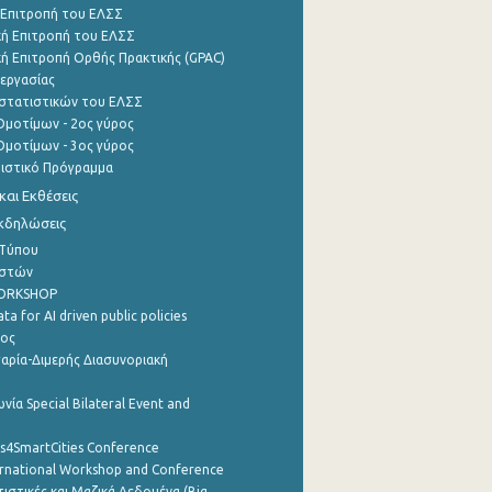
 Επιτροπή του ΕΛΣΣ
ή Επιτροπή του ΕΛΣΣ
ή Επιτροπή Ορθής Πρακτικής (GPAC)
εργασίας
στατιστικών του ΕΛΣΣ
μοτίμων - 2ος γύρος
μοτίμων - 3ος γύρος
τιστικό Πρόγραμμα
αι Εκθέσεις
Εκδηλώσεις
 Τύπου
ηστών
WORKSHOP
a for AI driven public policies
ρος
αρία-Διμερής Διασυνοριακή
νία Special Bilateral Event and
cs4SmartCities Conference
ernational Workshop and Conference
ιστικές και Μαζικά Δεδομένα (Big