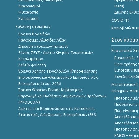
Διαγωνισμοί
Data)
Ψυχαγωγία
Διεθνής Έκθε
Ενημέρωση
COVID-19
Συλλογή στοιχείων
Κοινοβουλευτι
Έρευνα Βοοειδών
Στον κόσμο
Παγκόσμιες Αλυσίδες Αξίας
Δήλωση στοιχείων Intrastat
Ευρωπαϊκό Στα
Ξένιος ΖΕΥΣ - Δελτίο Κίνησης Τουριστικών
Ευρωπαϊκές Στ
Καταλυμάτων
Όροι χρήσης 
Δελτίο φοιτητή
Eurostat visua
Έρευνα Χρήσης Τεχνολογιών Πληροφόρησης
Συνέδρια-εκδ
Επικοινωνίας και Ηλεκτρονικού Εμπορίου στις
Επιχειρήσεις,έτους 2026
Μεταπτυχιακή 
Έρευνα Φορέων Γενικής Κυβέρνησης
επίσημων στατ
Παραγωγή και Πωλήσεις Βιομηχανικών Προϊόντων
Πιστοποιημέν
(PRODCOM)
Πρόσκληση υ
Δείκτες στη Βιομηχανία και στις Κατασκευές
Πώς γίνεται 
Στατιστικές Διάρθρωσης Επιχειρήσεων (SBS)
Αποτελέσματ
Αποτελέσματ
Πιστοποίηση 
EMOS – Ενημε