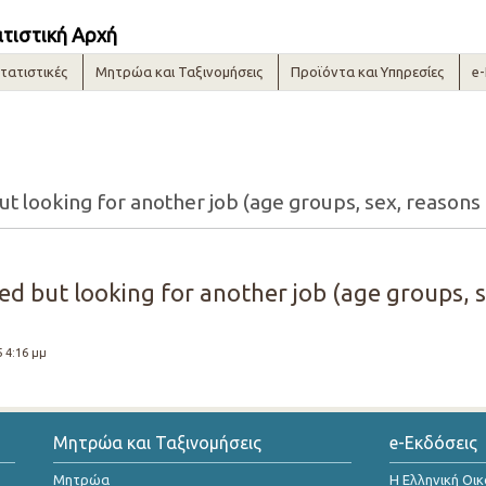
ατιστική Αρχή
τατιστικές
Μητρώα και Ταξινομήσεις
Προϊόντα και Υπηρεσίες
e
 looking for another job (age groups, sex, reasons 
d but looking for another job (age groups, s
5 4:16 μμ
Μητρώα και Ταξινομήσεις
e-Εκδόσεις
Μητρώα
Η Ελληνική Οι