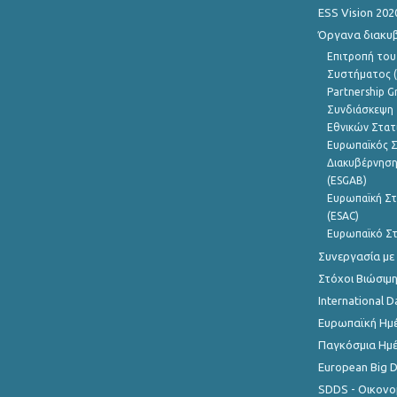
ESS Vision 202
Όργανα διακυ
Επιτροπή του
Συστήματος (
Partnership G
Συνδιάσκεψη 
Εθνικών Στατ
Ευρωπαϊκός Σ
Διακυβέρνηση
(ESGAB)
Ευρωπαϊκή Στ
(ESAC)
Ευρωπαϊκό Στ
Συνεργασία με
Στόχοι Βιώσιμ
International D
Ευρωπαϊκή Ημέ
Παγκόσμια Ημέ
European Big 
SDDS - Οικονο