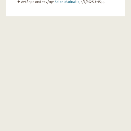
Ανέβηκε από τον/την
Solon Marinakis
, 4/7/2025 3:45 μμ