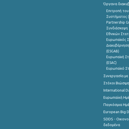
Όργανα διακυ
Επιτροπή του
Συστήματος (
Partnership G
Συνδιάσκεψη 
Εθνικών Στατ
Ευρωπαϊκός Σ
Διακυβέρνηση
(ESGAB)
Ευρωπαϊκή Στ
(ESAC)
Ευρωπαϊκό Στ
Συνεργασία με
Στόχοι Βιώσιμ
International D
Ευρωπαϊκή Ημέ
Παγκόσμια Ημέ
European Big 
SDDS - Οικονο
δεδομένα