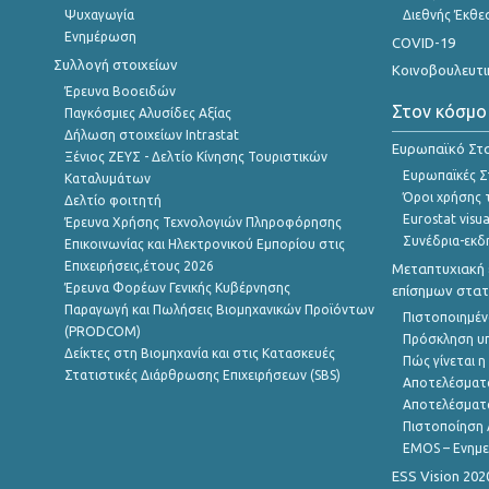
Ψυχαγωγία
Διεθνής Έκθε
Ενημέρωση
COVID-19
Συλλογή στοιχείων
Κοινοβουλευτι
Έρευνα Βοοειδών
Στον κόσμο
Παγκόσμιες Αλυσίδες Αξίας
Δήλωση στοιχείων Intrastat
Ευρωπαϊκό Στα
Ξένιος ΖΕΥΣ - Δελτίο Κίνησης Τουριστικών
Ευρωπαϊκές Στ
Καταλυμάτων
Όροι χρήσης 
Δελτίο φοιτητή
Eurostat visua
Έρευνα Χρήσης Τεχνολογιών Πληροφόρησης
Συνέδρια-εκδ
Επικοινωνίας και Ηλεκτρονικού Εμπορίου στις
Επιχειρήσεις,έτους 2026
Μεταπτυχιακή 
Έρευνα Φορέων Γενικής Κυβέρνησης
επίσημων στατ
Παραγωγή και Πωλήσεις Βιομηχανικών Προϊόντων
Πιστοποιημέν
(PRODCOM)
Πρόσκληση υ
Δείκτες στη Βιομηχανία και στις Κατασκευές
Πώς γίνεται 
Στατιστικές Διάρθρωσης Επιχειρήσεων (SBS)
Αποτελέσματ
Αποτελέσματ
Πιστοποίηση 
EMOS – Ενημε
ESS Vision 202