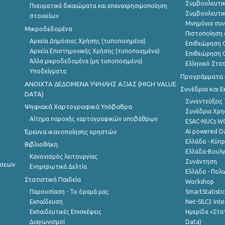
Συμβουλευτικ
Πνευματικά δικαιώματα και επαναχρησιμοποίηση
Συμβουλευτικ
στοιχείων
Μνημόνια συν
Μικροδεδομένα
Πιστοποίηση 
Αρχεία Δημόσιας Χρήσης (τυποποιημένα)
Επιθεώρηση Ο
Αρχεία Επιστημονικής Χρήσης (τυποποιημένα)
Επιθεώρηση Ο
Άλλα μικροδεδομένα (μη τυποποιημένα)
Ελληνικό Στα
Υποδείγματα
Προγράμματα κ
ANOIXTA ΔΕΔΟΜΕΝΑ ΥΨΗΛΗΣ ΑΞΙΑΣ (HIGH VALUE
Συνέδρια και 
DATA)
Συνεντεύξεις
Ψηφιακά Χαρτογραφικά Υπόβαθρα
Συνέδρια Χρ
Αίτημα παροχής χαρτογραφικών υποβάθρων
ESAC-NUCs 
Έρευνα ικανοποίησης χρηστών
AI powered Dat
Ελλάδα - Κύπ
Βιβλιοθήκη
Ελλάδα-Βουλγ
Κανονισμός λειτουργίας
Συνάντηση
ήσεων
Ενημερωτικά Δελτία
Ελλάδα - Πολω
Στατιστική Παιδεία
Workshop
Παρουσίαση - Το όραμά μας
SmartStatisti
Εκπαίδευση
Net-SILC3 Int
Εκπαιδευτικές Επισκέψεις
Ημερίδα «Στατ
Διαγωνισμοί
Data)