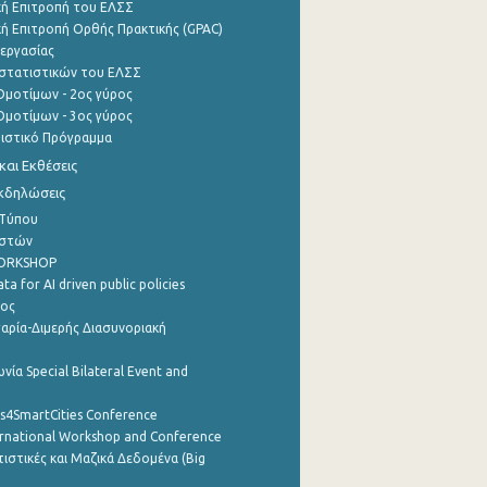
ή Επιτροπή του ΕΛΣΣ
ή Επιτροπή Ορθής Πρακτικής (GPAC)
εργασίας
στατιστικών του ΕΛΣΣ
μοτίμων - 2ος γύρος
μοτίμων - 3ος γύρος
τιστικό Πρόγραμμα
αι Εκθέσεις
Εκδηλώσεις
 Τύπου
ηστών
WORKSHOP
a for AI driven public policies
ρος
αρία-Διμερής Διασυνοριακή
νία Special Bilateral Event and
cs4SmartCities Conference
ernational Workshop and Conference
ιστικές και Μαζικά Δεδομένα (Big