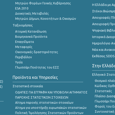
Μητρώο Φορέων Γενικής Κυβέρνησης
Η Ελλάδα με Α
ESA 2010
Στόχοι Βιώσιμ
Διοικητικές Μεταβολές
Απογραφές Πλη
Μητρώο Δήμων, Κοινοτήτων & Οικισμών
Απογραφή Πρ
Ταξινομήσεις
Ψηφιακή Βιβλι
Ατομική Κατανάλωση
Βιομηχανικά Προϊόντα
Ιστορικά Δια
Επαγγέλματα
Ημερολόγιο Α
Μεταφορές
Νέα και Ανακο
Οικονομικές δραστηριότητες
Εκθέσεις SDDS
Περιβάλλον
Υγεία
Στην Ελλάδ
Γλωσσάρι Ποιότητας του ΕΣΣ
Ελληνικό Στατ
Προϊόντα και Υπηρεσίες
Θεσμικό πλαί
Σ)
Στατιστικά στοιχεία
Κώδικας Ορθή
Σ)
Στατιστικές
ΟΔΗΓΙΕΣ ΓΙΑ ΕΓΓΡΑΦΗ ΚΑΙ ΥΠΟΒΟΛΗ ΑΙΤΗΜΑΤΟΣ
Πλαίσιο Διασ
ΠΑΡΟΧΗΣ ΣΤΑΤΙΣΤΙΚΩΝ ΣΤΟΙΧΕΙΩΝ
Γλωσσάρι Ποι
Αίτημα παροχής στατιστικών στοιχείων
Φορείς του 
Αίτημα για υποστήριξη ευρωπαϊκών στατιστικών
Συντονιστική
Πολιτική Τιμολόγησης Στατιστικών Προϊόντων