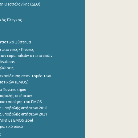
ση Θεσσαλονίκης (ΔΕΘ)
κός Έλεγχος
τιστικό Σύστημα
ατιστικές - Πίνακες
των ευρωπαΪκών στατιστικών
lisations
ηλώσεις
εκπαίδευση στον τομέα των
ιστικών (EMOS)
α Πανεπιστήμια
ποβολής αιτήσεων
η πιστοποίηση του EMOS
α υποβολής αιτήσεων 2018
α υποβολής αιτήσεων 2021
ΑΠΘ με EMOS label
ρωτικό υλικό
0