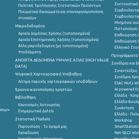
Συντονιστική
Πολιτική Τιμολόγησης Στατιστικών Προϊόντων
Συμβουλευτικ
Πνευματικά δικαιώματα και επαναχρησιμοποίηση
Συμβουλευτικ
στοιχείων
Μνημόνια συν
Μικροδεδομένα
Πιστοποίηση 
Αρχεία Δημόσιας Χρήσης (τυποποιημένα)
Επιθεώρηση Ο
Αρχεία Επιστημονικής Χρήσης (τυποποιημένα)
Επιθεώρηση Ο
Άλλα μικροδεδομένα (μη τυποποιημένα)
Ελληνικό Στα
Υποδείγματα
Προγράμματα κ
ANOIXTA ΔΕΔΟΜΕΝΑ ΥΨΗΛΗΣ ΑΞΙΑΣ (HIGH VALUE
Συνέδρια και 
DATA)
Συνεντεύξεις
Ψηφιακά Χαρτογραφικά Υπόβαθρα
Συνέδρια Χρ
Αίτημα παροχής χαρτογραφικών υποβάθρων
ESAC-NUCs 
Έρευνα ικανοποίησης χρηστών
AI powered Dat
Ελλάδα - Κύπ
Βιβλιοθήκη
Ελλάδα-Βουλγ
Κανονισμός λειτουργίας
Συνάντηση
ήσεων
Ενημερωτικά Δελτία
Ελλάδα - Πολω
Στατιστική Παιδεία
Workshop
Παρουσίαση - Το όραμά μας
SmartStatisti
Εκπαίδευση
Net-SILC3 Int
Εκπαιδευτικές Επισκέψεις
Ημερίδα «Στατ