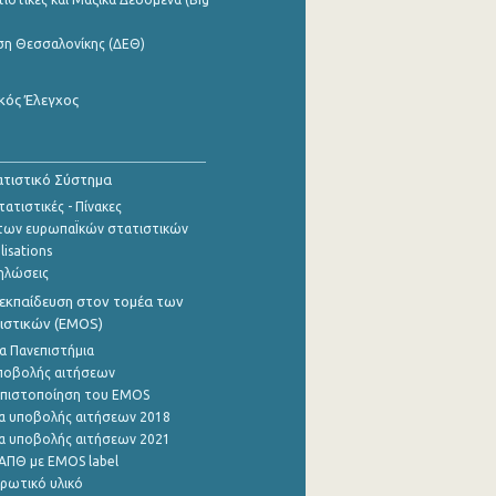
ση Θεσσαλονίκης (ΔΕΘ)
κός Έλεγχος
τιστικό Σύστημα
ατιστικές - Πίνακες
των ευρωπαΪκών στατιστικών
lisations
ηλώσεις
εκπαίδευση στον τομέα των
ιστικών (EMOS)
α Πανεπιστήμια
ποβολής αιτήσεων
η πιστοποίηση του EMOS
α υποβολής αιτήσεων 2018
α υποβολής αιτήσεων 2021
ΑΠΘ με EMOS label
ρωτικό υλικό