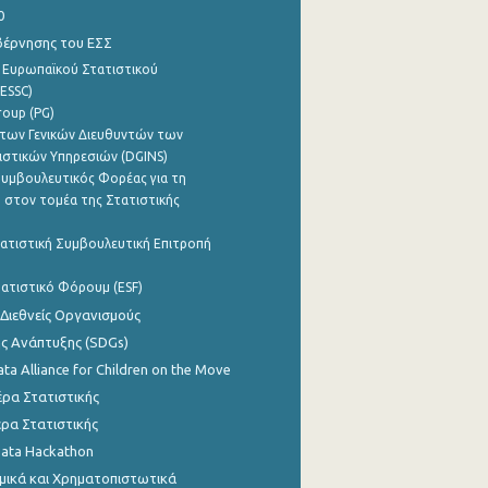
0
βέρνησης του ΕΣΣ
 Ευρωπαϊκού Στατιστικού
ESSC)
roup (PG)
των Γενικών Διευθυντών των
ιστικών Υπηρεσιών (DGINS)
υμβουλευτικός Φορέας για τη
 στον τομέα της Στατιστικής
ατιστική Συμβουλευτική Επιτροπή
ατιστικό Φόρουμ (ESF)
 Διεθνείς Οργανισμούς
ης Ανάπτυξης (SDGs)
ata Alliance for Children on the Move
ρα Στατιστικής
ρα Στατιστικής
Data Hackathon
μικά και Χρηματοπιστωτικά