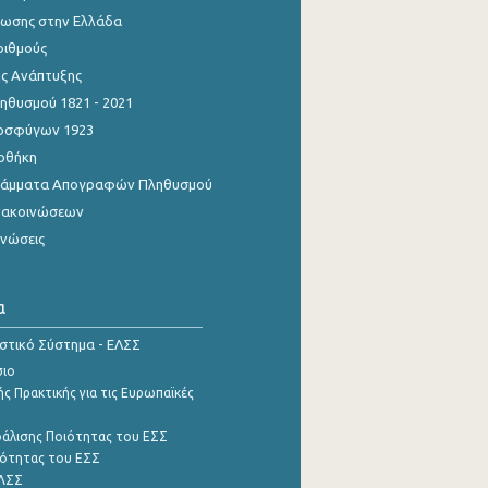
ίωσης στην Ελλάδα
ριθμούς
ης Ανάπτυξης
θυσμού 1821 - 2021
οσφύγων 1923
οθήκη
γράμματα Απογραφών Πληθυσμού
νακοινώσεων
ινώσεις
α
ιστικό Σύστημα - ΕΛΣΣ
σιο
ς Πρακτικής για τις Ευρωπαϊκές
φάλισης Ποιότητας του ΕΣΣ
ότητας του ΕΣΣ
ΕΛΣΣ