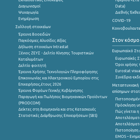
Διαγωνισμοί
Data)
Ψυχαγωγία
Διεθνής Έκθε
Ενημέρωση
COVID-19
Συλλογή στοιχείων
Κοινοβουλευτι
Έρευνα Βοοειδών
Στον κόσμο
Παγκόσμιες Αλυσίδες Αξίας
Δήλωση στοιχείων Intrastat
Ευρωπαϊκό Στα
Ξένιος ΖΕΥΣ - Δελτίο Κίνησης Τουριστικών
Ευρωπαϊκές Στ
Καταλυμάτων
Όροι χρήσης 
Δελτίο φοιτητή
Eurostat visua
Έρευνα Χρήσης Τεχνολογιών Πληροφόρησης
Συνέδρια-εκδ
Επικοινωνίας και Ηλεκτρονικού Εμπορίου στις
Επιχειρήσεις,έτους 2026
Μεταπτυχιακή 
Έρευνα Φορέων Γενικής Κυβέρνησης
επίσημων στατ
Παραγωγή και Πωλήσεις Βιομηχανικών Προϊόντων
Πιστοποιημέν
(PRODCOM)
Πρόσκληση υ
Δείκτες στη Βιομηχανία και στις Κατασκευές
Πώς γίνεται 
Στατιστικές Διάρθρωσης Επιχειρήσεων (SBS)
Αποτελέσματ
Αποτελέσματ
Πιστοποίηση 
EMOS – Ενημε