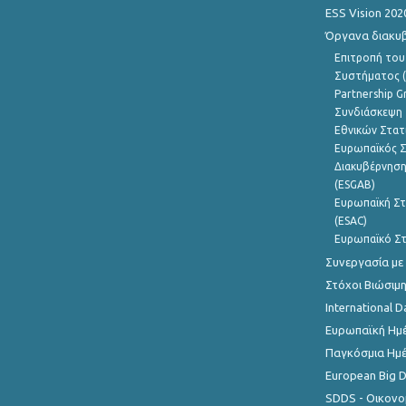
ESS Vision 202
Όργανα διακυ
Επιτροπή του
Συστήματος (
Partnership G
Συνδιάσκεψη 
Εθνικών Στατ
Ευρωπαϊκός Σ
Διακυβέρνηση
(ESGAB)
Ευρωπαϊκή Στ
(ESAC)
Ευρωπαϊκό Στ
Συνεργασία με
Στόχοι Βιώσιμ
International D
Ευρωπαϊκή Ημέ
Παγκόσμια Ημέ
European Big 
SDDS - Οικονο