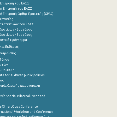
 Επιτροπή του ΕΛΣΣ
ή Επιτροπή του ΕΛΣΣ
ή Επιτροπή Ορθής Πρακτικής (GPAC)
εργασίας
στατιστικών του ΕΛΣΣ
μοτίμων - 2ος γύρος
μοτίμων - 3ος γύρος
τιστικό Πρόγραμμα
αι Εκθέσεις
Εκδηλώσεις
 Τύπου
ηστών
WORKSHOP
a for AI driven public policies
ρος
αρία-Διμερής Διασυνοριακή
νία Special Bilateral Event and
cs4SmartCities Conference
ernational Workshop and Conference
ιστικές και Μαζικά Δεδομένα (Big