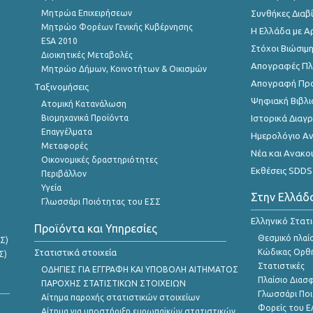
Μητρώα Επιχειρήσεων
Συνθήκες Διαβ
Μητρώο Φορέων Γενικής Κυβέρνησης
Η Ελλάδα με Α
ESA 2010
Στόχοι Βιώσιμ
Διοικητικές Μεταβολές
Απογραφές Πλη
Μητρώο Δήμων, Κοινοτήτων & Οικισμών
Απογραφή Πρ
Ταξινομήσεις
Ψηφιακή Βιβλι
Ατομική Κατανάλωση
Βιομηχανικά Προϊόντα
Ιστορικά Δια
Επαγγέλματα
Ημερολόγιο Α
Μεταφορές
Νέα και Ανακο
Οικονομικές δραστηριότητες
Εκθέσεις SDDS
Περιβάλλον
Υγεία
Στην Ελλάδ
Γλωσσάρι Ποιότητας του ΕΣΣ
Ελληνικό Στατ
Προϊόντα και Υπηρεσίες
Θεσμικό πλαί
Σ)
Στατιστικά στοιχεία
Κώδικας Ορθή
Σ)
Στατιστικές
ΟΔΗΓΙΕΣ ΓΙΑ ΕΓΓΡΑΦΗ ΚΑΙ ΥΠΟΒΟΛΗ ΑΙΤΗΜΑΤΟΣ
Πλαίσιο Διασ
ΠΑΡΟΧΗΣ ΣΤΑΤΙΣΤΙΚΩΝ ΣΤΟΙΧΕΙΩΝ
Γλωσσάρι Ποι
Αίτημα παροχής στατιστικών στοιχείων
Φορείς του 
Αίτημα για υποστήριξη ευρωπαϊκών στατιστικών