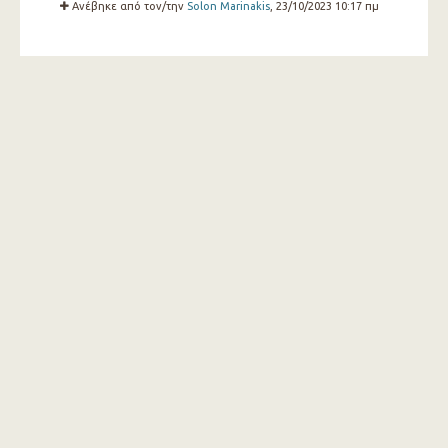
Ανέβηκε από τον/την
Solon Marinakis
, 23/10/2023 10:17 πμ