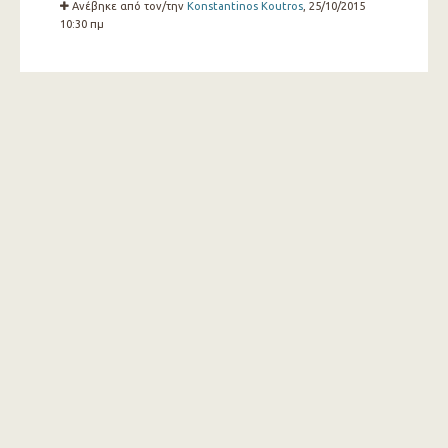
Ανέβηκε από τον/την
Konstantinos Koutros
, 25/10/2015
10:30 πμ