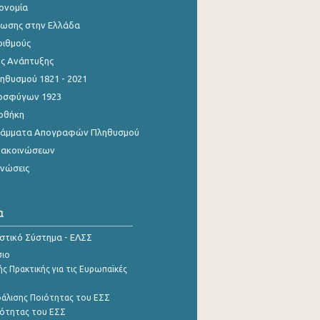
κονομία
ίωσης στην Ελλάδα
ριθμούς
ης Ανάπτυξης
θυσμού 1821 - 2021
οσφύγων 1923
οθήκη
γράμματα Απογραφών Πληθυσμού
νακοινώσεων
ινώσεις
α
ιστικό Σύστημα - ΕΛΣΣ
σιο
ς Πρακτικής για τις Ευρωπαϊκές
φάλισης Ποιότητας του ΕΣΣ
ότητας του ΕΣΣ