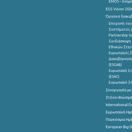
EMOS – Ενημε
ESS Vision 202
Όργανα διακυ
Επιτροπή του
Συστήματος (
Partnership G
Συνδιάσκεψη 
Εθνικών Στατ
Ευρωπαϊκός Σ
Διακυβέρνηση
(ESGAB)
Ευρωπαϊκή Στ
(ESAC)
Ευρωπαϊκό Στ
Συνεργασία με
Στόχοι Βιώσιμ
International D
Ευρωπαϊκή Ημέ
Παγκόσμια Ημέ
European Big 