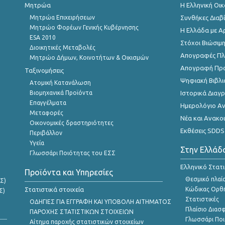
Μητρώα
Η Ελληνική Οι
Μητρώα Επιχειρήσεων
Συνθήκες Διαβ
Μητρώο Φορέων Γενικής Κυβέρνησης
Η Ελλάδα με Α
ESA 2010
Στόχοι Βιώσιμ
Διοικητικές Μεταβολές
Απογραφές Πλη
Μητρώο Δήμων, Κοινοτήτων & Οικισμών
Απογραφή Πρ
Ταξινομήσεις
Ψηφιακή Βιβλι
Ατομική Κατανάλωση
Βιομηχανικά Προϊόντα
Ιστορικά Δια
Επαγγέλματα
Ημερολόγιο Α
Μεταφορές
Νέα και Ανακο
Οικονομικές δραστηριότητες
Εκθέσεις SDDS
Περιβάλλον
Υγεία
Στην Ελλάδ
Γλωσσάρι Ποιότητας του ΕΣΣ
Ελληνικό Στατ
Προϊόντα και Υπηρεσίες
Θεσμικό πλαί
Σ)
Στατιστικά στοιχεία
Κώδικας Ορθή
Σ)
Στατιστικές
ΟΔΗΓΙΕΣ ΓΙΑ ΕΓΓΡΑΦΗ ΚΑΙ ΥΠΟΒΟΛΗ ΑΙΤΗΜΑΤΟΣ
Πλαίσιο Διασ
ΠΑΡΟΧΗΣ ΣΤΑΤΙΣΤΙΚΩΝ ΣΤΟΙΧΕΙΩΝ
Γλωσσάρι Ποι
Αίτημα παροχής στατιστικών στοιχείων