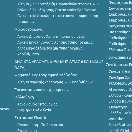
Φορείς του 
Αίτημα για υποστήριξη ευρωπαϊκών στατιστικών
Συντονιστική
Πολιτική Τιμολόγησης Στατιστικών Προϊόντων
Συμβουλευτικ
Πνευματικά δικαιώματα και επαναχρησιμοποίηση
Συμβουλευτικ
στοιχείων
Μνημόνια συν
Μικροδεδομένα
Πιστοποίηση 
Αρχεία Δημόσιας Χρήσης (τυποποιημένα)
Επιθεώρηση Ο
Αρχεία Επιστημονικής Χρήσης (τυποποιημένα)
Επιθεώρηση Ο
Άλλα μικροδεδομένα (μη τυποποιημένα)
Ελληνικό Στα
Υποδείγματα
Προγράμματα κ
ANOIXTA ΔΕΔΟΜΕΝΑ ΥΨΗΛΗΣ ΑΞΙΑΣ (HIGH VALUE
Συνέδρια και 
DATA)
Συνεντεύξεις
Ψηφιακά Χαρτογραφικά Υπόβαθρα
Συνέδρια Χρ
Αίτημα παροχής χαρτογραφικών υποβάθρων
ESAC-NUCs 
Έρευνα ικανοποίησης χρηστών
AI powered Dat
Ελλάδα - Κύπ
Βιβλιοθήκη
Ελλάδα-Βουλγ
Κανονισμός λειτουργίας
Συνάντηση
ήσεων
Ενημερωτικά Δελτία
Ελλάδα - Πολω
Στατιστική Παιδεία
Workshop
Παρουσίαση - Το όραμά μας
SmartStatisti
Εκπαίδευση
Net-SILC3 Int