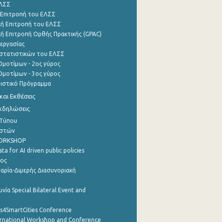
ΕΛΣΣ
 Επιτροπή του ΕΛΣΣ
ή Επιτροπή του ΕΛΣΣ
ή Επιτροπή Ορθής Πρακτικής (GPAC)
εργασίας
στατιστικών του ΕΛΣΣ
μοτίμων - 2ος γύρος
μοτίμων - 3ος γύρος
τιστικό Πρόγραμμα
αι Εκθέσεις
Εκδηλώσεις
 Τύπου
ηστών
WORKSHOP
a for AI driven public policies
ρος
αρία-Διμερής Διασυνοριακή
νία Special Bilateral Event and
cs4SmartCities Conference
ernational Workshop and Conference