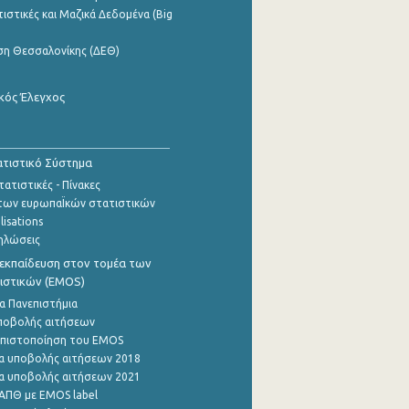
ιστικές και Μαζικά Δεδομένα (Big
ση Θεσσαλονίκης (ΔΕΘ)
κός Έλεγχος
τιστικό Σύστημα
ατιστικές - Πίνακες
των ευρωπαΪκών στατιστικών
lisations
ηλώσεις
εκπαίδευση στον τομέα των
ιστικών (EMOS)
α Πανεπιστήμια
ποβολής αιτήσεων
η πιστοποίηση του EMOS
α υποβολής αιτήσεων 2018
α υποβολής αιτήσεων 2021
ΑΠΘ με EMOS label