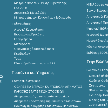
Μητρώο Φορέων Γενικής Κυβέρνησης
Η Ελλάδα με Α
ESA 2010
Στόχοι Βιώσιμ
Διοικητικές Μεταβολές
Απογραφές Πλη
Μητρώο Δήμων, Κοινοτήτων & Οικισμών
Απογραφή Πρ
Ταξινομήσεις
Ψηφιακή Βιβλι
Ατομική Κατανάλωση
Βιομηχανικά Προϊόντα
Ιστορικά Δια
Επαγγέλματα
Ημερολόγιο Α
Μεταφορές
Νέα και Ανακο
Οικονομικές δραστηριότητες
Εκθέσεις SDDS
Περιβάλλον
Υγεία
Στην Ελλάδ
Γλωσσάρι Ποιότητας του ΕΣΣ
Ελληνικό Στατ
Προϊόντα και Υπηρεσίες
Θεσμικό πλαί
Σ)
Στατιστικά στοιχεία
Κώδικας Ορθή
Σ)
Στατιστικές
ΟΔΗΓΙΕΣ ΓΙΑ ΕΓΓΡΑΦΗ ΚΑΙ ΥΠΟΒΟΛΗ ΑΙΤΗΜΑΤΟΣ
Πλαίσιο Διασ
ΠΑΡΟΧΗΣ ΣΤΑΤΙΣΤΙΚΩΝ ΣΤΟΙΧΕΙΩΝ
Γλωσσάρι Ποι
Αίτημα παροχής στατιστικών στοιχείων
Φορείς του 
Αίτημα για υποστήριξη ευρωπαϊκών στατιστικών
Συντονιστική
Πολιτική Τιμολόγησης Στατιστικών Προϊόντων