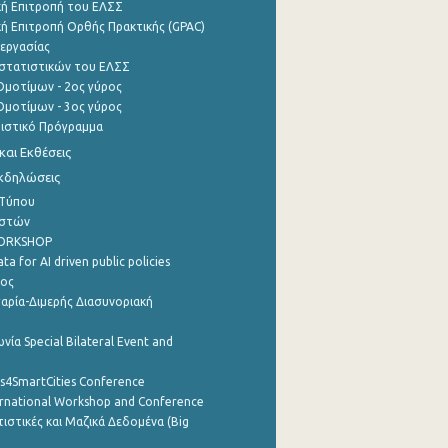
ή Επιτροπή του ΕΛΣΣ
ή Επιτροπή Ορθής Πρακτικής (GPAC)
εργασίας
στατιστικών του ΕΛΣΣ
μοτίμων - 2ος γύρος
μοτίμων - 3ος γύρος
τιστικό Πρόγραμμα
αι Εκθέσεις
Εκδηλώσεις
 Τύπου
ηστών
WORKSHOP
a for AI driven public policies
ρος
αρία-Διμερής Διασυνοριακή
νία Special Bilateral Event and
cs4SmartCities Conference
ernational Workshop and Conference
ιστικές και Μαζικά Δεδομένα (Big