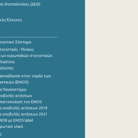
ση Θεσσαλονίκης (ΔΕΘ)
κός Έλεγχος
τιστικό Σύστημα
ατιστικές - Πίνακες
των ευρωπαΪκών στατιστικών
lisations
ηλώσεις
εκπαίδευση στον τομέα των
ιστικών (EMOS)
α Πανεπιστήμια
ποβολής αιτήσεων
η πιστοποίηση του EMOS
α υποβολής αιτήσεων 2018
α υποβολής αιτήσεων 2021
ΑΠΘ με EMOS label
ρωτικό υλικό
0