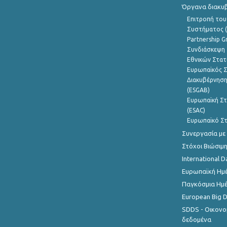
Όργανα διακυ
Επιτροπή του
Συστήματος (
Partnership G
Συνδιάσκεψη 
Εθνικών Στατ
Ευρωπαϊκός Σ
Διακυβέρνηση
(ESGAB)
Ευρωπαϊκή Στ
(ESAC)
Ευρωπαϊκό Στ
Συνεργασία με
Στόχοι Βιώσιμ
International D
Ευρωπαϊκή Ημέ
Παγκόσμια Ημέ
European Big 
SDDS - Οικονο
δεδομένα