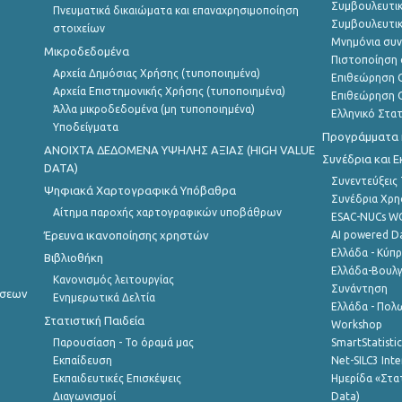
Συμβουλευτικ
Πνευματικά δικαιώματα και επαναχρησιμοποίηση
Συμβουλευτικ
στοιχείων
Μνημόνια συν
Μικροδεδομένα
Πιστοποίηση 
Αρχεία Δημόσιας Χρήσης (τυποποιημένα)
Επιθεώρηση Ο
Αρχεία Επιστημονικής Χρήσης (τυποποιημένα)
Επιθεώρηση Ο
Άλλα μικροδεδομένα (μη τυποποιημένα)
Ελληνικό Στα
Υποδείγματα
Προγράμματα κ
ANOIXTA ΔΕΔΟΜΕΝΑ ΥΨΗΛΗΣ ΑΞΙΑΣ (HIGH VALUE
Συνέδρια και 
DATA)
Συνεντεύξεις
Ψηφιακά Χαρτογραφικά Υπόβαθρα
Συνέδρια Χρ
Αίτημα παροχής χαρτογραφικών υποβάθρων
ESAC-NUCs 
Έρευνα ικανοποίησης χρηστών
AI powered Dat
Ελλάδα - Κύπ
Βιβλιοθήκη
Ελλάδα-Βουλγ
Κανονισμός λειτουργίας
Συνάντηση
ήσεων
Ενημερωτικά Δελτία
Ελλάδα - Πολω
Στατιστική Παιδεία
Workshop
Παρουσίαση - Το όραμά μας
SmartStatisti
Εκπαίδευση
Net-SILC3 Int
Εκπαιδευτικές Επισκέψεις
Ημερίδα «Στατ
Διαγωνισμοί
Data)