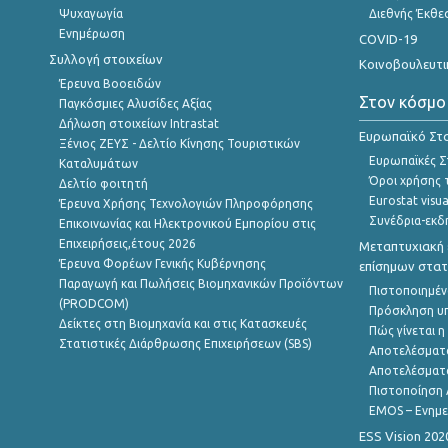
Ψυχαγωγία
Διεθνής Έκθε
Ενημέρωση
COVID-19
Συλλογή στοιχείων
Κοινοβουλευτι
Έρευνα Βοοειδών
Στον κόσμο
Παγκόσμιες Αλυσίδες Αξίας
Δήλωση στοιχείων Intrastat
Ευρωπαϊκό Στα
Ξένιος ΖΕΥΣ - Δελτίο Κίνησης Τουριστικών
Ευρωπαϊκές Στ
Καταλυμάτων
Όροι χρήσης 
Δελτίο φοιτητή
Eurostat visua
Έρευνα Χρήσης Τεχνολογιών Πληροφόρησης
Συνέδρια-εκδ
Επικοινωνίας και Ηλεκτρονικού Εμπορίου στις
Επιχειρήσεις,έτους 2026
Μεταπτυχιακή 
Έρευνα Φορέων Γενικής Κυβέρνησης
επίσημων στατ
Παραγωγή και Πωλήσεις Βιομηχανικών Προϊόντων
Πιστοποιημέν
(PRODCOM)
Πρόσκληση υ
Δείκτες στη Βιομηχανία και στις Κατασκευές
Πώς γίνεται 
Στατιστικές Διάρθρωσης Επιχειρήσεων (SBS)
Αποτελέσματ
Αποτελέσματ
Πιστοποίηση 
EMOS – Ενημε
ESS Vision 202