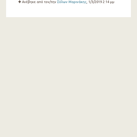
Ανέβηκε από τον/την
Σόλων Μαρινάκης
, 1/3/2019 2:14 μμ