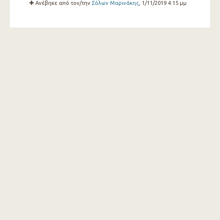
Ανέβηκε από τον/την
Σόλων Μαρινάκης
, 1/11/2019 4:15 μμ