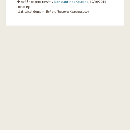
Ανέβηκε από τον/την
Konstantinos Koutros
, 19/10/2015
10:07 πμ
statistical domain:
Ετήσια Έρευνα Κατασκευών