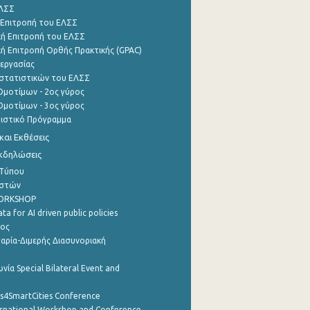
ΕΛΣΣ
 Επιτροπή του ΕΛΣΣ
ή Επιτροπή του ΕΛΣΣ
ή Επιτροπή Ορθής Πρακτικής (GPAC)
εργασίας
στατιστικών του ΕΛΣΣ
μοτίμων - 2ος γύρος
μοτίμων - 3ος γύρος
τιστικό Πρόγραμμα
αι Εκθέσεις
Εκδηλώσεις
 Τύπου
ηστών
WORKSHOP
a for AI driven public policies
ρος
αρία-Διμερής Διασυνοριακή
νία Special Bilateral Event and
cs4SmartCities Conference
ernational Workshop and Conference