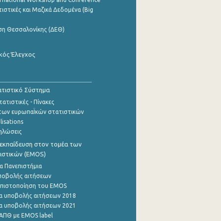
ιστικές και Μαζικά Δεδομένα (Big
ση Θεσσαλονίκης (ΔΕΘ)
κός Έλεγχος
τιστικό Σύστημα
ατιστικές - Πίνακες
των ευρωπαΪκών στατιστικών
lisations
ηλώσεις
εκπαίδευση στον τομέα των
ιστικών (EMOS)
α Πανεπιστήμια
ποβολής αιτήσεων
η πιστοποίηση του EMOS
α υποβολής αιτήσεων 2018
α υποβολής αιτήσεων 2021
ΑΠΘ με EMOS label