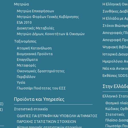
Μητρώα
Η Ελληνική Οι
Μητρώα Επιχειρήσεων
Συνθήκες Διαβ
Μητρώο Φορέων Γενικής Κυβέρνησης
Η Ελλάδα με Α
ESA 2010
Στόχοι Βιώσιμ
Διοικητικές Μεταβολές
Απογραφές Πλη
Μητρώο Δήμων, Κοινοτήτων & Οικισμών
Απογραφή Πρ
Ταξινομήσεις
Ψηφιακή Βιβλι
Ατομική Κατανάλωση
Βιομηχανικά Προϊόντα
Ιστορικά Δια
Επαγγέλματα
Ημερολόγιο Α
Μεταφορές
Νέα και Ανακο
Οικονομικές δραστηριότητες
Εκθέσεις SDDS
Περιβάλλον
Υγεία
Στην Ελλάδ
Γλωσσάρι Ποιότητας του ΕΣΣ
Ελληνικό Στατ
Προϊόντα και Υπηρεσίες
Θεσμικό πλαί
Σ)
Στατιστικά στοιχεία
Κώδικας Ορθή
Σ)
Στατιστικές
ΟΔΗΓΙΕΣ ΓΙΑ ΕΓΓΡΑΦΗ ΚΑΙ ΥΠΟΒΟΛΗ ΑΙΤΗΜΑΤΟΣ
Πλαίσιο Διασ
ΠΑΡΟΧΗΣ ΣΤΑΤΙΣΤΙΚΩΝ ΣΤΟΙΧΕΙΩΝ
Γλωσσάρι Ποι
Αίτημα παροχής στατιστικών στοιχείων