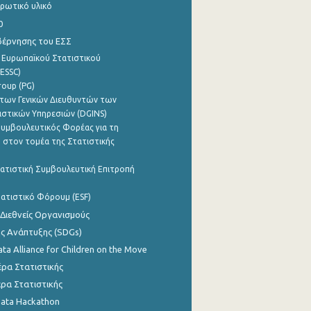
ρωτικό υλικό
0
βέρνησης του ΕΣΣ
 Ευρωπαϊκού Στατιστικού
ESSC)
roup (PG)
των Γενικών Διευθυντών των
ιστικών Υπηρεσιών (DGINS)
υμβουλευτικός Φορέας για τη
 στον τομέα της Στατιστικής
ατιστική Συμβουλευτική Επιτροπή
ατιστικό Φόρουμ (ESF)
 Διεθνείς Οργανισμούς
ης Ανάπτυξης (SDGs)
ata Alliance for Children on the Move
ρα Στατιστικής
ρα Στατιστικής
Data Hackathon