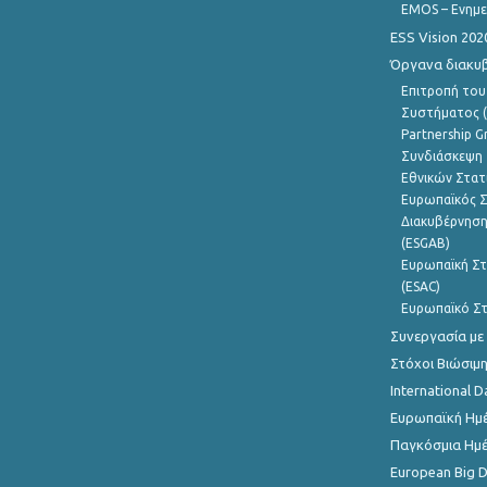
EMOS – Ενημε
ESS Vision 202
Όργανα διακυ
Επιτροπή του
Συστήματος (
Partnership G
Συνδιάσκεψη 
Εθνικών Στατ
Ευρωπαϊκός Σ
Διακυβέρνηση
(ESGAB)
Ευρωπαϊκή Στ
(ESAC)
Ευρωπαϊκό Στ
Συνεργασία με
Στόχοι Βιώσιμ
International D
Ευρωπαϊκή Ημέ
Παγκόσμια Ημέ
European Big 