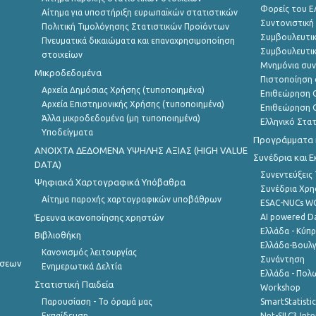
Φορείς του 
Αίτημα για υποστήριξη ευρωπαϊκών στατιστικών
Συντονιστική
Πολιτική Τιμολόγησης Στατιστικών Προϊόντων
Συμβουλευτικ
Πνευματικά δικαιώματα και επαναχρησιμοποίηση
Συμβουλευτικ
στοιχείων
Μνημόνια συν
Μικροδεδομένα
Πιστοποίηση 
Αρχεία Δημόσιας Χρήσης (τυποποιημένα)
Επιθεώρηση Ο
Αρχεία Επιστημονικής Χρήσης (τυποποιημένα)
Επιθεώρηση Ο
Άλλα μικροδεδομένα (μη τυποποιημένα)
Ελληνικό Στα
Υποδείγματα
Προγράμματα κ
ANOIXTA ΔΕΔΟΜΕΝΑ ΥΨΗΛΗΣ ΑΞΙΑΣ (HIGH VALUE
Συνέδρια και 
DATA)
Συνεντεύξεις
Ψηφιακά Χαρτογραφικά Υπόβαθρα
Συνέδρια Χρ
Αίτημα παροχής χαρτογραφικών υποβάθρων
ESAC-NUCs 
Έρευνα ικανοποίησης χρηστών
AI powered Dat
Ελλάδα - Κύπ
Βιβλιοθήκη
Ελλάδα-Βουλγ
Κανονισμός λειτουργίας
Συνάντηση
ήσεων
Ενημερωτικά Δελτία
Ελλάδα - Πολω
Στατιστική Παιδεία
Workshop
Παρουσίαση - Το όραμά μας
SmartStatisti
Εκπαίδευση
Net-SILC3 Int