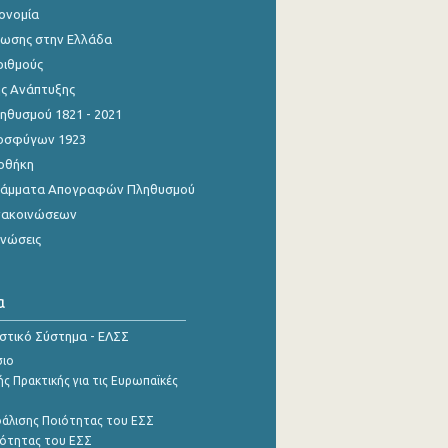
κονομία
ίωσης στην Ελλάδα
ριθμούς
ης Ανάπτυξης
θυσμού 1821 - 2021
οσφύγων 1923
οθήκη
γράμματα Απογραφών Πληθυσμού
νακοινώσεων
ινώσεις
α
ιστικό Σύστημα - ΕΛΣΣ
σιο
ς Πρακτικής για τις Ευρωπαϊκές
φάλισης Ποιότητας του ΕΣΣ
ότητας του ΕΣΣ