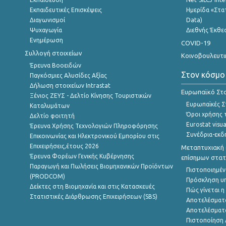
Εκπαιδευτικές Επισκέψεις
Ημερίδα «Στατ
Διαγωνισμοί
Data)
Ψυχαγωγία
Διεθνής Έκθε
Ενημέρωση
COVID-19
Συλλογή στοιχείων
Κοινοβουλευτι
Έρευνα Βοοειδών
Στον κόσμο
Παγκόσμιες Αλυσίδες Αξίας
Δήλωση στοιχείων Intrastat
Ευρωπαϊκό Στα
Ξένιος ΖΕΥΣ - Δελτίο Κίνησης Τουριστικών
Ευρωπαϊκές Στ
Καταλυμάτων
Όροι χρήσης 
Δελτίο φοιτητή
Eurostat visua
Έρευνα Χρήσης Τεχνολογιών Πληροφόρησης
Συνέδρια-εκδ
Επικοινωνίας και Ηλεκτρονικού Εμπορίου στις
Επιχειρήσεις,έτους 2026
Μεταπτυχιακή 
Έρευνα Φορέων Γενικής Κυβέρνησης
επίσημων στατ
Παραγωγή και Πωλήσεις Βιομηχανικών Προϊόντων
Πιστοποιημέν
(PRODCOM)
Πρόσκληση υ
Δείκτες στη Βιομηχανία και στις Κατασκευές
Πώς γίνεται 
Στατιστικές Διάρθρωσης Επιχειρήσεων (SBS)
Αποτελέσματ
Αποτελέσματ
Πιστοποίηση 