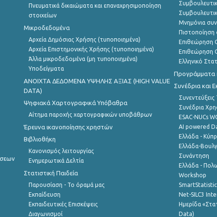
Συμβουλευτικ
Πνευματικά δικαιώματα και επαναχρησιμοποίηση
Συμβουλευτικ
στοιχείων
Μνημόνια συν
Μικροδεδομένα
Πιστοποίηση 
Αρχεία Δημόσιας Χρήσης (τυποποιημένα)
Επιθεώρηση Ο
Αρχεία Επιστημονικής Χρήσης (τυποποιημένα)
Επιθεώρηση Ο
Άλλα μικροδεδομένα (μη τυποποιημένα)
Ελληνικό Στα
Υποδείγματα
Προγράμματα κ
ANOIXTA ΔΕΔΟΜΕΝΑ ΥΨΗΛΗΣ ΑΞΙΑΣ (HIGH VALUE
Συνέδρια και 
DATA)
Συνεντεύξεις
Ψηφιακά Χαρτογραφικά Υπόβαθρα
Συνέδρια Χρ
Αίτημα παροχής χαρτογραφικών υποβάθρων
ESAC-NUCs 
Έρευνα ικανοποίησης χρηστών
AI powered Dat
Ελλάδα - Κύπ
Βιβλιοθήκη
Ελλάδα-Βουλγ
Κανονισμός λειτουργίας
Συνάντηση
ήσεων
Ενημερωτικά Δελτία
Ελλάδα - Πολω
Στατιστική Παιδεία
Workshop
Παρουσίαση - Το όραμά μας
SmartStatisti
Εκπαίδευση
Net-SILC3 Int
Εκπαιδευτικές Επισκέψεις
Ημερίδα «Στατ
Διαγωνισμοί
Data)