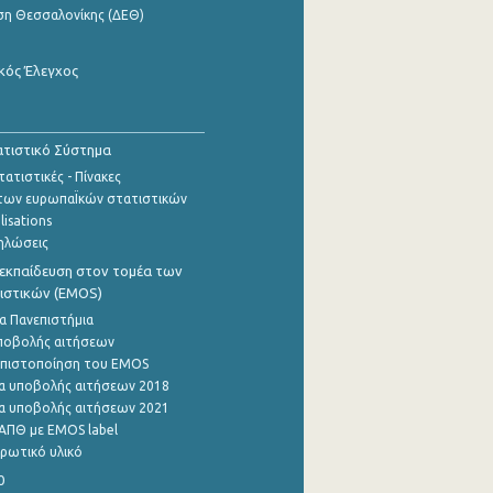
ση Θεσσαλονίκης (ΔΕΘ)
κός Έλεγχος
τιστικό Σύστημα
ατιστικές - Πίνακες
των ευρωπαΪκών στατιστικών
lisations
ηλώσεις
εκπαίδευση στον τομέα των
ιστικών (EMOS)
α Πανεπιστήμια
ποβολής αιτήσεων
η πιστοποίηση του EMOS
α υποβολής αιτήσεων 2018
α υποβολής αιτήσεων 2021
ΑΠΘ με EMOS label
ρωτικό υλικό
0