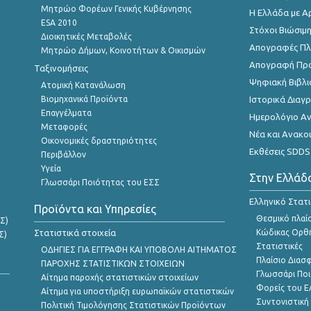
Μητρώο Φορέων Γενικής Κυβέρνησης
Η Ελλάδα με Α
ESA 2010
Στόχοι Βιώσιμ
Διοικητικές Μεταβολές
Απογραφές Πλη
Μητρώο Δήμων, Κοινοτήτων & Οικισμών
Απογραφή Πρ
Ταξινομήσεις
Ψηφιακή Βιβλι
Ατομική Κατανάλωση
Βιομηχανικά Προϊόντα
Ιστορικά Δια
Επαγγέλματα
Ημερολόγιο Α
Μεταφορές
Νέα και Ανακο
Οικονομικές δραστηριότητες
Εκθέσεις SDDS
Περιβάλλον
Υγεία
Στην Ελλάδ
Γλωσσάρι Ποιότητας του ΕΣΣ
Ελληνικό Στατ
Προϊόντα και Υπηρεσίες
Θεσμικό πλαί
Σ)
Στατιστικά στοιχεία
Κώδικας Ορθή
Σ)
Στατιστικές
ΟΔΗΓΙΕΣ ΓΙΑ ΕΓΓΡΑΦΗ ΚΑΙ ΥΠΟΒΟΛΗ ΑΙΤΗΜΑΤΟΣ
Πλαίσιο Διασ
ΠΑΡΟΧΗΣ ΣΤΑΤΙΣΤΙΚΩΝ ΣΤΟΙΧΕΙΩΝ
Γλωσσάρι Ποι
Αίτημα παροχής στατιστικών στοιχείων
Φορείς του 
Αίτημα για υποστήριξη ευρωπαϊκών στατιστικών
Συντονιστική
Πολιτική Τιμολόγησης Στατιστικών Προϊόντων