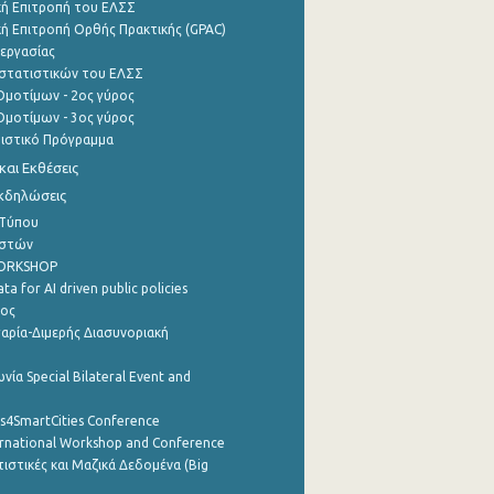
ή Επιτροπή του ΕΛΣΣ
ή Επιτροπή Ορθής Πρακτικής (GPAC)
εργασίας
στατιστικών του ΕΛΣΣ
μοτίμων - 2ος γύρος
μοτίμων - 3ος γύρος
τιστικό Πρόγραμμα
αι Εκθέσεις
Εκδηλώσεις
 Τύπου
ηστών
WORKSHOP
a for AI driven public policies
ρος
αρία-Διμερής Διασυνοριακή
νία Special Bilateral Event and
cs4SmartCities Conference
ernational Workshop and Conference
ιστικές και Μαζικά Δεδομένα (Big