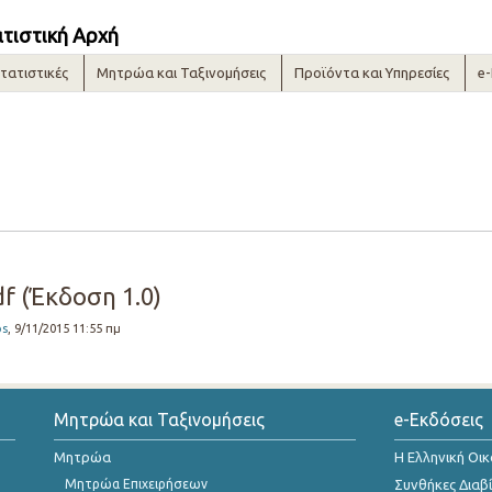
ατιστική Αρχή
τατιστικές
Μητρώα και Ταξινομήσεις
Προϊόντα και Υπηρεσίες
e
f (Έκδοση 1.0)
os
, 9/11/2015 11:55 πμ
Μητρώα και Ταξινομήσεις
e-Εκδόσεις
Μητρώα
Η Ελληνική Οι
Μητρώα Επιχειρήσεων
Συνθήκες Διαβ