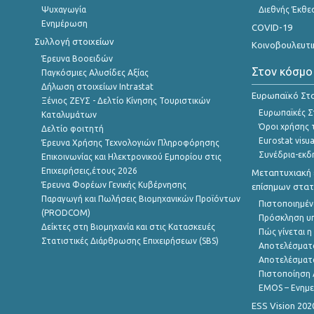
Ψυχαγωγία
Διεθνής Έκθε
Ενημέρωση
COVID-19
Συλλογή στοιχείων
Κοινοβουλευτι
Έρευνα Βοοειδών
Στον κόσμο
Παγκόσμιες Αλυσίδες Αξίας
Δήλωση στοιχείων Intrastat
Ευρωπαϊκό Στα
Ξένιος ΖΕΥΣ - Δελτίο Κίνησης Τουριστικών
Ευρωπαϊκές Στ
Καταλυμάτων
Όροι χρήσης 
Δελτίο φοιτητή
Eurostat visua
Έρευνα Χρήσης Τεχνολογιών Πληροφόρησης
Συνέδρια-εκδ
Επικοινωνίας και Ηλεκτρονικού Εμπορίου στις
Επιχειρήσεις,έτους 2026
Μεταπτυχιακή 
Έρευνα Φορέων Γενικής Κυβέρνησης
επίσημων στατ
Παραγωγή και Πωλήσεις Βιομηχανικών Προϊόντων
Πιστοποιημέν
(PRODCOM)
Πρόσκληση υ
Δείκτες στη Βιομηχανία και στις Κατασκευές
Πώς γίνεται 
Στατιστικές Διάρθρωσης Επιχειρήσεων (SBS)
Αποτελέσματ
Αποτελέσματ
Πιστοποίηση 
EMOS – Ενημε
ESS Vision 202