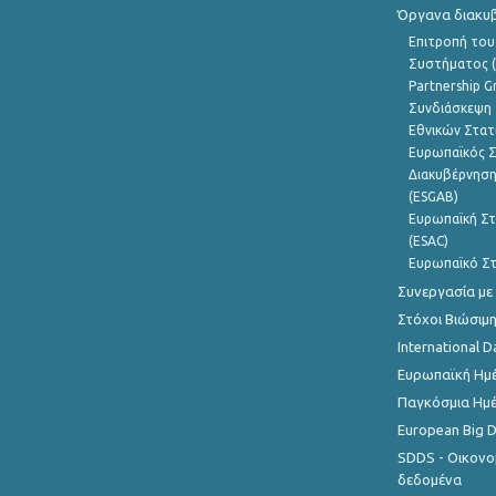
Όργανα διακυ
Επιτροπή του
Συστήματος (
Partnership G
Συνδιάσκεψη 
Εθνικών Στατ
Ευρωπαϊκός Σ
Διακυβέρνηση
(ESGAB)
Ευρωπαϊκή Στ
(ESAC)
Ευρωπαϊκό Στ
Συνεργασία με
Στόχοι Βιώσιμ
International D
Ευρωπαϊκή Ημέ
Παγκόσμια Ημέ
European Big 
SDDS - Οικονο
δεδομένα