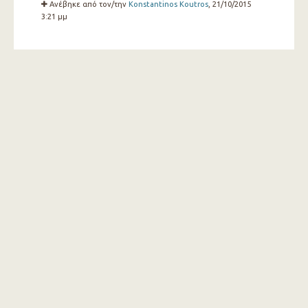
Ανέβηκε από τον/την
Konstantinos Koutros
, 21/10/2015
3:21 μμ