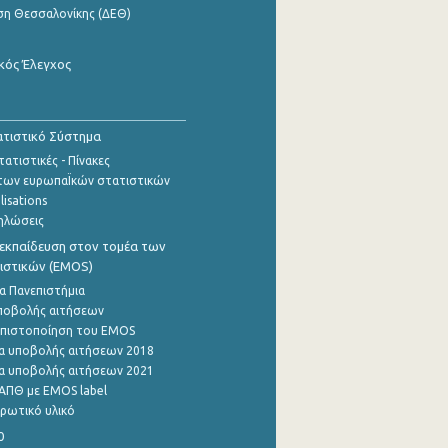
ση Θεσσαλονίκης (ΔΕΘ)
κός Έλεγχος
τιστικό Σύστημα
ατιστικές - Πίνακες
των ευρωπαΪκών στατιστικών
lisations
ηλώσεις
εκπαίδευση στον τομέα των
ιστικών (EMOS)
α Πανεπιστήμια
ποβολής αιτήσεων
η πιστοποίηση του EMOS
α υποβολής αιτήσεων 2018
α υποβολής αιτήσεων 2021
ΑΠΘ με EMOS label
ρωτικό υλικό
0