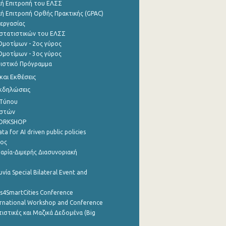
ή Επιτροπή του ΕΛΣΣ
ή Επιτροπή Ορθής Πρακτικής (GPAC)
εργασίας
στατιστικών του ΕΛΣΣ
μοτίμων - 2ος γύρος
μοτίμων - 3ος γύρος
τιστικό Πρόγραμμα
αι Εκθέσεις
Εκδηλώσεις
 Τύπου
ηστών
WORKSHOP
a for AI driven public policies
ρος
αρία-Διμερής Διασυνοριακή
νία Special Bilateral Event and
cs4SmartCities Conference
ernational Workshop and Conference
ιστικές και Μαζικά Δεδομένα (Big