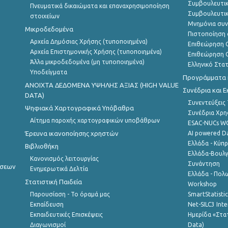
Συμβουλευτικ
Πνευματικά δικαιώματα και επαναχρησιμοποίηση
Συμβουλευτικ
στοιχείων
Μνημόνια συν
Μικροδεδομένα
Πιστοποίηση 
Αρχεία Δημόσιας Χρήσης (τυποποιημένα)
Επιθεώρηση Ο
Αρχεία Επιστημονικής Χρήσης (τυποποιημένα)
Επιθεώρηση Ο
Άλλα μικροδεδομένα (μη τυποποιημένα)
Ελληνικό Στα
Υποδείγματα
Προγράμματα κ
ANOIXTA ΔΕΔΟΜΕΝΑ ΥΨΗΛΗΣ ΑΞΙΑΣ (HIGH VALUE
Συνέδρια και 
DATA)
Συνεντεύξεις
Ψηφιακά Χαρτογραφικά Υπόβαθρα
Συνέδρια Χρ
Αίτημα παροχής χαρτογραφικών υποβάθρων
ESAC-NUCs 
Έρευνα ικανοποίησης χρηστών
AI powered Dat
Ελλάδα - Κύπ
Βιβλιοθήκη
Ελλάδα-Βουλγ
Κανονισμός λειτουργίας
Συνάντηση
ήσεων
Ενημερωτικά Δελτία
Ελλάδα - Πολω
Στατιστική Παιδεία
Workshop
Παρουσίαση - Το όραμά μας
SmartStatisti
Εκπαίδευση
Net-SILC3 Int
Εκπαιδευτικές Επισκέψεις
Ημερίδα «Στατ
Διαγωνισμοί
Data)