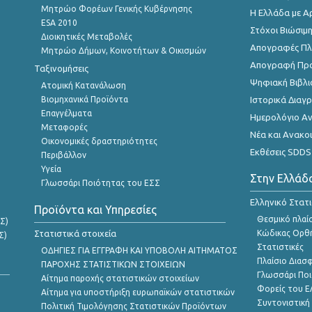
Μητρώο Φορέων Γενικής Κυβέρνησης
Η Ελλάδα με Α
ESA 2010
Στόχοι Βιώσιμ
Διοικητικές Μεταβολές
Απογραφές Πλη
Μητρώο Δήμων, Κοινοτήτων & Οικισμών
Απογραφή Πρ
Ταξινομήσεις
Ψηφιακή Βιβλι
Ατομική Κατανάλωση
Βιομηχανικά Προϊόντα
Ιστορικά Δια
Επαγγέλματα
Ημερολόγιο Α
Μεταφορές
Νέα και Ανακο
Οικονομικές δραστηριότητες
Εκθέσεις SDDS
Περιβάλλον
Υγεία
Στην Ελλάδ
Γλωσσάρι Ποιότητας του ΕΣΣ
Ελληνικό Στατ
Προϊόντα και Υπηρεσίες
Θεσμικό πλαί
Σ)
Στατιστικά στοιχεία
Κώδικας Ορθή
Σ)
Στατιστικές
ΟΔΗΓΙΕΣ ΓΙΑ ΕΓΓΡΑΦΗ ΚΑΙ ΥΠΟΒΟΛΗ ΑΙΤΗΜΑΤΟΣ
Πλαίσιο Διασ
ΠΑΡΟΧΗΣ ΣΤΑΤΙΣΤΙΚΩΝ ΣΤΟΙΧΕΙΩΝ
Γλωσσάρι Ποι
Αίτημα παροχής στατιστικών στοιχείων
Φορείς του 
Αίτημα για υποστήριξη ευρωπαϊκών στατιστικών
Συντονιστική
Πολιτική Τιμολόγησης Στατιστικών Προϊόντων