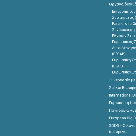
Όργανα διακυ
Επιτροπή του
Συστήματος (
Partnership G
Συνδιάσκεψη 
Εθνικών Στατ
Ευρωπαϊκός Σ
Διακυβέρνηση
(ESGAB)
Ευρωπαϊκή Στ
(ESAC)
Ευρωπαϊκό Στ
Συνεργασία με
Στόχοι Βιώσιμ
International D
Ευρωπαϊκή Ημέ
Παγκόσμια Ημέ
European Big 
SDDS - Οικονο
δεδομένα