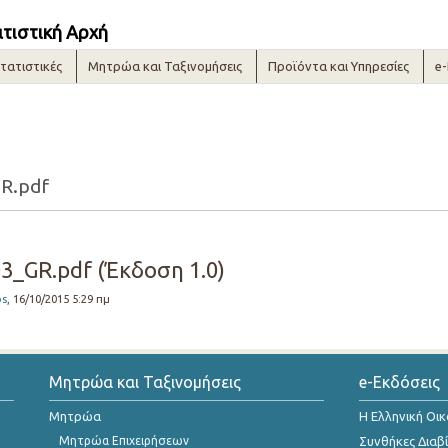
ατιστική Αρχή
τατιστικές
Μητρώα και Ταξινομήσεις
Προϊόντα και Υπηρεσίες
e
R.pdf
3_GR.pdf (Έκδοση 1.0)
os
, 16/10/2015 5:29 πμ
Μητρώα και Ταξινομήσεις
e-Εκδόσεις
Μητρώα
Η Ελληνική Οι
Μητρώα Επιχειρήσεων
Συνθήκες Διαβ