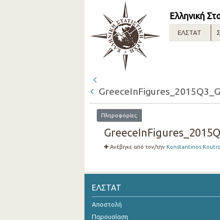
Ελληνική Στ
ΕΛΣΤΑΤ
Σ
GreeceInFigures_2015Q3_G
Πληροφορίες
GreeceInFigures_2015Q
Ανέβηκε από τον/την
Konstantinos Koutr
ΕΛΣΤΑΤ
Αποστολή
Παρουσίαση