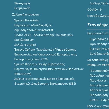
Ψυχαγωγία
Διεθνής Έκθε
Ενημέρωση
COVID-19
Συλλογή στοιχείων
Κοινοβουλευτι
Έρευνα Βοοειδών
Στον κόσμο
Παγκόσμιες Αλυσίδες Αξίας
Δήλωση στοιχείων Intrastat
Ευρωπαϊκό Στα
Ξένιος ΖΕΥΣ - Δελτίο Κίνησης Τουριστικών
Ευρωπαϊκές Στ
Καταλυμάτων
Όροι χρήσης 
Δελτίο φοιτητή
Eurostat visua
Έρευνα Χρήσης Τεχνολογιών Πληροφόρησης
Συνέδρια-εκδ
Επικοινωνίας και Ηλεκτρονικού Εμπορίου στις
Επιχειρήσεις,έτους 2026
Μεταπτυχιακή 
Έρευνα Φορέων Γενικής Κυβέρνησης
επίσημων στατ
Παραγωγή και Πωλήσεις Βιομηχανικών Προϊόντων
Πιστοποιημέν
(PRODCOM)
Πρόσκληση υ
Δείκτες στη Βιομηχανία και στις Κατασκευές
Πώς γίνεται 
Στατιστικές Διάρθρωσης Επιχειρήσεων (SBS)
Αποτελέσματ
Αποτελέσματ
Πιστοποίηση 
EMOS – Ενημε
ESS Vision 202