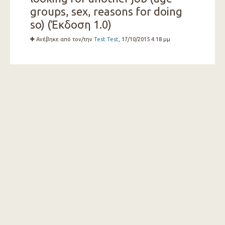
groups, sex, reasons for doing
so) (Έκδοση 1.0)
Ανέβηκε από τον/την
Test Test
, 17/10/2015 4:18 μμ